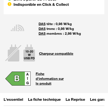
Indisponible en Click & Collect
DAS
tête : 0,98 W/kg
DAS
tronc : 0,98 W/kg
DAS
membres : 2,98 W/kg
10-20
Chargeur compatible
W
USB PD
La puissan
Fiche
d'information sur
le produit
L'essentiel
La fiche technique
La Reprise
Les garan