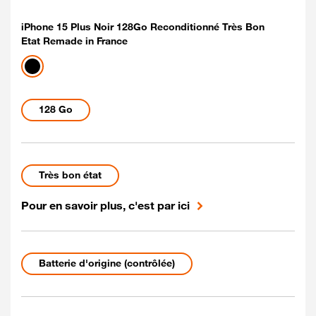
iPhone 15 Plus Noir 128Go Reconditionné Très Bon
Etat Remade in France
Coloris disponibles
noir
Capacités disponibles
128 Go
Etat du mobile Reconditionné
Très bon état
Pour en savoir plus, c'est par ici
Etat de la batterie
Batterie d'origine (contrôlée)
69 euros