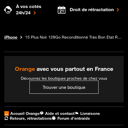
À vos cotés
Droit de rétractation
24h/24
Téléphones et forfaits
Boutique Orange
iPhone
15 Plus Noir 128Go Reconditionné Très Bon Etat Remade in France