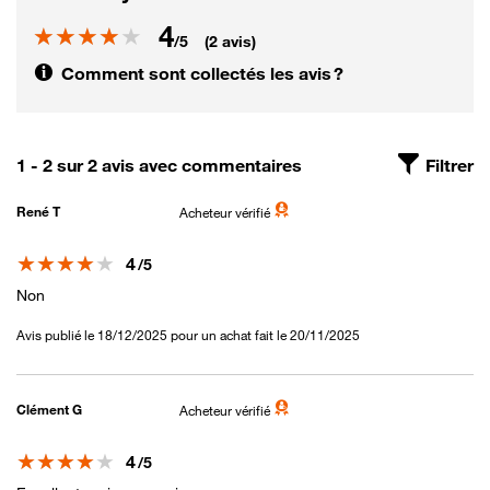
4
Note
/5
(2 avis)
Comment sont collectés les avis ?
1 - 2 sur 2 avis avec commentaires
Filtrer
René T
Acheteur vérifié
Note
4
/5
Non
Avis publié le 18/12/2025 pour un achat fait le 20/11/2025
Clément G
Acheteur vérifié
Note
4
/5