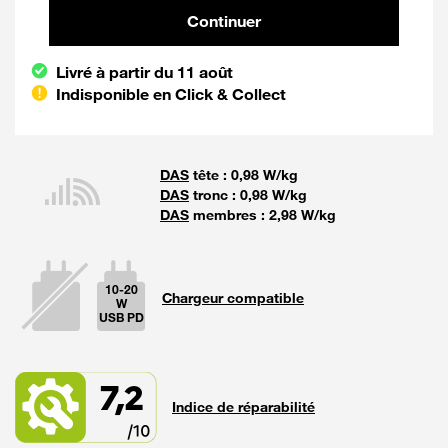
Continuer et poursuivre votre co
Continuer
Livré à partir du 11 août
Indisponible en Click & Collect
DAS
tête : 0,98 W/kg
DAS
tronc : 0,98 W/kg
DAS
membres : 2,98 W/kg
10-20
Chargeur compatible
W
USB PD
La puissan
7,2
Indice de réparabilité