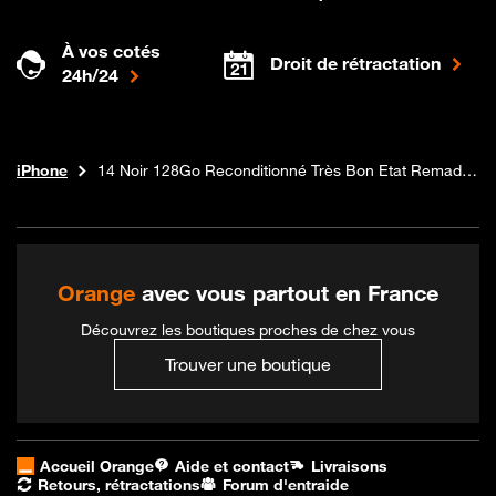
À vos cotés
Droit de rétractation
24h/24
Téléphones et forfaits
Boutique Orange
iPhone
14 Noir 128Go Reconditionné Très Bon Etat Remade in France