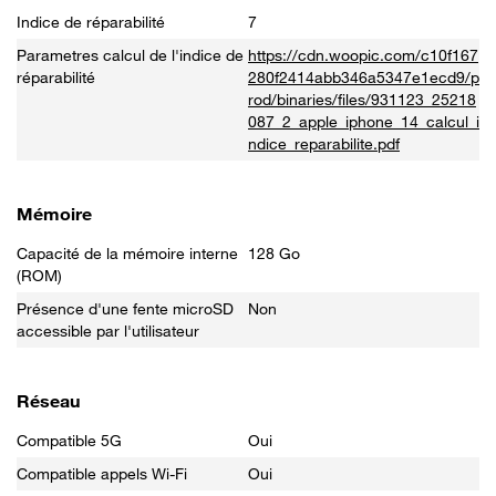
Indice de réparabilité
7
Parametres calcul de l'indice de
https://cdn.woopic.com/c10f167
réparabilité
280f2414abb346a5347e1ecd9/p
rod/binaries/files/931123_25218
087_2_apple_iphone_14_calcul_i
ndice_reparabilite.pdf
Mémoire
Capacité de la mémoire interne
128 Go
(ROM)
Présence d'une fente microSD
Non
accessible par l'utilisateur
Réseau
Compatible 5G
Oui
Compatible appels Wi-Fi
Oui