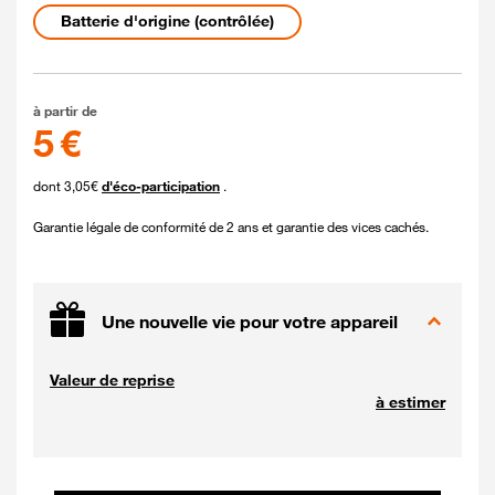
Etat de la batterie
Batterie d'origine (contrôlée)
5 euros
à partir de
5 €
dont 3,05€
d'éco-participation
.
Garantie légale de conformité de 2 ans et garantie des vices cachés.
Une nouvelle vie pour votre appareil
Valeur de reprise
à estimer