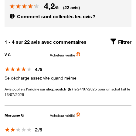
4,2
Note
/5
(22 avis)
Comment sont collectés les avis ?
1 - 4 sur 22 avis avec commentaires
Filtrer
V G
Acheteur vérifié
Note
4
/5
Se décharge assez vite quand même
Avis publié à l’origine sur
shop.sosh.fr (fr)
le 24/07/2026 pour un achat fait le
13/07/2026
Morgane G
Acheteur vérifié
Note
2
/5