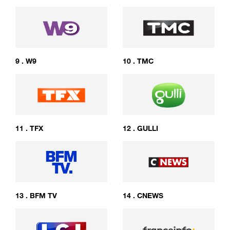
9
.
W9
10
.
TMC
11
.
TFX
12
.
GULLI
13
.
BFM TV
14
.
CNEWS