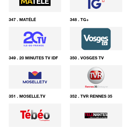
347
.
MATÉLÉ
348
.
TG+
349
.
20 MINUTES TV IDF
350
.
VOSGES TV
351
.
MOSELLE.TV
352
.
TVR RENNES 35