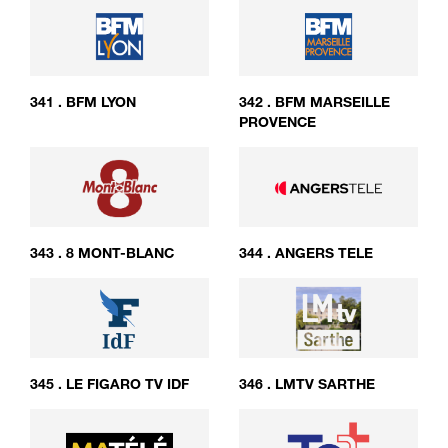
341
.
BFM LYON
342
.
BFM MARSEILLE
PROVENCE
343
.
8 MONT-BLANC
344
.
ANGERS TELE
345
.
LE FIGARO TV IDF
346
.
LMTV SARTHE