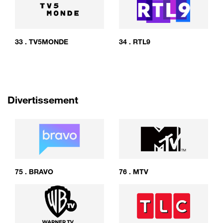
33
.
TV5MONDE
34
.
RTL9
Divertissement
75
.
BRAVO
76
.
MTV