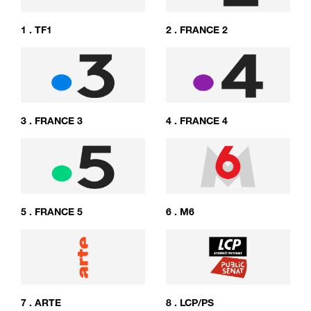
1
.
TF1
2
.
FRANCE 2
3
.
FRANCE 3
4
.
FRANCE 4
5
.
FRANCE 5
6
.
M6
7
.
ARTE
8
.
LCP/PS