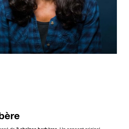
bère
posé de
3 chaînes berbères
. Un concept original