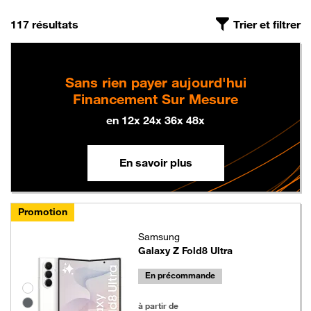
On a trouvé
, triés par pertinence
117 résultats
Trier et filtrer
Sans rien payer aujourd'hui
Financement Sur Mesure
en 12x 24x 36x 48x
En savoir plus
Promotion
Samsung
Galaxy Z Fold8 Ultra
En précommande
Groupe de couleurs disponibles non sélectionnables
1199 euros au lieu de 1349 euros
à partir de