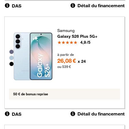
Détail du financement
DAS
Samsung
Galaxy S26 Plus 5G+
Note
4,9
/5
Groupe de couleurs disponibles non sélectionnables
539 euros
à partir de
26,08 €
x 24
ou 539 €
50 € de bonus reprise
Détail du financement
DAS