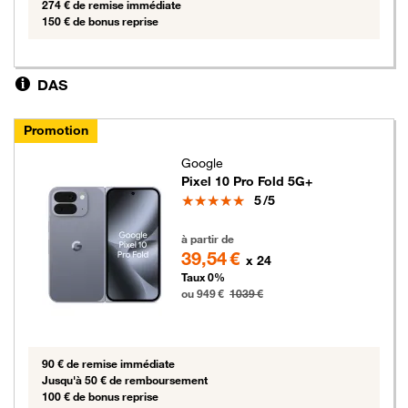
274 € de remise immédiate
150 € de bonus reprise
DAS
Promotion
Google
Pixel 10 Pro Fold 5G+
Note
5
/5
949 euros au lieu de 1039 euros
à partir de
39,54 €
x 24
Taux 0%
ou 949 €
1039 €
90 € de remise immédiate
Jusqu'à 50 € de remboursement
100 € de bonus reprise