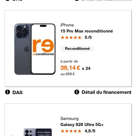
iPhone
15 Pro Max reconditionné
Note
5
/5
Reconditionné
809 euros
à partir de
39,14 €
x 24
ou 809 €
Détail du financement
DAS
Samsung
Galaxy S26 Ultra 5G+
Note
4,8
/5