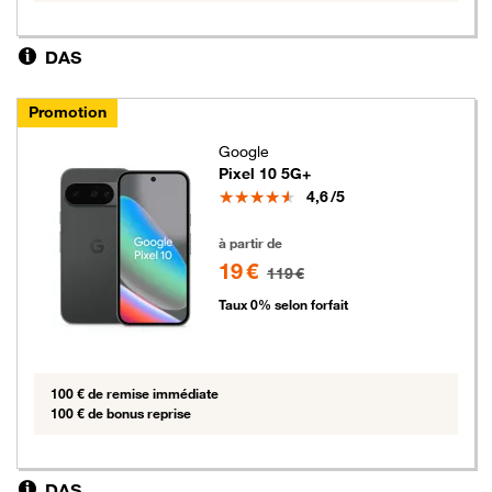
DAS
Promotion
Google
Pixel 10 5G+
Note
4,6
/5
19 euros au lieu de 119 euros
à partir de
19 €
119 €
Taux 0% selon forfait
100 € de remise immédiate
100 € de bonus reprise
DAS