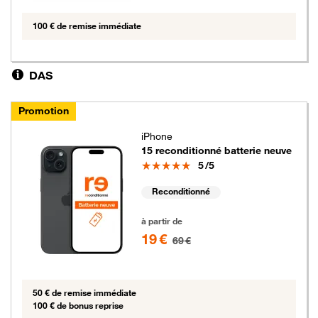
100 € de remise immédiate
DAS
Promotion
iPhone
15 reconditionné batterie neuve
Note
5
/5
Reconditionné
19 euros au lieu de 69 euros
à partir de
19 €
69 €
50 € de remise immédiate
100 € de bonus reprise