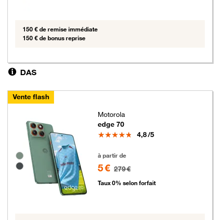
150 € de remise immédiate
150 € de bonus reprise
DAS
Vente flash
Motorola
edge 70
Note
4,8
/5
5 euros au lieu de 279 euros
Groupe de couleurs disponibles non sélectionnables
à partir de
5 €
279 €
Taux 0% selon forfait