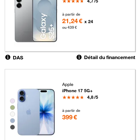
Note
4,7
/5
439 euros
à partir de
21,24 €
x 24
ou 439 €
Détail du financement
DAS
Apple
iPhone 17 5G+
Note
4,8
/5
Groupe de couleurs disponibles non sélectionnables
399 euros
à partir de
399 €