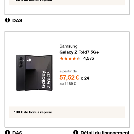
DAS
Samsung
Galaxy Z Fold7 5G+
Note
4,5
/5
1189 euros
à partir de
57,52 €
x 24
ou 1189 €
100 € de bonus reprise
Détail du financement
DAS