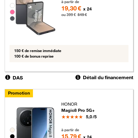
à partir de
Groupe de couleurs disponibles non sélectionnables
19,30 €
x 24
ou 399 €
549 €
150 € de remise immédiate
100 € de bonus reprise
Détail du financement
DAS
Promotion
HONOR
Magic8 Pro 5G+
Note
5,0
/5
379 euros au lieu de 469 euros
Groupe de couleurs disponibles non sélectionnables
à partir de
15,79 €
x 24