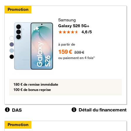
Promotion
Samsung
Galaxy S26 5G+
Note
4,6
/5
Groupe de couleurs disponibles non sélectionnables
159 euros au lieu de 339 euros
à partir de
159 €
339 €
ou paiement en 4 fois*
180 € de remise immédiate
100 € de bonus reprise
Détail du financement
DAS
Promotion