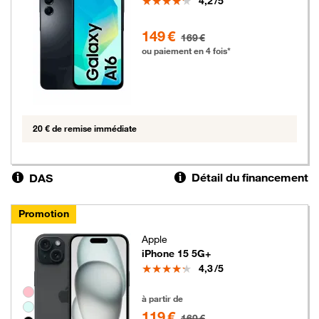
4,2
/5
149 euros au lieu de 169 euros
149 €
169 €
ou paiement en 4 fois*
20 € de remise immédiate
Détail du financement
DAS
Promotion
Apple
iPhone 15 5G+
Note
4,3
/5
Groupe de couleurs disponibles non sélectionnables
119 euros au lieu de 169 euros
à partir de
119 €
169 €