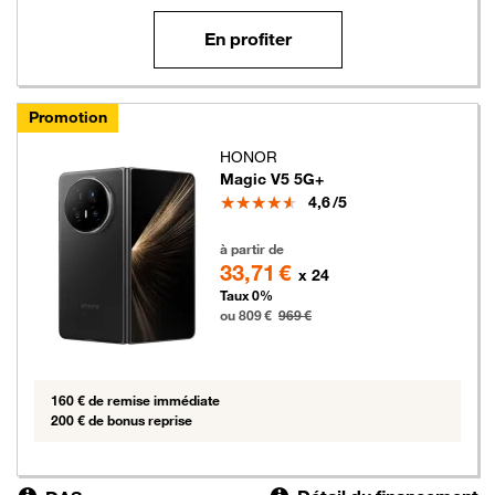
En profiter
Promotion
HONOR
Magic V5 5G+
Note
4,6
/5
809 euros au lieu de 969 euros
à partir de
33,71 €
x 24
Taux 0%
ou 809 €
969 €
160 € de remise immédiate
200 € de bonus reprise