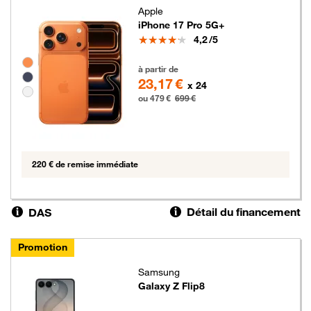
Apple
iPhone 17 Pro 5G+
Note
4,2
/5
Groupe de couleurs disponibles non sélectionnables
479 euros au lieu de 699 euros
à partir de
23,17 €
x 24
ou 479 €
699 €
220 € de remise immédiate
Détail du financement
DAS
Promotion
Samsung
Galaxy Z Flip8
399 euros au lieu de 549 euros