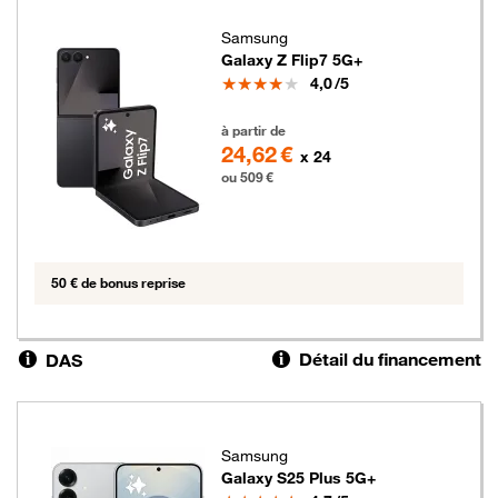
Samsung
Galaxy Z Flip7 5G+
Note
4,0
/5
509 euros
à partir de
24,62 €
x 24
ou 509 €
50 € de bonus reprise
Détail du financement
DAS
Samsung
Galaxy S25 Plus 5G+