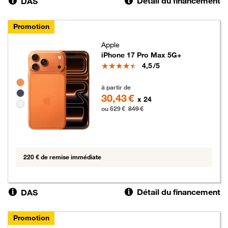
Détail du financement
DAS
Promotion
Apple
iPhone 17 Pro Max 5G+
Note
4,5
/5
Groupe de couleurs disponibles non sélectionnables
629 euros au lieu de 849 euros
à partir de
30,43 €
x 24
ou 629 €
849 €
220 € de remise immédiate
Détail du financement
DAS
Promotion