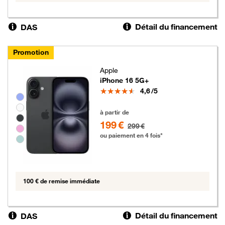
Détail du financement
DAS
Promotion
Apple
iPhone 16 5G+
Note
4,6
/5
Groupe de couleurs disponibles non sélectionnables
199 euros au lieu de 299 euros
à partir de
199 €
299 €
ou paiement en 4 fois*
100 € de remise immédiate
Détail du financement
DAS