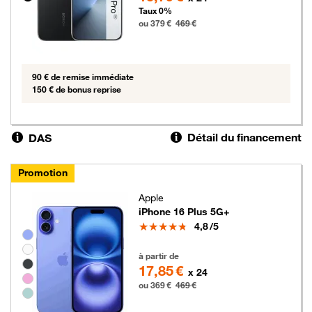
Taux 0%
ou 379 €
469 €
90 € de remise immédiate
150 € de bonus reprise
Détail du financement
DAS
Promotion
Apple
iPhone 16 Plus 5G+
Note
4,8
/5
Groupe de couleurs disponibles non sélectionnables
369 euros au lieu de 469 euros
à partir de
17,85 €
x 24
ou 369 €
469 €