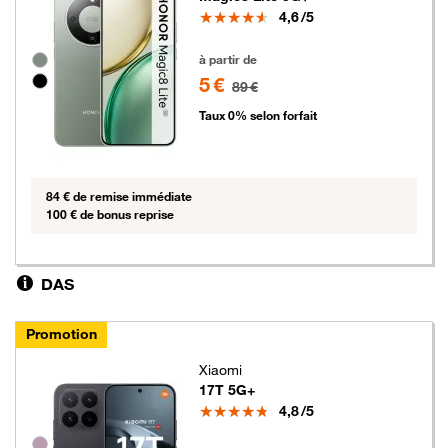
Note
4,6
/5
5 euros au lieu de 89 euros
Groupe de couleurs disponibles non sélectionnables
à partir de
5 €
89 €
Taux 0% selon forfait
84 € de remise immédiate
100 € de bonus reprise
DAS
Promotion
Xiaomi
17T 5G+
Note
4,8
/5
Groupe de couleurs disponibles non sélectionnables
5 euros au lieu de 89 euros