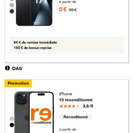
à partir de
5 €
89 €
84 € de remise immédiate
150 € de bonus reprise
DAS
Promotion
iPhone
15 reconditionné
Note
3,8
/5
Reconditionné
Groupe de couleurs disponibles non sélectionnables
5 euros au lieu de 49 euros
à partir de