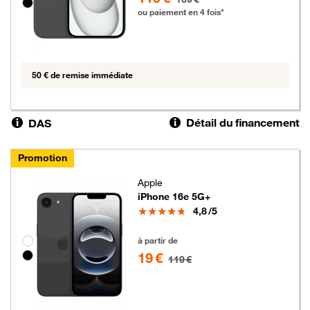
ou paiement en 4 fois*
50 € de remise immédiate
Détail du financement
DAS
Promotion
Apple
iPhone 16e 5G+
Note
4,8
/5
19 euros au lieu de 119 euros
Groupe de couleurs disponibles non sélectionnables
à partir de
19 €
119 €