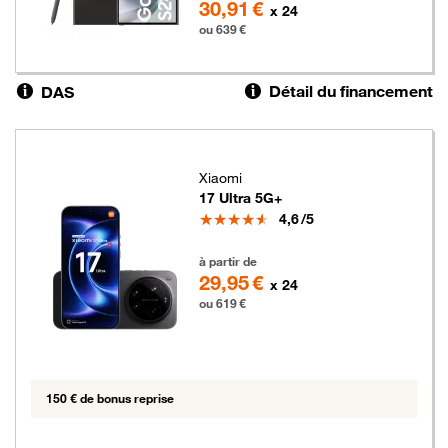
30,91 €
x 24
ou 639 €
Détail du financement
DAS
Xiaomi
17 Ultra 5G+
Note
4,6
/5
619 euros
à partir de
29,95 €
x 24
ou 619 €
150 € de bonus reprise