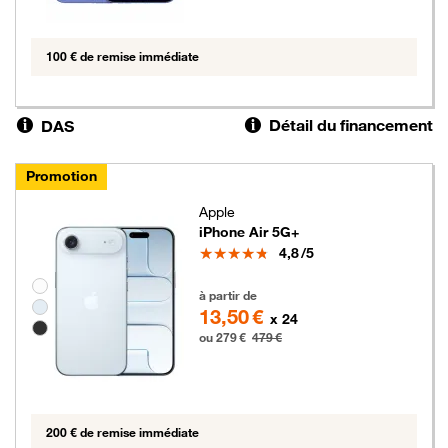
100 € de remise immédiate
Détail du financement
DAS
Promotion
Apple
iPhone Air 5G+
Note
4,8
/5
Groupe de couleurs disponibles non sélectionnables
279 euros au lieu de 479 euros
à partir de
13,50 €
x 24
ou 279 €
479 €
200 € de remise immédiate