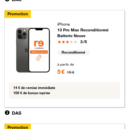
Promotion
iPhone
13 Pro Max Reconditionné
Batterie Neuve
Note
3
/5
Reconditionné
5 euros au lieu de 19 euros
à partir de
5 €
19 €
14 € de remise immédiate
100 € de bonus reprise
DAS
Promotion