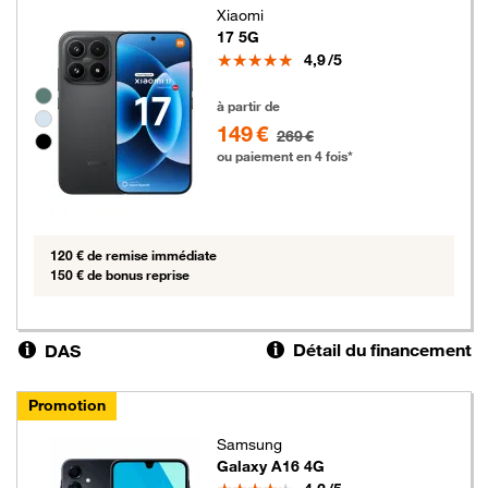
Xiaomi
17 5G
Note
4,9
/5
Groupe de couleurs disponibles non sélectionnables
149 euros au lieu de 269 euros
à partir de
149 €
269 €
ou paiement en 4 fois*
120 € de remise immédiate
150 € de bonus reprise
Détail du financement
DAS
Promotion
Samsung
Galaxy A16 4G
Note