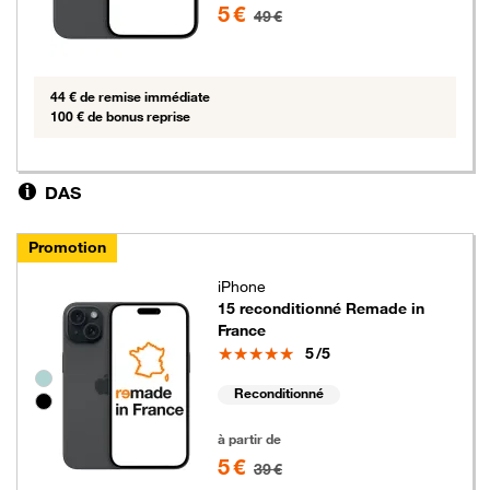
5 €
49 €
44 € de remise immédiate
100 € de bonus reprise
DAS
Promotion
iPhone
15 reconditionné Remade in
France
Note
5
/5
Groupe de couleurs disponibles non sélectionnables
Reconditionné
5 euros au lieu de 39 euros
à partir de
5 €
39 €