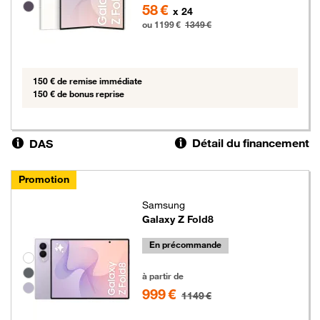
58 €
x 24
ou 1199 €
1349 €
150 € de remise immédiate
150 € de bonus reprise
Détail du financement
DAS
Promotion
Samsung
Galaxy Z Fold8
En précommande
Groupe de couleurs disponibles non sélectionnables
999 euros au lieu de 1149 euros
à partir de
999 €
1149 €