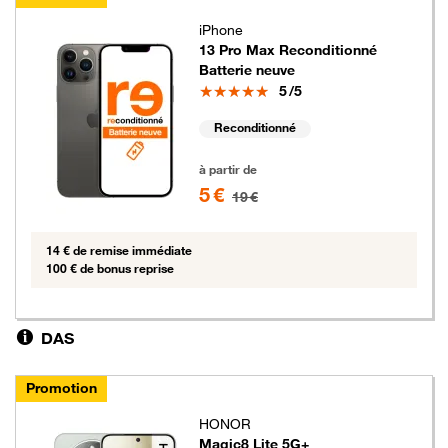
iPhone
13 Pro Max Reconditionné
Batterie neuve
Note
5
/5
Reconditionné
5 euros au lieu de 19 euros
à partir de
5 €
19 €
14 € de remise immédiate
100 € de bonus reprise
DAS
Promotion
HONOR
Magic8 Lite 5G+