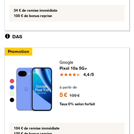
34 € de remise immédiate
100 € de bonus reprise
DAS
Promotion
Google
Pixel 10a 5G+
Note
4,4
/5
Groupe de couleurs disponibles non sélectionnables
5 euros au lieu de 109 euros
à partir de
5 €
109 €
Taux 0% selon forfait
104 € de remise immédiate
120 € de bonus reprise