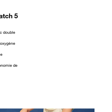
atch 5
ec double
d'oxygène
ce
tonomie de