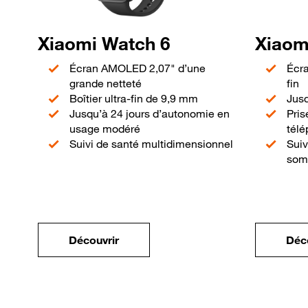
Xiaomi Watch 6
Xiaom
Écran AMOLED 2,07" d’une
Écr
grande netteté
fin
Boîtier ultra-fin de 9,9 mm
Jusq
Jusqu’à 24 jours d’autonomie en
Pris
usage modéré
tél
Suivi de santé multidimensionnel
Suiv
som
Découvrir
Déc