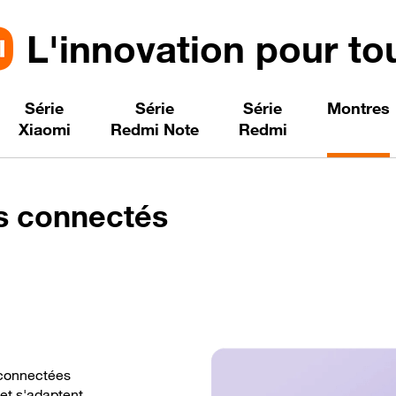
L'innovation pour to
Série
Série
Série
Montres
Xiaomi
Redmi Note
Redmi
ts connectés
 connectées
et s'adaptent