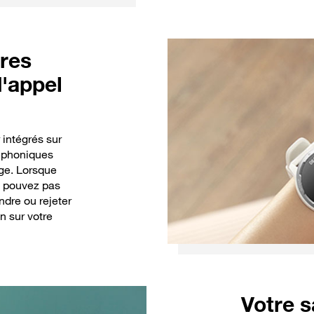
bres
d'appel
intégrés sur
léphoniques
ge. Lorsque
e pouvez pas
ndre ou rejeter
n sur votre
Votre s