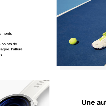
t
nements
s points de
aque, l'allure
es
Une a