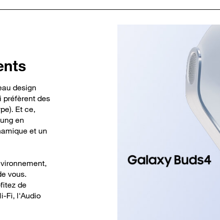
ents
eau design
 préfèrent des
e). Et ce,
sung en
namique et un
environnement,
de vous.
fitez de
-Fi, l'Audio