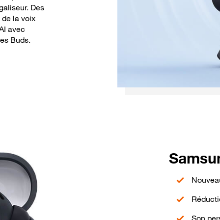
galiseur. Des
 de la voix
 AI avec
es Buds.​
Samsun
Nouveau 
Réducti
Son pers