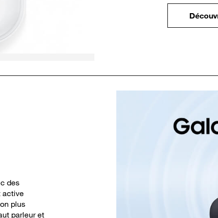
Découvr
ec des
t active
on plus
ut parleur et