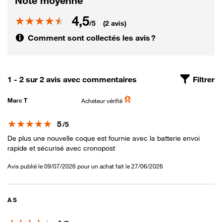
Note moyenne
4,5
Note
/5
(2 avis)
Comment sont collectés les avis ?
1 - 2 sur 2 avis avec commentaires
Filtrer
Marc T
Acheteur vérifié
Note
5
/5
De plus une nouvelle coque est fournie avec la batterie envoi
rapide et sécurisé avec cronopost
Avis publié le 09/07/2026 pour un achat fait le 27/06/2026
A S