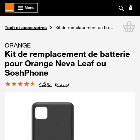
Boutique Orange
Tech et accessoires
Kit de remplacement de batterie pour Orange Neva Leaf ou SoshPhone
Li
ORANGE
Kit de remplacement de batterie
pour Orange Neva Leaf ou
SoshPhone
Note
4,5
/5
(2 avis)