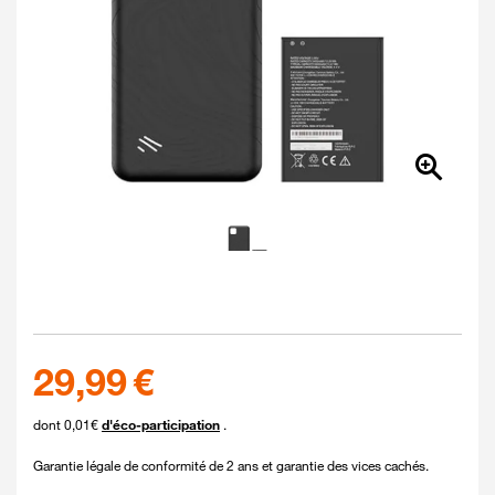
Couleur
Coloris disponibles
29.99 euros
29,99 €
dont 0,01€
d'éco-participation
.
Garantie légale de conformité de 2 ans et garantie des vices cachés.