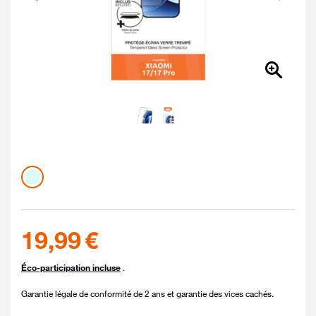
Couleur
Coloris disponibles
cristal
19.99 euros
19,99 €
Éco-participation incluse
.
Garantie légale de conformité de 2 ans et garantie des vices cachés.