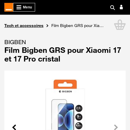
Boutique Orange
Tech et accessoires
Film Bigben GRS pour Xiaomi 17 et 17 Pro cristal
Li
BIGBEN
Film Bigben GRS pour Xiaomi 17
et 17 Pro cristal
Précédent
Suivant