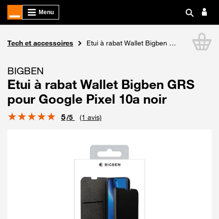
Boutique Orange
Tech et accessoires
Etui à rabat Wallet Bigben GRS pour Google Pixel 10a noir
Li
BIGBEN
Etui à rabat Wallet Bigben GRS
pour Google Pixel 10a noir
Note
5
/5
(1 avis)