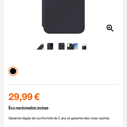
Couleur
Coloris disponibles
noir
29.99 euros
29,99 €
Éco-participation incluse
.
Garantie légale de conformité de 2 ans et garantie des vices cachés.