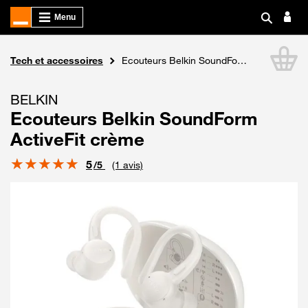
Boutique Orange
Tech et accessoires
Ecouteurs Belkin SoundForm ActiveFit crème
Li
BELKIN
Ecouteurs Belkin SoundForm
ActiveFit crème
Note
5
/5
(1 avis)