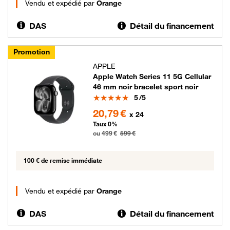
Vendu et expédié par
Orange
DAS
Détail du financement
Promotion
APPLE
Apple Watch Series 11 5G Cellular
46 mm noir bracelet sport noir
Note
5
/5
499 euros au lieu de 599 euros
20,79 €
x 24
Taux 0%
ou 499 €
599 €
100 € de remise immédiate
Vendu et expédié par
Orange
DAS
Détail du financement