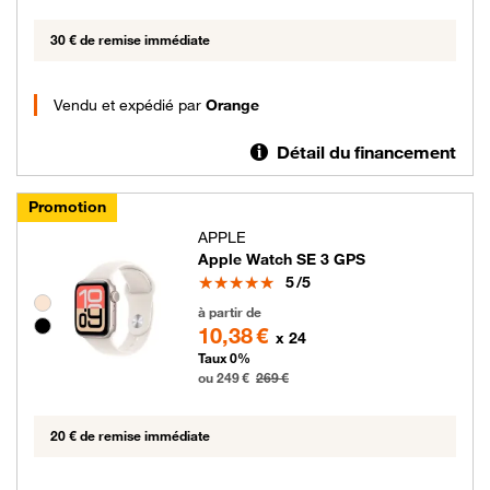
30 € de remise immédiate
Vendu et expédié par
Orange
Détail du financement
Promotion
APPLE
Apple Watch SE 3 GPS
Note
5
/5
Groupe de couleurs disponibles non sélectionnables
249 euros au lieu de 269 euros
à partir de
10,38 €
x 24
Taux 0%
ou 249 €
269 €
20 € de remise immédiate