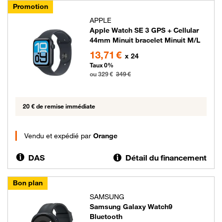
Promotion
APPLE
Apple Watch SE 3 GPS + Cellular
44mm Minuit bracelet Minuit M/L
329 euros au lieu de 349 euros
13,71 €
x 24
Taux 0%
ou 329 €
349 €
20 € de remise immédiate
Vendu et expédié par
Orange
DAS
Détail du financement
Bon plan
SAMSUNG
Samsung Galaxy Watch9
Bluetooth