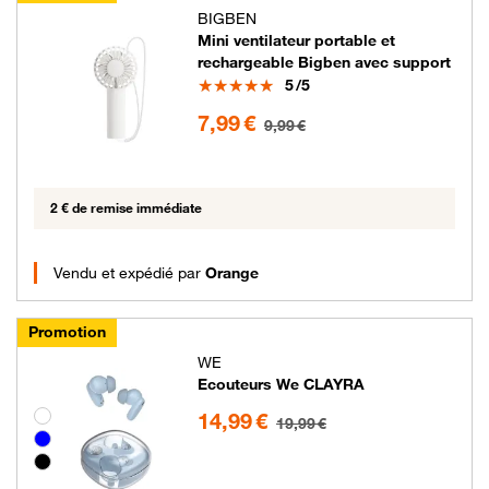
BIGBEN
Mini ventilateur portable et
rechargeable Bigben avec support
Note
5
/5
7.99 euros au lieu de 9.99 euros
7,99 €
9,99 €
2 € de remise immédiate
Vendu et expédié par
Orange
Promotion
WE
Ecouteurs We CLAYRA
14.99 euros au lieu de 19.99 euros
Groupe de couleurs disponibles non sélectionnables
14,99 €
19,99 €