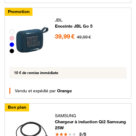
Promotion
JBL
Enceinte JBL Go 5
39.99 euros au lieu de 49.99 euros
Groupe de couleurs disponibles non sélectionnables
39,99 €
49,99 €
10 € de remise immédiate
Vendu et expédié par
Orange
Bon plan
SAMSUNG
Chargeur à induction Qi2 Samsung
25W
Note
3
/5