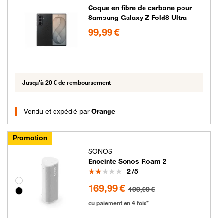
Coque en fibre de carbone pour
Samsung Galaxy Z Fold8 Ultra
99.99 euros
99,99 €
Jusqu'à 20 € de remboursement
Vendu et expédié par
Orange
Promotion
SONOS
Enceinte Sonos Roam 2
Note
2
/5
Groupe de couleurs disponibles non sélectionnables
169.99 euros au lieu de 199.99 euros
169,99 €
199,99 €
ou paiement en 4 fois*