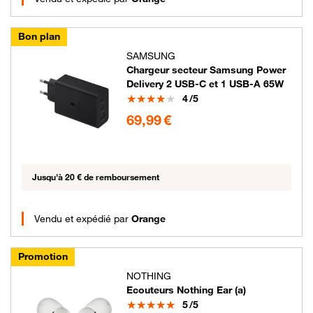
Bon plan
SAMSUNG
Chargeur secteur Samsung Power
Delivery 2 USB-C et 1 USB-A 65W
Note
4
/5
69.99 euros
69,99 €
Jusqu'à 20 € de remboursement
Vendu et expédié par
Orange
Promotion
NOTHING
Ecouteurs Nothing Ear (a)
Note
5
/5