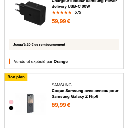
Chargeur secteur Samsung Power
delivery USB-C 60W
Note
5
/5
59.99 euros
59,99 €
Jusqu'à 20 € de remboursement
Vendu et expédié par
Orange
Bon plan
SAMSUNG
Coque Samsung avec anneau pour
Samsung Galaxy Z Flip8
59.99 euros
Groupe de couleurs disponibles non sélectionnables
59,99 €