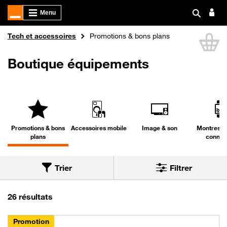
Boutique Orange
Tech et accessoires
Promotions & bons plans
Li
Boutique équipements
Promotions & bons
Accessoires mobile
Image & son
Montres & 
plans
connec
Trier
Filtrer
Trier par
Nous avons trouvé 26 résultats dans la catégo
26 résultats
Promotion