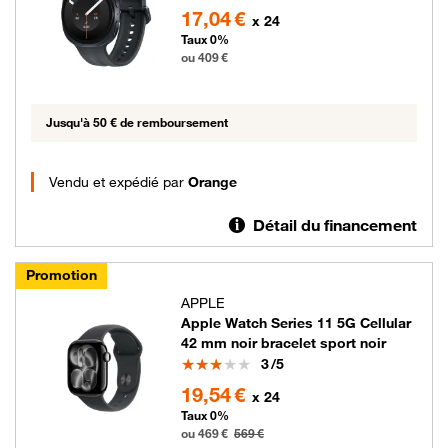
409 euros
17,04 €
x 24
Taux 0%
ou 409 €
Jusqu'à 50 € de remboursement
Vendu et expédié par
Orange
Détail du financement
Promotion
APPLE
Apple Watch Series 11 5G Cellular
42 mm noir bracelet sport noir
Note
3
/5
469 euros au lieu de 569 euros
19,54 €
x 24
Taux 0%
ou 469 €
569 €