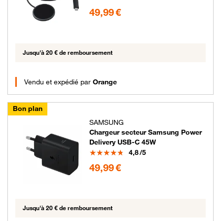
49.99 euros
49,99 €
Jusqu'à 20 € de remboursement
Vendu et expédié par
Orange
Bon plan
SAMSUNG
Chargeur secteur Samsung Power
Delivery USB-C 45W
Note
4,8
/5
49.99 euros
49,99 €
Jusqu'à 20 € de remboursement