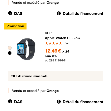
Vendu et expédié par
Orange
DAS
Détail du financement
Promotion
APPLE
Apple Watch SE 3 5G
Note
5
/5
Groupe de couleurs disponibles non sélectionnables
299 euros au lieu de 319 euros
12,46 €
x 24
Taux 0%
ou 299 €
319 €
20 € de remise immédiate
Vendu et expédié par
Orange
DAS
Détail du financement