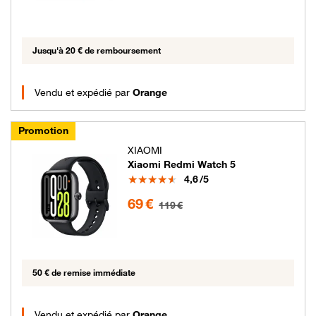
Jusqu'à 20 € de remboursement
Vendu et expédié par
Orange
Promotion
XIAOMI
Xiaomi Redmi Watch 5
Note
4,6
/5
69 euros au lieu de 119 euros
69 €
119 €
50 € de remise immédiate
Vendu et expédié par
Orange