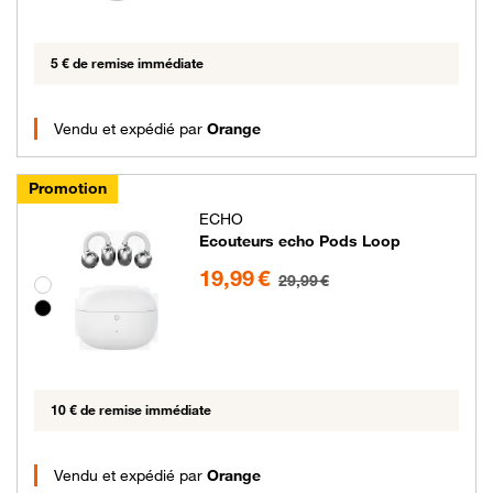
5 € de remise immédiate
Vendu et expédié par
Orange
Promotion
ECHO
Ecouteurs echo Pods Loop
19.99 euros au lieu de 29.99 euros
19,99 €
29,99 €
Groupe de couleurs disponibles non sélectionnables
10 € de remise immédiate
Vendu et expédié par
Orange