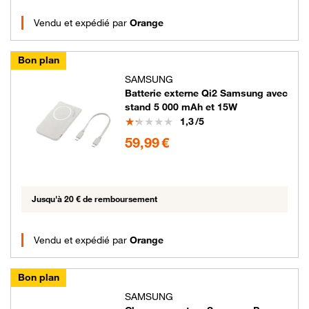
Vendu et expédié par
Orange
Bon plan
SAMSUNG
Batterie externe Qi2 Samsung avec
stand 5 000 mAh et 15W
Note
1,3
/5
59.99 euros
59,99 €
Jusqu'à 20 € de remboursement
Vendu et expédié par
Orange
Bon plan
SAMSUNG