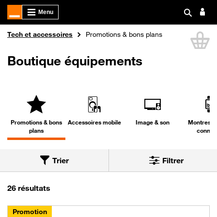
Boutique Orange
Tech et accessoires
Promotions & bons plans
Li
Boutique équipements
Promotions & bons
Accessoires mobile
Image & son
Montres & 
plans
connec
Trier
Filtrer
Trier par
Nous avons trouvé 26 résultats dans la catégo
26 résultats
Promotion