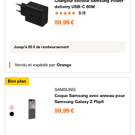
Chargeur secteur Samsung Power
delivery USB-C 60W
Note
5
/5
59.99 euros
59,99 €
Jusqu'à 20 € de remboursement
Vendu et expédié par
Orange
Bon plan
SAMSUNG
Coque Samsung avec anneau pour
Samsung Galaxy Z Flip8
59.99 euros
Groupe de couleurs disponibles non sélectionnables
59,99 €