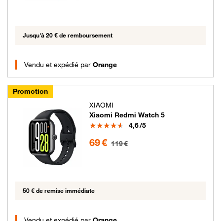
Jusqu'à 20 € de remboursement
Vendu et expédié par
Orange
Promotion
XIAOMI
Xiaomi Redmi Watch 5
Note
4,6
/5
69 euros au lieu de 119 euros
69 €
119 €
50 € de remise immédiate
Vendu et expédié par
Orange