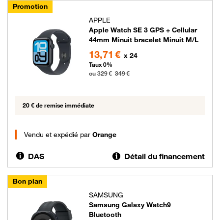
Promotion
APPLE
Apple Watch SE 3 GPS + Cellular
44mm Minuit bracelet Minuit M/L
329 euros au lieu de 349 euros
13,71 €
x 24
Taux 0%
ou 329 €
349 €
20 € de remise immédiate
Vendu et expédié par
Orange
DAS
Détail du financement
Bon plan
SAMSUNG
Samsung Galaxy Watch9
Bluetooth