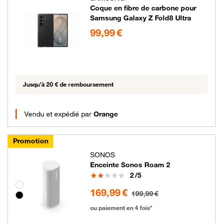
Coque en fibre de carbone pour
Samsung Galaxy Z Fold8 Ultra
99.99 euros
99,99 €
Jusqu'à 20 € de remboursement
Vendu et expédié par
Orange
Promotion
SONOS
Enceinte Sonos Roam 2
Note
2
/5
Groupe de couleurs disponibles non sélectionnables
169.99 euros au lieu de 199.99 euros
169,99 €
199,99 €
ou paiement en 4 fois*