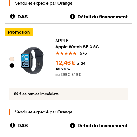
Vendu et expédié par
Orange
DAS
Détail du financement
Promotion
APPLE
Apple Watch SE 3 5G
Note
5
/5
Groupe de couleurs disponibles non sélectionnables
299 euros au lieu de 319 euros
12,46 €
x 24
Taux 0%
ou 299 €
319 €
20 € de remise immédiate
Vendu et expédié par
Orange
DAS
Détail du financement