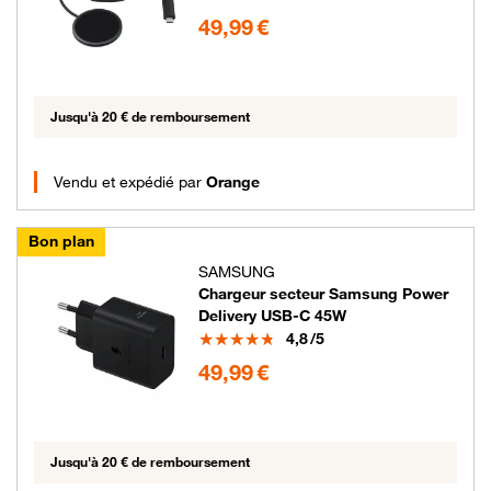
49.99 euros
49,99 €
Jusqu'à 20 € de remboursement
Vendu et expédié par
Orange
Bon plan
SAMSUNG
Chargeur secteur Samsung Power
Delivery USB-C 45W
Note
4,8
/5
49.99 euros
49,99 €
Jusqu'à 20 € de remboursement