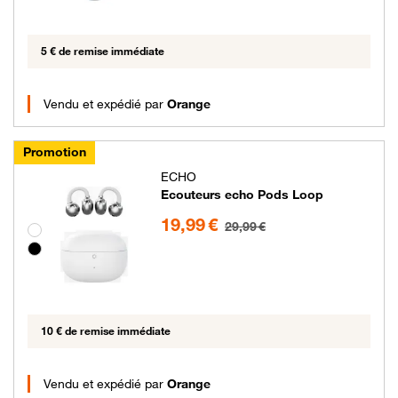
5 € de remise immédiate
Vendu et expédié par
Orange
Promotion
ECHO
Ecouteurs echo Pods Loop
19.99 euros au lieu de 29.99 euros
19,99 €
29,99 €
Groupe de couleurs disponibles non sélectionnables
10 € de remise immédiate
Vendu et expédié par
Orange