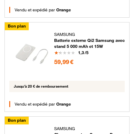
Vendu et expédié par
Orange
Bon plan
SAMSUNG
Batterie externe Qi2 Samsung avec
stand 5 000 mAh et 15W
Note
1,3
/5
59.99 euros
59,99 €
Jusqu'à 20 € de remboursement
Vendu et expédié par
Orange
Bon plan
SAMSUNG