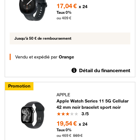
409 euros
17,04 €
x 24
Taux 0%
ou 409 €
Jusqu'à 50 € de remboursement
Vendu et expédié par
Orange
Détail du financement
Promotion
APPLE
Apple Watch Series 11 5G Cellular
42 mm noir bracelet sport noir
Note
3
/5
469 euros au lieu de 569 euros
19,54 €
x 24
Taux 0%
ou 469 €
569 €