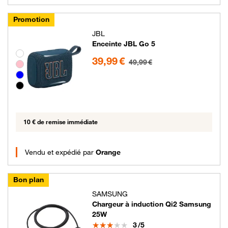
Promotion
JBL
Enceinte JBL Go 5
39.99 euros au lieu de 49.99 euros
Groupe de couleurs disponibles non sélectionnables
39,99 €
49,99 €
10 € de remise immédiate
Vendu et expédié par
Orange
Bon plan
SAMSUNG
Chargeur à induction Qi2 Samsung
25W
Note
3
/5