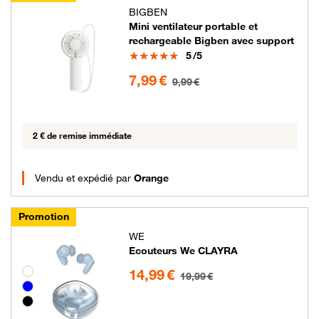
BIGBEN
Mini ventilateur portable et
rechargeable Bigben avec support
Note
5
/5
7.99 euros au lieu de 9.99 euros
7,99 €
9,99 €
2 € de remise immédiate
Vendu et expédié par
Orange
Promotion
WE
Ecouteurs We CLAYRA
14.99 euros au lieu de 19.99 euros
Groupe de couleurs disponibles non sélectionnables
14,99 €
19,99 €