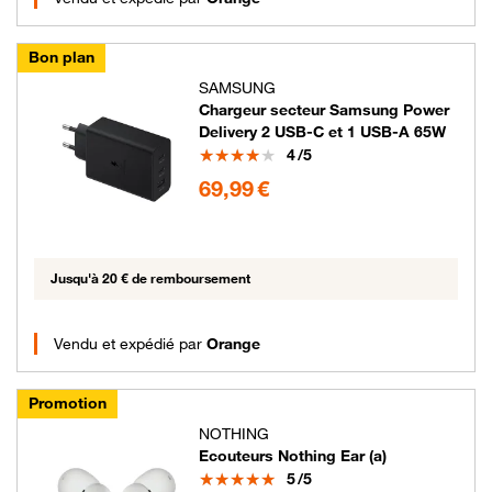
Bon plan
SAMSUNG
Chargeur secteur Samsung Power
Delivery 2 USB-C et 1 USB-A 65W
Note
4
/5
69.99 euros
69,99 €
Jusqu'à 20 € de remboursement
Vendu et expédié par
Orange
Promotion
NOTHING
Ecouteurs Nothing Ear (a)
Note
5
/5