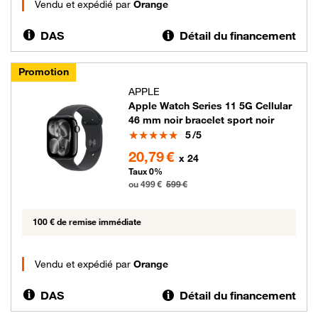
Vendu et expédié par
Orange
DAS
Détail du financement
Promotion
APPLE
Apple Watch Series 11 5G Cellular
46 mm noir bracelet sport noir
Note
5
/5
499 euros au lieu de 599 euros
20,79 €
x 24
Taux 0%
ou 499 €
599 €
100 € de remise immédiate
Vendu et expédié par
Orange
DAS
Détail du financement