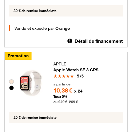
30 € de remise immédiate
Vendu et expédié par
Orange
Détail du financement
Promotion
APPLE
Apple Watch SE 3 GPS
Note
5
/5
Groupe de couleurs disponibles non sélectionnables
249 euros au lieu de 269 euros
à partir de
10,38 €
x 24
Taux 0%
ou 249 €
269 €
20 € de remise immédiate