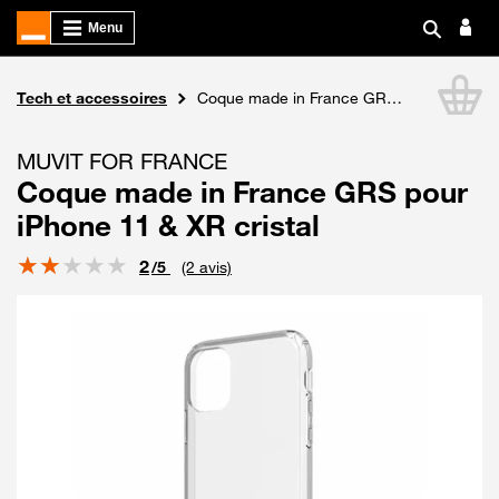
Boutique Orange
Tech et accessoires
Coque made in France GRS pour iPhone 11 & XR cristal
Li
MUVIT FOR FRANCE
Coque made in France GRS pour
iPhone 11 & XR cristal
Note
2
/5
(2 avis)