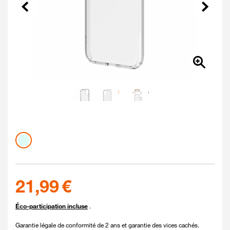
Précédent
Suivant
Couleur
Coloris disponibles
cristal
21.99 euros
21,99 €
Éco-participation incluse
.
Garantie légale de conformité de 2 ans et garantie des vices cachés.