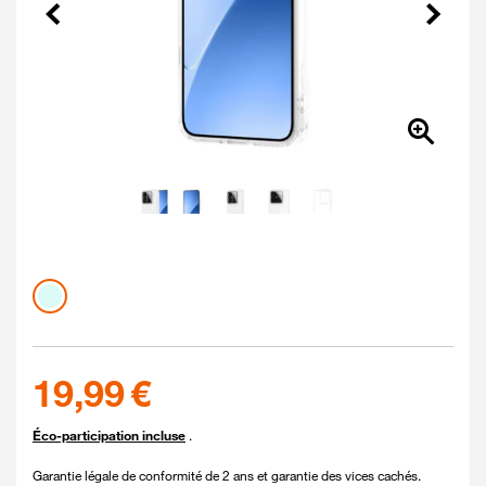
Précédent
Suivant
Couleur
Coloris disponibles
cristal
19.99 euros
19,99 €
Éco-participation incluse
.
Garantie légale de conformité de 2 ans et garantie des vices cachés.