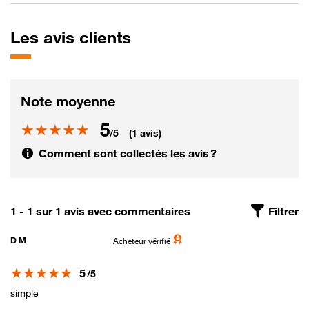
Les
avis clients
Note moyenne
5
Note
/5
(1 avis)
Comment sont collectés les avis ?
1 - 1 sur 1 avis avec commentaires
Filtrer
D M
Acheteur vérifié
Note
5
/5
simple