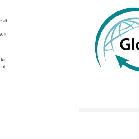
RS)
aux
 le
 et