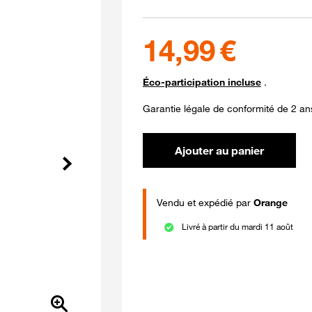
14.99 euros
14,99 €
Éco-participation incluse
.
Garantie légale de conformité de 2 an
Ajouter au panier
Suivant
Vendu et expédié par
Orange
Livré à partir du mardi 11 août