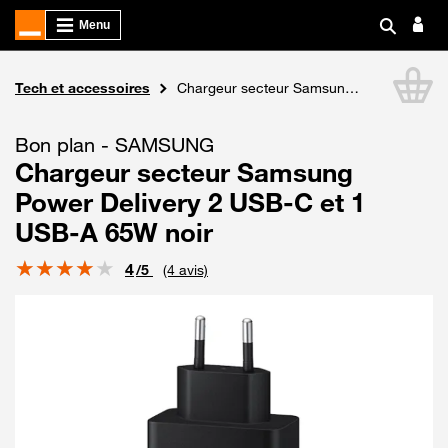
Boutique Orange
Tech et accessoires
Chargeur secteur Samsung Power Delivery 2 USB-C et 1 USB-A 65W noir
Li
Bon plan - SAMSUNG
Chargeur secteur Samsung
Power Delivery 2 USB-C et 1
USB-A 65W noir
Note
4
/5
(4 avis)