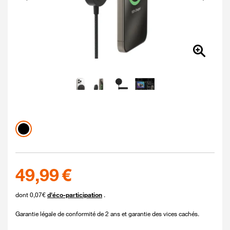
Couleur
Coloris disponibles
noir
49.99 euros
49,99 €
dont 0,07€
d'éco-participation
.
Garantie légale de conformité de 2 ans et garantie des vices cachés.