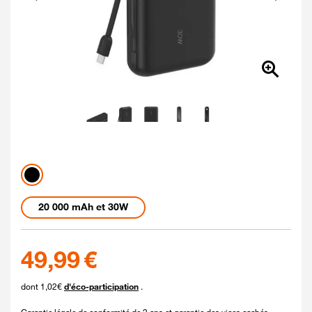
Couleur
Coloris disponibles
noir
Longueur
20 000 mAh et 30W
49.99 euros
49,99 €
dont 1,02€
d'éco-participation
.