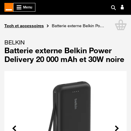
Boutique Orange
Tech et accessoires
Batterie externe Belkin Power Delivery 20 000 mAh et 30W noire
Li
BELKIN
Batterie externe Belkin Power
Delivery 20 000 mAh et 30W noire
Précédent
Suivant