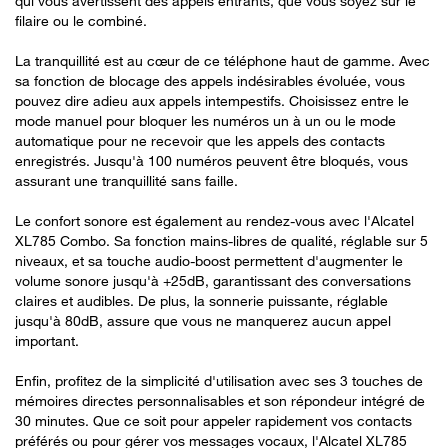
qui vous avertissent des appels entrants, que vous soyez sur le
filaire ou le combiné.
La tranquillité est au cœur de ce téléphone haut de gamme. Avec
sa fonction de blocage des appels indésirables évoluée, vous
pouvez dire adieu aux appels intempestifs. Choisissez entre le
mode manuel pour bloquer les numéros un à un ou le mode
automatique pour ne recevoir que les appels des contacts
enregistrés. Jusqu'à 100 numéros peuvent être bloqués, vous
assurant une tranquillité sans faille.
Le confort sonore est également au rendez-vous avec l'Alcatel
XL785 Combo. Sa fonction mains-libres de qualité, réglable sur 5
niveaux, et sa touche audio-boost permettent d'augmenter le
volume sonore jusqu'à +25dB, garantissant des conversations
claires et audibles. De plus, la sonnerie puissante, réglable
jusqu'à 80dB, assure que vous ne manquerez aucun appel
important.
Enfin, profitez de la simplicité d'utilisation avec ses 3 touches de
mémoires directes personnalisables et son répondeur intégré de
30 minutes. Que ce soit pour appeler rapidement vos contacts
préférés ou pour gérer vos messages vocaux, l'Alcatel XL785