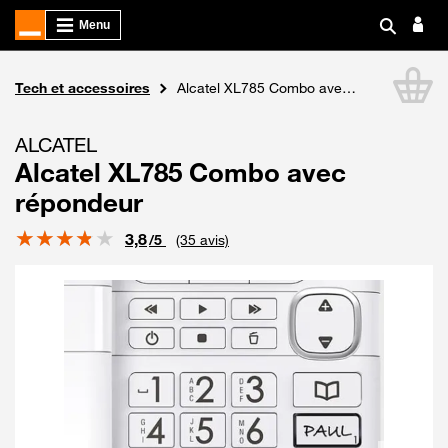
Boutique Orange
Tech et accessoires
Alcatel XL785 Combo avec répondeur
Li
ALCATEL
Alcatel XL785 Combo avec
répondeur
Note
3,8
/5
(35 avis)