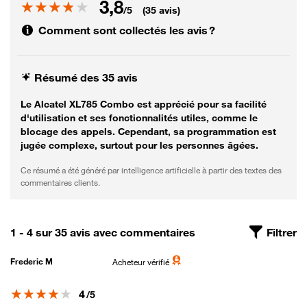
3,8
Note
/5
(35 avis)
Comment sont collectés les avis ?
Résumé des 35 avis
Le Alcatel XL785 Combo est apprécié pour sa facilité
d'utilisation et ses fonctionnalités utiles, comme le
blocage des appels. Cependant, sa programmation est
jugée complexe, surtout pour les personnes âgées.
Ce résumé a été généré par intelligence artificielle à partir des textes des
commentaires clients.
1 - 4 sur 35 avis avec commentaires
Filtrer
Frederic M
Acheteur vérifié
Note
4
/5