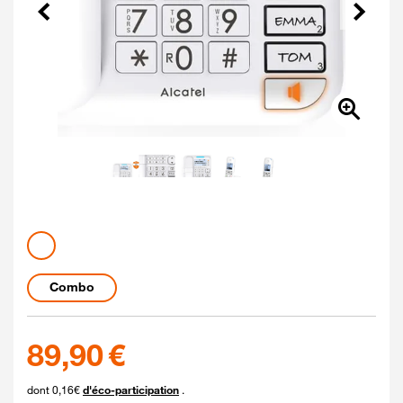
Précédent
Suivant
Couleur
Coloris disponibles
Longueur
Combo
89.9 euros
89,90 €
dont 0,16€
d'éco-participation
.