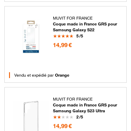
MUVIT FOR FRANCE
Coque made in France GRS pour
Samsung Galaxy S22
Note
5
/5
14.99 euros
14,99 €
Vendu et expédié par
Orange
MUVIT FOR FRANCE
Coque made in France GRS pour
Samsung Galaxy S23 Ultra
Note
2
/5
14.99 euros
14,99 €