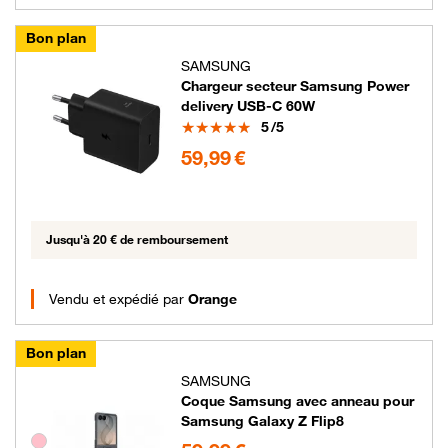
Bon plan
SAMSUNG
Chargeur secteur Samsung Power
delivery USB-C 60W
Note
5
/5
59.99 euros
59,99 €
Jusqu'à 20 € de remboursement
Vendu et expédié par
Orange
Bon plan
SAMSUNG
Coque Samsung avec anneau pour
Samsung Galaxy Z Flip8
59.99 euros
Groupe de couleurs disponibles non sélectionnables