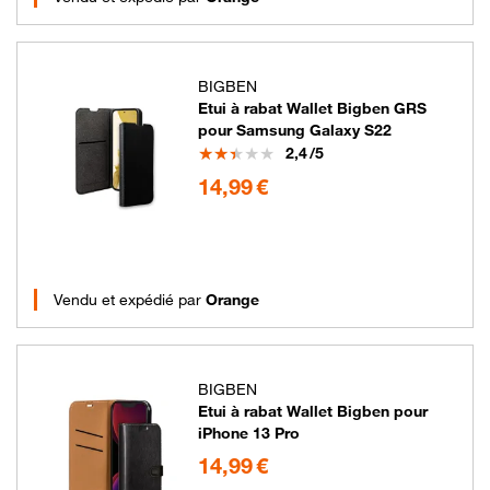
BIGBEN
Etui à rabat Wallet Bigben GRS
pour Samsung Galaxy S22
Note
2,4
/5
14.99 euros
14,99 €
Vendu et expédié par
Orange
BIGBEN
Etui à rabat Wallet Bigben pour
iPhone 13 Pro
14.99 euros
14,99 €