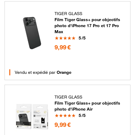
TIGER GLASS
Film Tiger Glass+ pour objectifs
photo d'iPhone 17 Pro et 17 Pro
Max
Note
5
/5
9.99 euros
9,99 €
Vendu et expédié par
Orange
TIGER GLASS
Film Tiger Glass+ pour objectifs
photo d'iPhone Air
Note
5
/5
9.99 euros
9,99 €