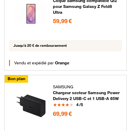
Coque Samsung compatible Qi2
pour Samsung Galaxy Z Fold8
Ultra
59.99 euros
59,99 €
Jusqu'à 20 € de remboursement
Vendu et expédié par
Orange
Bon plan
SAMSUNG
Chargeur secteur Samsung Power
Delivery 2 USB-C et 1 USB-A 65W
Note
4
/5
69.99 euros
69,99 €