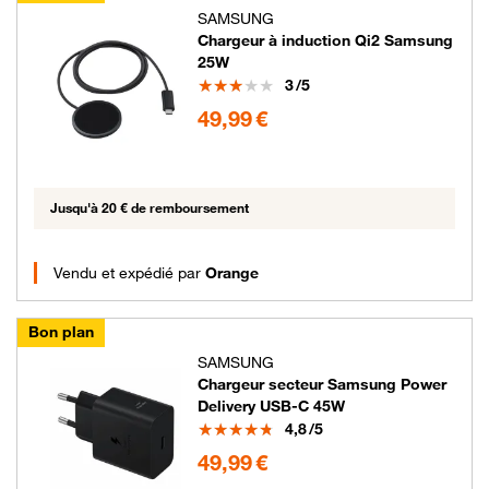
SAMSUNG
Chargeur à induction Qi2 Samsung
25W
Note
3
/5
49.99 euros
49,99 €
Jusqu'à 20 € de remboursement
Vendu et expédié par
Orange
Bon plan
SAMSUNG
Chargeur secteur Samsung Power
Delivery USB-C 45W
Note
4,8
/5
49.99 euros
49,99 €