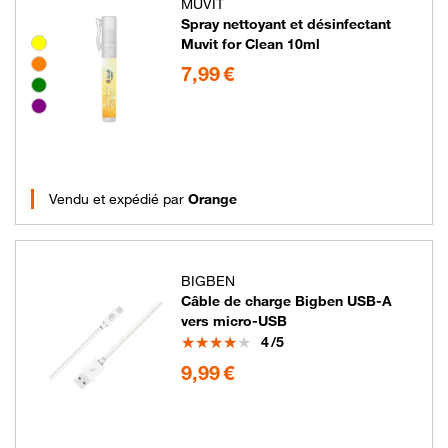
MUVIT
Spray nettoyant et désinfectant
Groupe de couleurs disponibles non sélectionnables
Muvit for Clean 10ml
7.99 euros
7,99 €
Vendu et expédié par
Orange
BIGBEN
Câble de charge Bigben USB-A
vers micro-USB
Note
4
/5
9.99 euros
9,99 €