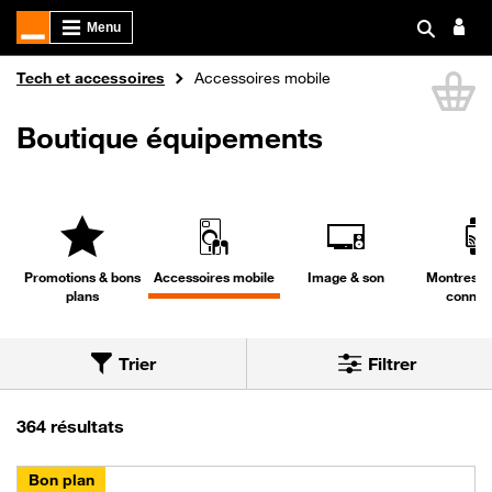
Boutique Orange
Tech et accessoires
Accessoires mobile
Li
Boutique équipements
Promotions & bons
Accessoires mobile
Image & son
Montres & 
plans
connec
Trier
Filtrer
Trier par
Nous avons trouvé 364 résultats dans la caté
364 résultats
Bon plan