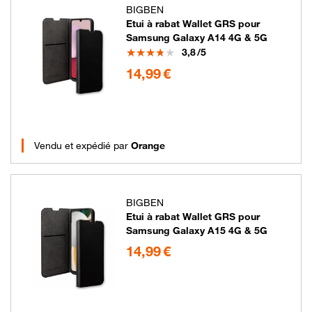
BIGBEN
Etui à rabat Wallet GRS pour
Samsung Galaxy A14 4G & 5G
Note
3,8
/5
14.99 euros
14,99 €
Vendu et expédié par
Orange
BIGBEN
Etui à rabat Wallet GRS pour
Samsung Galaxy A15 4G & 5G
14.99 euros
14,99 €