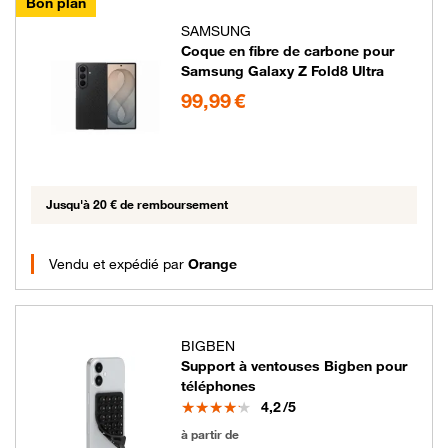
Bon plan
SAMSUNG
Coque en fibre de carbone pour
Samsung Galaxy Z Fold8 Ultra
99.99 euros
99,99 €
Jusqu'à 20 € de remboursement
Vendu et expédié par
Orange
BIGBEN
Support à ventouses Bigben pour
téléphones
Note
4,2
/5
4.99 euros
à partir de