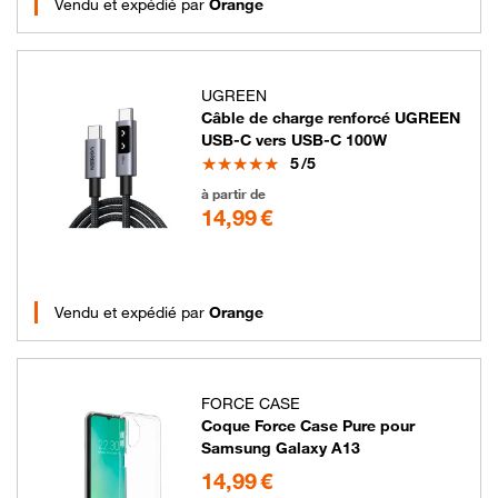
Vendu et expédié par
Orange
UGREEN
Câble de charge renforcé UGREEN
USB-C vers USB-C 100W
Note
5
/5
14.99 euros
à partir de
14,99 €
Vendu et expédié par
Orange
FORCE CASE
Coque Force Case Pure pour
Samsung Galaxy A13
14.99 euros
14,99 €