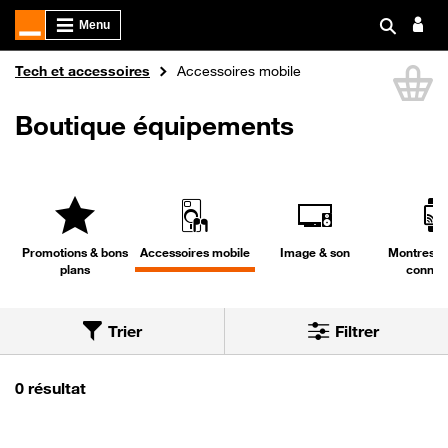
Boutique Orange
Tech et accessoires
Accessoires mobile
Li
Boutique équipements
Promotions & bons
Accessoires mobile
Image & son
Montres & 
plans
connec
Trier
Filtrer
Trier par
Nous avons trouvé 0 résultat dans la catégorie 
0 résultat