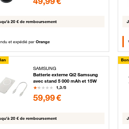
49,99 €
squ'à 20 € de remboursement
J
ndu et expédié par
Orange
lan
Bon
SAMSUNG
Batterie externe Qi2 Samsung
avec stand 5 000 mAh et 15W
Note
1,3
/5
59.99 euros
59,99 €
squ'à 20 € de remboursement
J