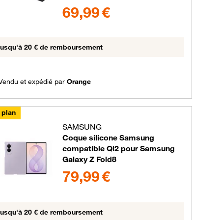
69.99 euros
69,99 €
usqu'à 20 € de remboursement
Vendu et expédié par
Orange
 plan
SAMSUNG
Coque silicone Samsung
compatible Qi2 pour Samsung
upe de couleurs disponibles non sélectionnables
Galaxy Z Fold8
79.99 euros
79,99 €
usqu'à 20 € de remboursement