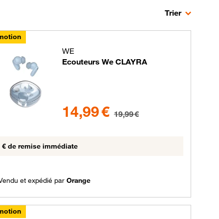
otions & bons plans, triés par pertinence
Trier
motion
WE
Ecouteurs We CLAYRA
upe de couleurs disponibles non sélectionnables
14.99 euros au lieu de 19.99 euros
14,99 €
19,99 €
 € de remise immédiate
Vendu et expédié par
Orange
motion