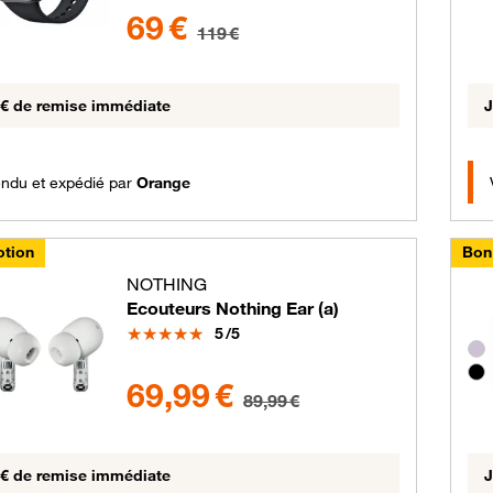
69 euros au lieu de 119 euros
69 €
119 €
 € de remise immédiate
J
ndu et expédié par
Orange
tion
Bon
NOTHING
Ecouteurs Nothing Ear (a)
Note
5
/5
Gro
69.99 euros au lieu de 89.99 euros
69,99 €
89,99 €
 € de remise immédiate
J