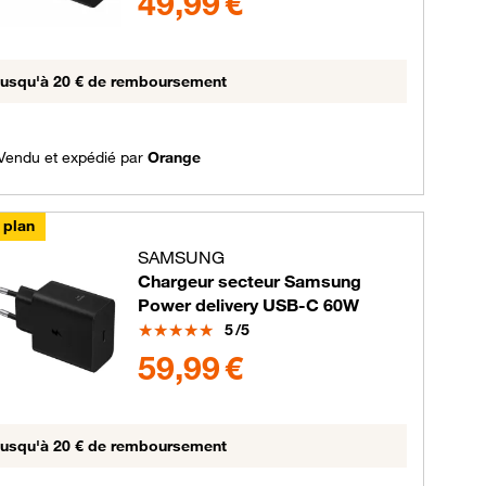
49,99 €
usqu'à 20 € de remboursement
Vendu et expédié par
Orange
 plan
SAMSUNG
Chargeur secteur Samsung
Power delivery USB-C 60W
Note
5
/5
59.99 euros
59,99 €
usqu'à 20 € de remboursement