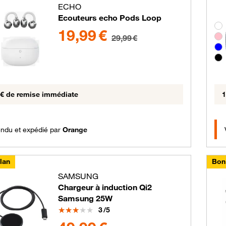
ECHO
Ecouteurs echo Pods Loop
Gro
19.99 euros au lieu de 29.99 euros
19,99 €
pe de couleurs disponibles non sélectionnables
29,99 €
 € de remise immédiate
1
ndu et expédié par
Orange
lan
Bon
SAMSUNG
Chargeur à induction Qi2
Samsung 25W
Note
3
/5
49.99 euros