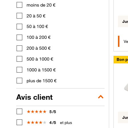
moins de 20 €
20 à 50 €
Ju
50 à 100 €
100 à 200 €
Ve
200 à 500 €
500 à 1000 €
Bon p
1000 à 1500 €
plus de 1500 €
Avis client
Note
5
/5
Ju
Note
4
/5
et plus