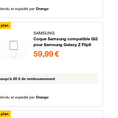
Vendu et expédié par
Orange
 plan
SAMSUNG
Coque Samsung compatible Qi2
pour Samsung Galaxy Z Flip8
59.99 euros
59,99 €
usqu'à 20 € de remboursement
Vendu et expédié par
Orange
 plan