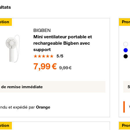
Nous avons trouvé 30 résultats dans la catégorie Prom
ultats
tion
Pro
BIGBEN
Mini ventilateur portable et
rechargeable Bigben avec
Gro
support
Note
5
/5
7.99 euros au lieu de 9.99 euros
7,99 €
9,99 €
€ de remise immédiate
5
ndu et expédié par
Orange
tion
Pro