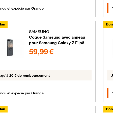
ndu et expédié par
Orange
lan
Bon
SAMSUNG
Coque Samsung avec anneau
pour Samsung Galaxy Z Flip8
pe de couleurs disponibles non sélectionnables
59.99 euros
59,99 €
squ'à 20 € de remboursement
J
ndu et expédié par
Orange
lan
Bon