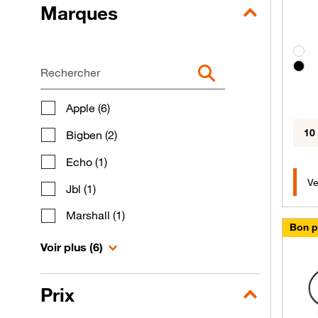
Marques
Grou
une marque
Rechercher
Rechercher
Apple (6)
10
Bigben (2)
Echo (1)
Ve
Jbl (1)
Marshall (1)
Bon p
de marques
Voir plus
(6)
Prix