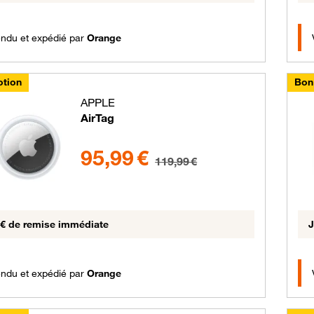
ndu et expédié par
Orange
tion
Bon
APPLE
AirTag
95.99 euros au lieu de 119.99 euros
95,99 €
119,99 €
 € de remise immédiate
J
ndu et expédié par
Orange