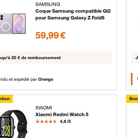
SAMSUNG
Coque Samsung compatible Qi2
pour Samsung Galaxy Z Fold8
59.99 euros
59,99 €
squ'à 20 € de remboursement
J
ndu et expédié par
Orange
tion
Bon
XIAOMI
Xiaomi Redmi Watch 5
Note
4,6
/5