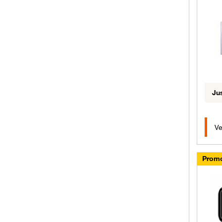
Ju
Ve
Promo