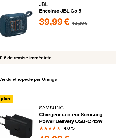
JBL
Enceinte JBL Go 5
upe de couleurs disponibles non sélectionnables
39.99 euros au lieu de 49.99 euros
39,99 €
49,99 €
0 € de remise immédiate
Vendu et expédié par
Orange
 plan
SAMSUNG
Chargeur secteur Samsung
Power Delivery USB-C 45W
Note
4,8
/5
49.99 euros