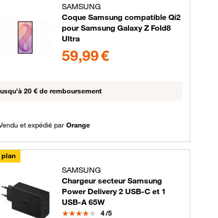
SAMSUNG
Coque Samsung compatible Qi2
pour Samsung Galaxy Z Fold8
Ultra
59.99 euros
59,99 €
usqu'à 20 € de remboursement
Vendu et expédié par
Orange
 plan
SAMSUNG
Chargeur secteur Samsung
Power Delivery 2 USB-C et 1
USB-A 65W
Note
4
/5