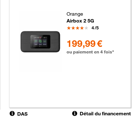
Orange
Airbox 2 5G
Note
4
/5
199.99 euros
199,99 €
ou paiement en 4 fois*
Détail du financement
DAS