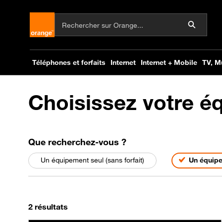
Choisissez votre é
parmi les choix suivant
Que recherchez-vous
?
Un équipement seul (sans forfait)
Un équipe
On a trouvé
, triés par pertinence
2 résultats