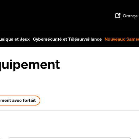
quipement
s
ment avec forfait