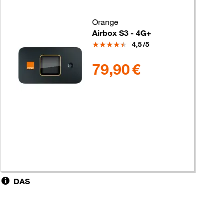
Orange
Airbox S3 - 4G+
Note
4,5
/5
79.9 euros
79,90 €
DAS