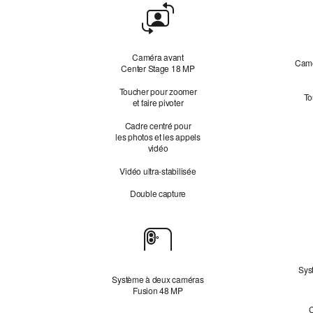
Caméra
avant
Caméra avant
Camé
Center Stage 18 MP
Toucher pour zoomer
To
et faire pivoter
Cadre centré pour
les photos et les appels
vidéo
Vidéo ultra-stabilisée
Double capture
Caméras
Sys
Système à deux caméras
Fusion 48 MP
C