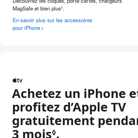
Découvrez les coques, porte‑cartes, chargeurs
MagSafe et bien plus
.
Renvoi aux mentions légales.
◊
En savoir plus sur les accessoires
pour iPhone
Achetez un iPhone e
profitez d’Apple TV
gratuitement penda
3 mois
.
Renvoi aux m
◊