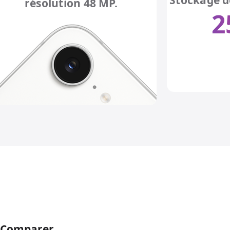
résolution 48 MP.
2
Comparer