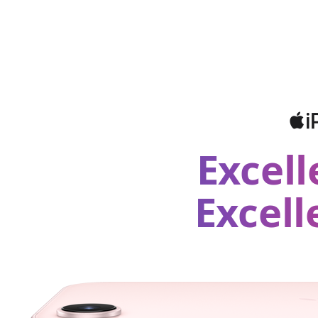
Excell
Excell