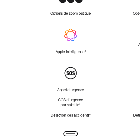
optique
Options de zoom optique
Opti
Apple Intelligence
A
Apple Intelligence
Renvoi aux mentions légales
◊
Tranquillité
d’esprit
Appel d’urgence
SOS d’urgence
par satellite
Renvoi aux mentions légales
◊
Détection des accidents
Renvoi aux mentions légales
Déte
◊
Connectivité