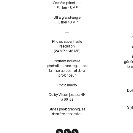
Caméra principale
Fusion 48 MP
Ultra grand-angle
Fusion 48 MP
—
Téléobjectif Fusion 48 MP non applicable
P
Photos super haute
résolution
(24 MP et 48 MP)
Portraits nouvelle
génér
génération avec réglage de
la 
la mise au point et de la
profondeur
Photo macro
Dol
Dolby Vision jusqu’à 4K
à 60 ips
Sty
Styles photographiques
dernière génération
Zoom