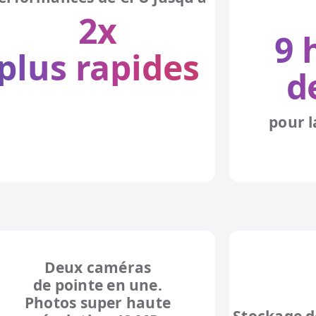
2x
9 
plus
rapides
d
pour l
Deux caméras
de pointe en une.
Photos super haute
Stockage d