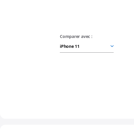
Comparer avec :
Caméra Fusion 48 MP.
Portraits nouvelle génération.
Sublimez vos clichés.