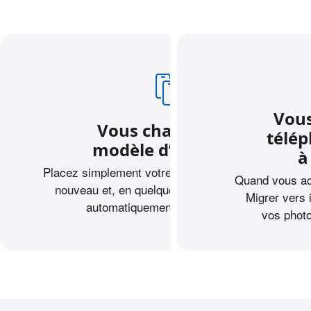
Vous
Vous changez de
télé
modèle d’iPhone ?
à
Placez simplement votre ancien iPhone près du
Quand vous ach
nouveau et, en quelques gestes, transférez
Migrer vers i
automatiquement vos données.
vos photo