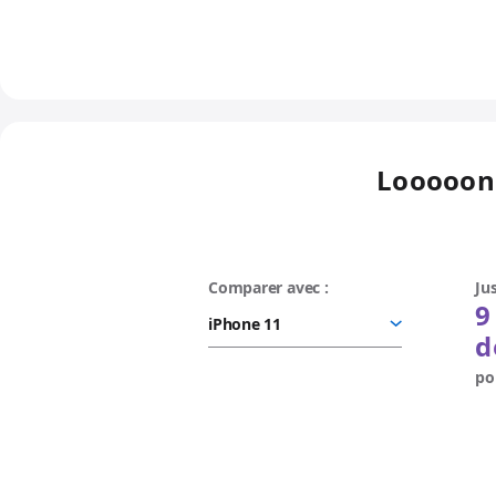
Looooo
Comparer avec :
Ju
9
d
po