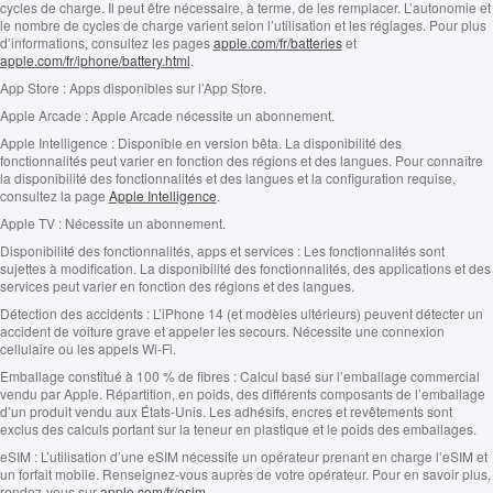
cycles de charge. Il peut être néces­saire, à terme, de les remplacer. L’autonomie et
le nombre de cycles de charge varient selon l’utilisation et les réglages. Pour plus
d’informations, consultez les pages
apple.com/fr/batteries
et
apple.com/fr/iphone/battery.html
.
App Store :
Apps disponibles sur l’App Store.
Apple Arcade :
Apple Arcade nécessite un abonnement.
Apple Intelligence :
Disponible en version bêta. La disponibilité des
fonctionnalités peut varier en fonction des régions et des langues. Pour connaître
la disponibilité des fonctionnalités et des langues et la configuration requise,
consultez la page
Apple Intelligence
.
Apple TV :
Nécessite un abonnement.
Disponibilité des fonctionnalités, apps et services :
Les fonctionnalités sont
sujettes à modification. La disponibilité des fonctionnalités, des applications et des
services peut varier en fonction des régions et des langues.
Détection des accidents :
L’iPhone 14 (et modèles ultérieurs) peuvent détecter un
accident de voiture grave et appeler les secours. Nécessite une connexion
cellulaire ou les appels Wi‑Fi.
Emballage constitué à 100 % de fibres :
Calcul basé sur l’emballage commercial
vendu par Apple. Répartition, en poids, des différents composants de l’emballage
d’un produit vendu aux États-Unis. Les adhésifs, encres et revêtements sont
exclus des calculs portant sur la teneur en plastique et le poids des emballages.
eSIM :
L’utilisation d’une eSIM nécessite un opérateur prenant en charge l’eSIM et
un forfait mobile. Renseignez‑vous auprès de votre opérateur. Pour en savoir plus,
rendez-vous sur
apple.com/fr/esim
.