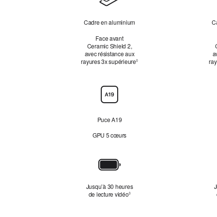
Cadre en aluminium
C
Face avant
Ceramic Shield 2,
avec résistance aux
a
rayures 3x supérieure
Renvoi aux mentions légales
ray
◊
Puce
Puce A19
GPU 5 cœurs
Batterie
Jusqu’à 30 heures
J
de lecture vidéo
Renvoi aux mentions légales
◊