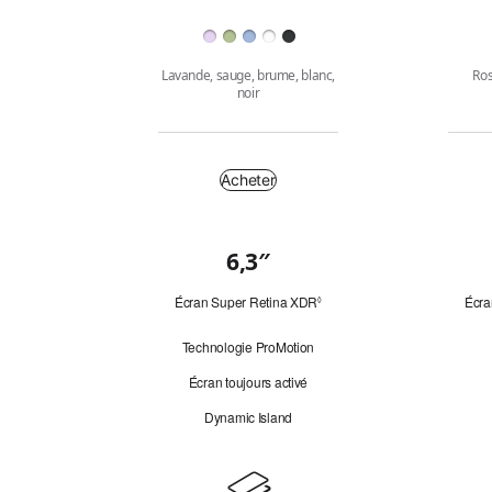
Finition
Lavande, sauge, brume, blanc,
Ros
noir
Acheter
Acheter
6,3″
Coup
d’œil
Écran Super Retina XDR
Renvoi
Écra
◊
aux
mentions
Technologie ProMotion
légales.
Écran toujours activé
Dynamic Island
Design