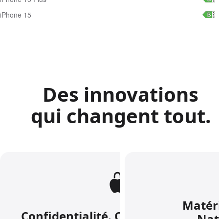
iPhone 15
Des innovations
qui changent tout.
Matéri
Confidentialité. C’est ça, l’iPhone.
Nat