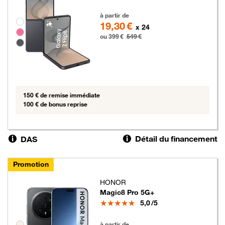
399 euros au lieu de 549 euros
à partir de
Groupe de couleurs disponibles non sélectionnables
19,30 €
x 24
ou 399 €
549 €
150 € de remise immédiate
100 € de bonus reprise
Détail du financement
DAS
Promotion
HONOR
Magic8 Pro 5G+
Note
5,0
/5
379 euros au lieu de 469 euros
Groupe de couleurs disponibles non sélectionnables
à partir de