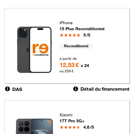
iPhone
15 Plus Reconditionné
Note
5
/5
Reconditionné
259 euros
à partir de
12,53 €
x 24
ou 259 €
Détail du financement
DAS
Xiaomi
17T Pro 5G+
Note
4,6
/5