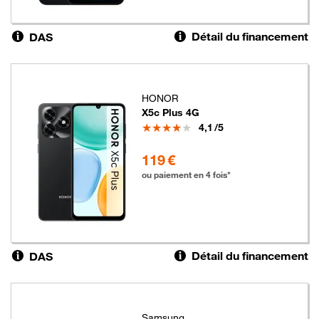
Détail du financement
DAS
HONOR
X5c Plus 4G
Note
4,1
/5
119 euros
119 €
ou paiement en 4 fois*
Détail du financement
DAS
Samsung