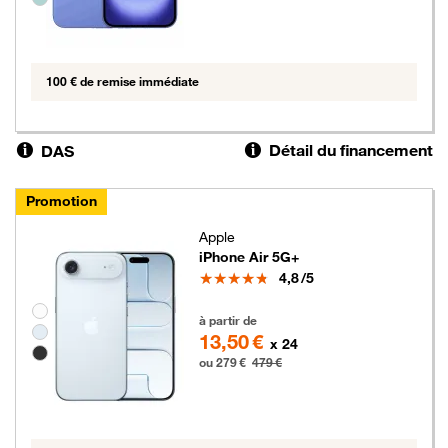
100 € de remise immédiate
Détail du financement
DAS
Promotion
Apple
iPhone Air 5G+
Note
4,8
/5
Groupe de couleurs disponibles non sélectionnables
279 euros au lieu de 479 euros
à partir de
13,50 €
x 24
ou 279 €
479 €