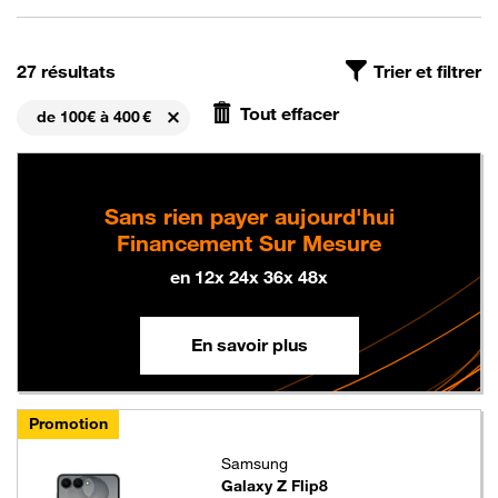
On a trouvé
, avec le filtre Prix de 100€ à 400 €, triés par p
27 résultats
Trier et filtrer
Tout effacer
de 100€ à 400 €
Supprimer
Sans rien payer aujourd'hui
Financement Sur Mesure
en 12x 24x 36x 48x
En savoir plus
Promotion
Samsung
Galaxy Z Flip8