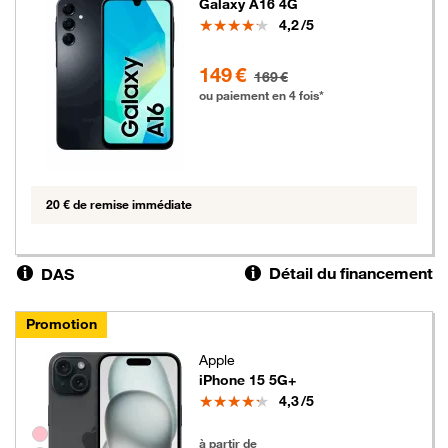
Galaxy A16 4G
Note
4,2
/5
149 euros au lieu de 169 euros
149 €
169 €
ou paiement en 4 fois*
20 € de remise immédiate
Détail du financement
DAS
Promotion
Apple
iPhone 15 5G+
Note
4,3
/5
Groupe de couleurs disponibles non sélectionnables
119 euros au lieu de 169 euros
à partir de