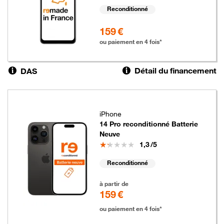
Reconditionné
159 euros
159 €
ou paiement en 4 fois*
Détail du financement
DAS
iPhone
14 Pro reconditionné Batterie
Neuve
Note
1,3
/5
Reconditionné
159 euros
à partir de
159 €
ou paiement en 4 fois*