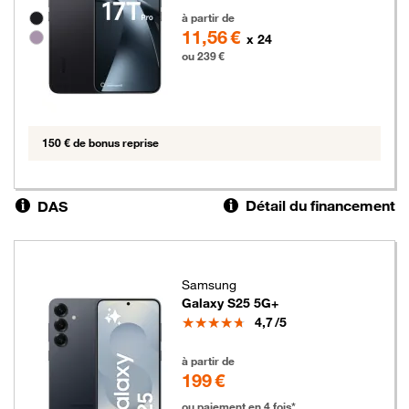
239 euros
Groupe de couleurs disponibles non sélectionnables
à partir de
11,56 €
x 24
ou 239 €
150 € de bonus reprise
Détail du financement
DAS
Samsung
Galaxy S25 5G+
Note
4,7
/5
199 euros
à partir de
199 €
ou paiement en 4 fois*