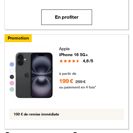
En profiter
Promotion
Apple
iPhone 16 5G+
Note
4,6
/5
Groupe de couleurs disponibles non sélectionnables
199 euros au lieu de 299 euros
à partir de
199 €
299 €
ou paiement en 4 fois*
100 € de remise immédiate