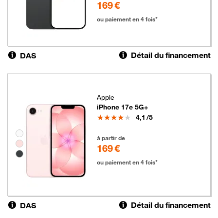
169 €
ou paiement en 4 fois*
Détail du financement
DAS
Apple
iPhone 17e 5G+
Note
4,1
/5
Groupe de couleurs disponibles non sélectionnables
169 euros
à partir de
169 €
ou paiement en 4 fois*
Détail du financement
DAS