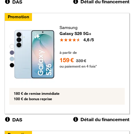
Détail du financement
DAS
Promotion
Samsung
Galaxy S26 5G+
Note
4,6
/5
Groupe de couleurs disponibles non sélectionnables
159 euros au lieu de 339 euros
à partir de
159 €
339 €
ou paiement en 4 fois*
180 € de remise immédiate
100 € de bonus reprise
Détail du financement
DAS