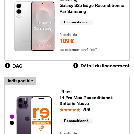
Galaxy S25 Edge Reconditionné
Par Samsung
Reconditionné
109 euros
à partir de
109 €
ou paiement en 4 fois*
Détail du financement
DAS
Indisponible
iPhone
14 Pro Max Reconditionné
Batterie Neuve
Note
5
/5
Groupe de couleurs disponibles non sélectionnables
Reconditionné
119 euros
à partir de