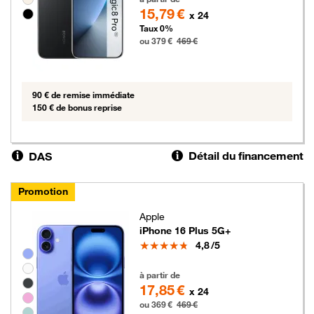
15,79 €
x 24
Taux 0%
ou 379 €
469 €
90 € de remise immédiate
150 € de bonus reprise
Détail du financement
DAS
Promotion
Apple
iPhone 16 Plus 5G+
Note
4,8
/5
Groupe de couleurs disponibles non sélectionnables
369 euros au lieu de 469 euros
à partir de
17,85 €
x 24
ou 369 €
469 €