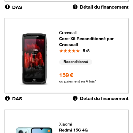
Détail du financement
DAS
Crosscall
Core-X5 Reconditionné par
Crosscall
Note
5
/5
Reconditionné
159 euros
159 €
ou paiement en 4 fois*
Détail du financement
DAS
Xiaomi
Redmi 15C 4G