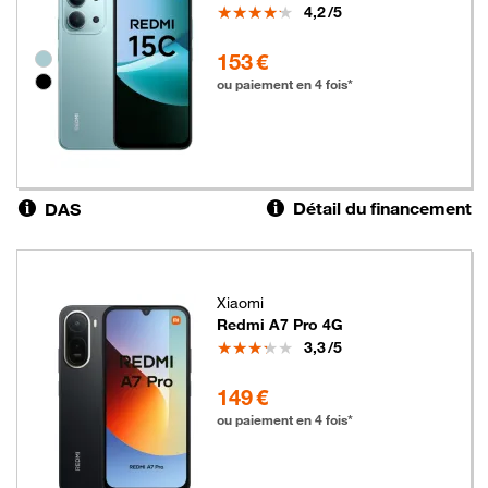
Note
4,2
/5
153 euros
153 €
Groupe de couleurs disponibles non sélectionnables
ou paiement en 4 fois*
Détail du financement
DAS
Xiaomi
Redmi A7 Pro 4G
Note
3,3
/5
149 euros
149 €
ou paiement en 4 fois*