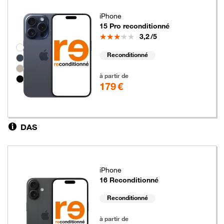
iPhone
15 Pro reconditionné
Note
3,2
/5
Groupe de couleurs disponibles non sélectionnables
Reconditionné
179 euros
à partir de
179 €
DAS
iPhone
16 Reconditionné
Reconditionné
169 euros
à partir de