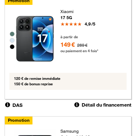
Promotion
Xiaomi
17 5G
Note
4,9
/5
Groupe de couleurs disponibles non sélectionnables
149 euros au lieu de 269 euros
à partir de
149 €
269 €
ou paiement en 4 fois*
120 € de remise immédiate
150 € de bonus reprise
Détail du financement
DAS
Promotion
Samsung