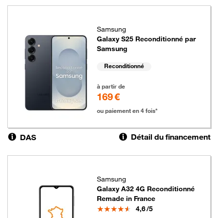
Samsung
Galaxy S25 Reconditionné par
Samsung
Reconditionné
169 euros
à partir de
169 €
ou paiement en 4 fois*
Détail du financement
DAS
Samsung
Galaxy A32 4G Reconditionné
Remade in France
Note
4,6
/5