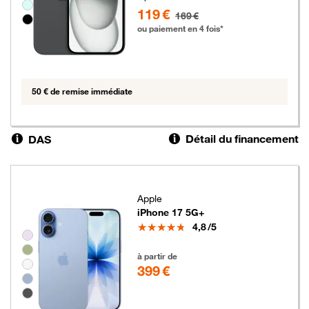
119 €
169 €
ou paiement en 4 fois*
50 € de remise immédiate
Détail du financement
DAS
Apple
iPhone 17 5G+
Note
4,8
/5
Groupe de couleurs disponibles non sélectionnables
399 euros
à partir de
399 €