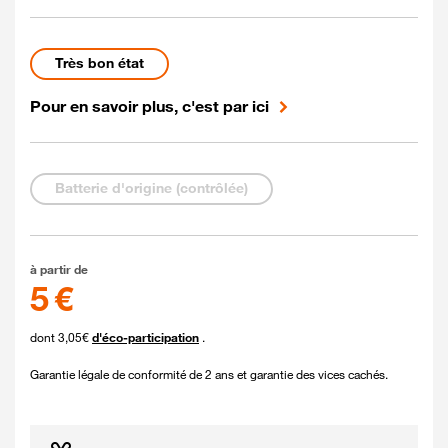
Etat du mobile Reconditionné
Très bon état
Pour en savoir plus, c'est par ici
Etat de la batterie
Batterie d'origine (contrôlée)
5 euros
à partir de
5 €
dont 3,05€
d'éco-participation
.
Garantie légale de conformité de 2 ans et garantie des vices cachés.