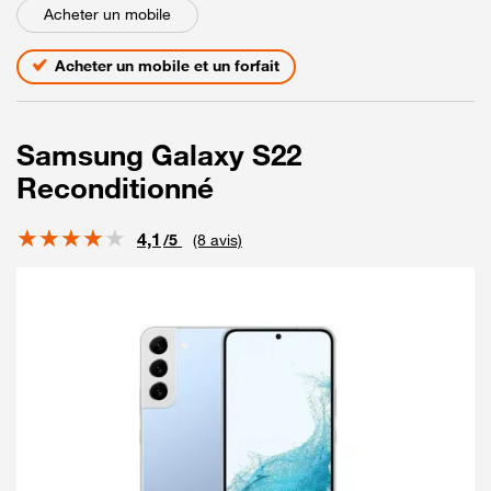
Acheter un mobile
Acheter un mobile et un forfait
Samsung Galaxy S22
Reconditionné
Note
4,1
/5
(8 avis)