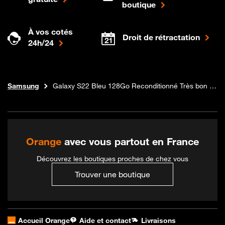
boutique
À vos cotés
Droit de rétractation
24h/24
Téléphones et forfaits
Boutique Orange
Samsung
Galaxy S22 Bleu 128Go Reconditionné Très bon état