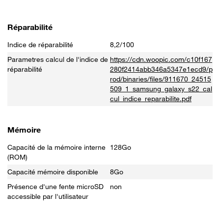
Réparabilité
Indice de réparabilité
8,2/100
Parametres calcul de l'indice de
https://cdn.woopic.com/c10f167
réparabilité
280f2414abb346a5347e1ecd9/p
rod/binaries/files/911670_24515
509_1_samsung_galaxy_s22_cal
cul_indice_reparabilite.pdf
Mémoire
Capacité de la mémoire interne
128Go
(ROM)
Capacité mémoire disponible
8Go
Présence d'une fente microSD
non
accessible par l'utilisateur