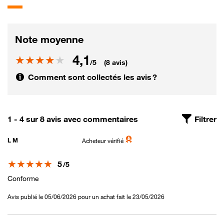
Note moyenne
4,1
Note
/5
(8 avis)
Comment sont collectés les avis ?
1 - 4 sur 8 avis avec commentaires
Filtrer
L M
Acheteur vérifié
Note
5
/5
Conforme
Avis publié le 05/06/2026 pour un achat fait le 23/05/2026