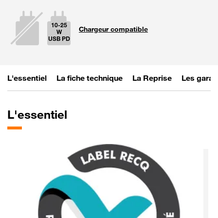
10-25
Chargeur compatible
W
USB PD
La puissan
L'essentiel
La fiche technique
La Reprise
Les garan
L'essentiel