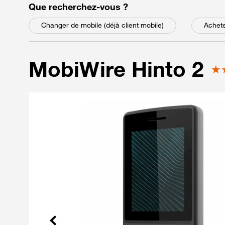
parmi les choix suivant
Que recherchez-vous
?
Changer de mobile (déjà client mobile)
Achete
MobiWire Hinto 2
Précédent