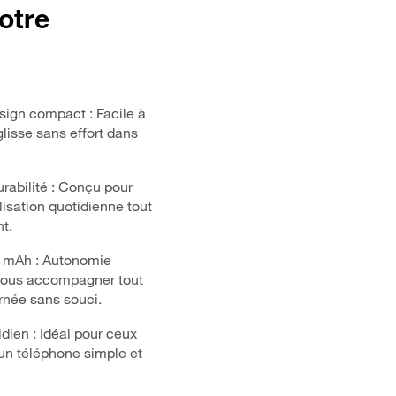
Votre
esign compact : Facile à
glisse sans effort dans
rabilité : Conçu pour
ilisation quotidienne tout
t.
0 mAh : Autonomie
vous accompagner tout
urnée sans souci.
idien : Idéal pour ceux
un téléphone simple et