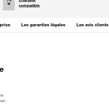
1-3
W
compatible
La puissance
prise
Les garanties légales
Les avis clients
de
ale
uer