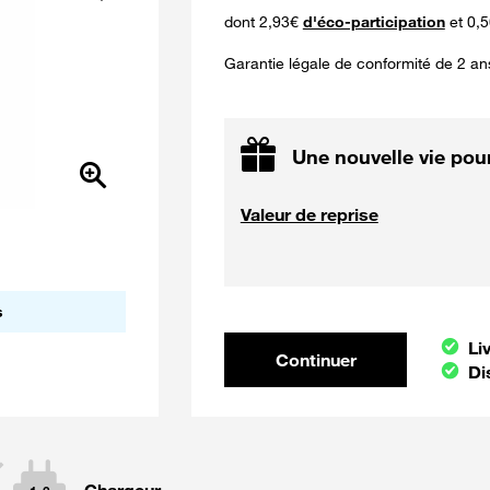
Suivant
dont 2,93€
d'éco-participation
et 0,5
Garantie légale de conformité de 2 an
Une nouvelle vie pour
Valeur de reprise
s
Continuer et poursui
Li
Continuer
Di
Chargeur