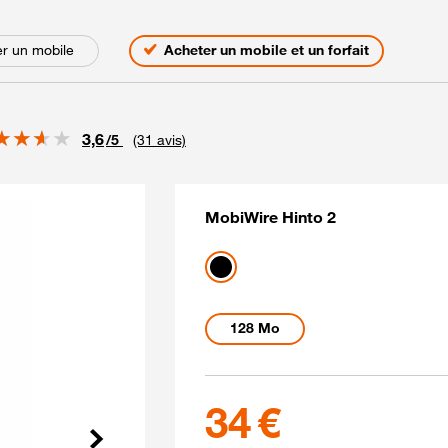
s
r un mobile
Acheter un mobile et un forfait
Note
3,6
/5
(31 avis)
MobiWire Hinto 2
Coloris disponibles
noir
Capacités disponibles
128 Mo
34 euros
34 €