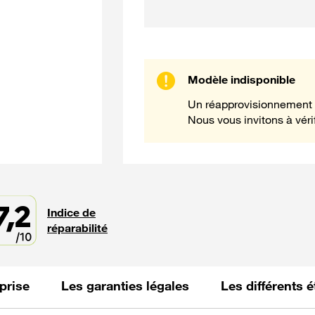
Modèle indisponible
Un réapprovisionnement 
Nous vous invitons à vérif
7,2
Indice de
réparabilité
prise
Les garanties légales
Les différents 