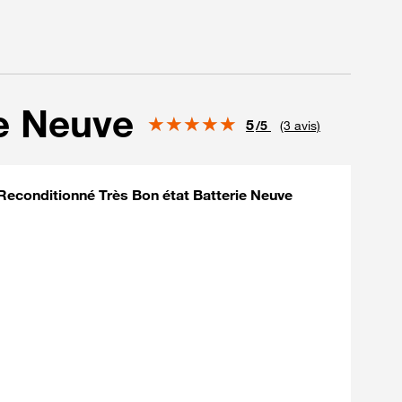
e Neuve
Note
5
/5
(3 avis)
Reconditionné Très Bon état Batterie Neuve
onné