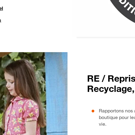
el
s
RE / Repris
Recyclage,
Rapportons nos 
boutique pour l
vie.