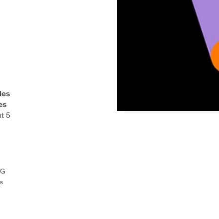
les
es
t 5
5G
s