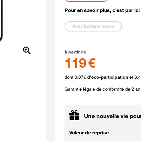
Suivant
Pour en savoir plus, c'est par ici
Etat de la batterie
Avec batterie neuve
119 euros
à partir de
119 €
dont 3,07€
d'éco-participation
et 8,4
Garantie légale de conformité de 2 an
Une nouvelle vie pour
Valeur de reprise