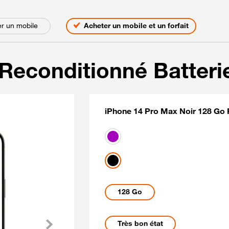
s
r un mobile
Acheter un mobile et un forfait
Reconditionné Batteri
iPhone 14 Pro Max Noir 128 Go 
Coloris disponibles
Violet
Noir
Capacités disponibles
128 Go
Etat du mobile Reconditi
Très bon état