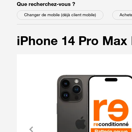
parmi les choix suivant
Que recherchez-vous
?
Changer de mobile (déjà client mobile)
Achete
iPhone 14 Pro Max 
Précédent