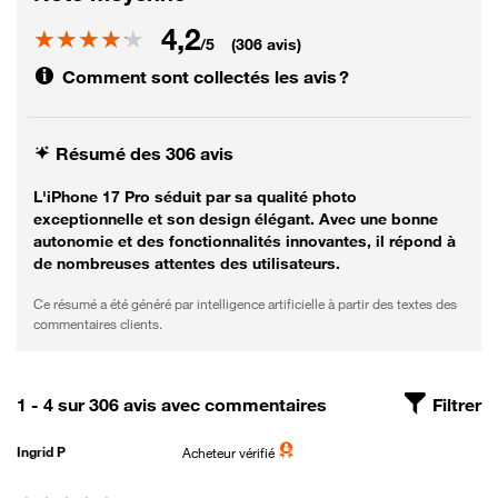
4,2
Note
/5
(306 avis)
Comment sont collectés les avis ?
Résumé des 306 avis
L'iPhone 17 Pro séduit par sa qualité photo
exceptionnelle et son design élégant. Avec une bonne
autonomie et des fonctionnalités innovantes, il répond à
de nombreuses attentes des utilisateurs.
Ce résumé a été généré par intelligence artificielle à partir des textes des
commentaires clients.
1 - 4 sur 306 avis avec commentaires
Filtrer
Ingrid P
Acheteur vérifié