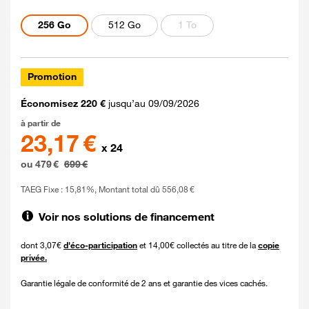
Capacités disponibles
256 Go
512 Go
1 To
Promotion
Économisez 220 €
jusqu’au 09/09/2026
479 euros au lieu de 699 euros
à partir de
23,17 €
x 24
ou 479 €
699 €
TAEG Fixe : 15,81%, Montant total dû 556,08 €
Voir nos solutions de financement
dont 3,07€
d'éco-participation
et 14,00€ collectés au titre de la
copie
privée.
Garantie légale de conformité de 2 ans et garantie des vices cachés.