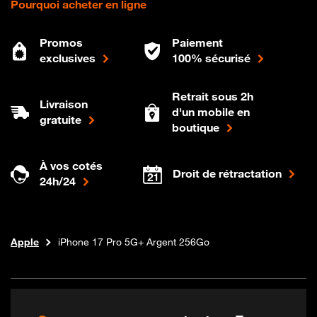
Pourquoi acheter en ligne
Promos
Paiement
exclusives
100% sécurisé
Retrait sous 2h
Livraison
d'un mobile en
gratuite
boutique
À vos cotés
Droit de rétractation
24h/24
Téléphones et forfaits
Boutique Orange
Apple
iPhone 17 Pro 5G+ Argent 256Go