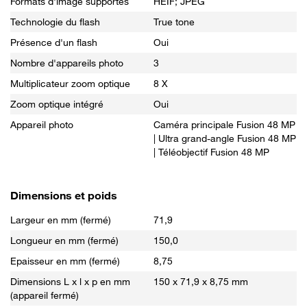
Formats d'image supportés
HEIF; JPEG
Technologie du flash
True tone
Présence d'un flash
Oui
Nombre d'appareils photo
3
Multiplicateur zoom optique
8 X
Zoom optique intégré
Oui
Appareil photo
Caméra principale Fusion 48 MP
| Ultra grand-angle Fusion 48 MP
| Téléobjectif Fusion 48 MP
Dimensions et poids
Largeur en mm (fermé)
71,9
Longueur en mm (fermé)
150,0
Epaisseur en mm (fermé)
8,75
Dimensions L x l x p en mm
150 x 71,9 x 8,75 mm
(appareil fermé)