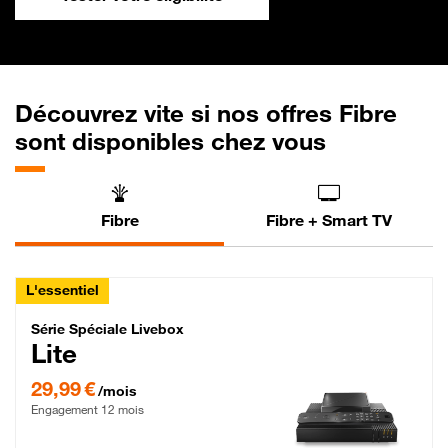
Découvrez vite si nos offres Fibre
sont disponibles chez vous
Fibre
Fibre + Smart TV
L'essentiel
Série Spéciale Livebox Lite Fibre
Série Spéciale Livebox
Lite
29,99 € par mois , Engagement 12 mois
29,99 €
/mois
Engagement 12 mois