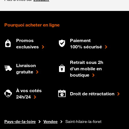
Pourquoi acheter en ligne
Promos
Paiement
exclusives
100% sécurisé
Retrait sous 2h
Livraison
d'un mobile en
gratuite
boutique
À vos cotés
Droit de rétractation
24h/24
Internet fibre
Boutique Orange
Pays-de-la-loire
Vendee
Saint-hilaire-la-foret