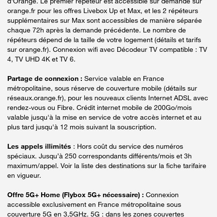
d'Orange. Le premier répéteur est accessible sur demande sur
orange.fr pour les offres Livebox Up et Max, et les 2 répéteurs
supplémentaires sur Max sont accessibles de manière séparée
chaque 72h après la demande précédente. Le nombre de
répéteurs dépend de la taille de votre logement (détails et tarifs
sur orange.fr). Connexion wifi avec Décodeur TV compatible : TV
4, TV UHD 4K et TV 6.
Partage de connexion :
Service valable en France
métropolitaine, sous réserve de couverture mobile (détails sur
réseaux.orange.fr), pour les nouveaux clients Internet ADSL avec
rendez-vous ou Fibre. Crédit internet mobile de 200Go/mois
valable jusqu'à la mise en service de votre accès internet et au
plus tard jusqu'à 12 mois suivant la souscription.
Les appels illimités
: Hors coût du service des numéros
spéciaux. Jusqu’à 250 correspondants différents/mois et 3h
maximum/appel. Voir la liste des destinations sur la fiche tarifaire
en vigueur.
Offre 5G+ Home (Flybox 5G+ nécessaire) :
Connexion
accessible exclusivement en France métropolitaine sous
couverture 5G en 3,5GHz. 5G : dans les zones couvertes