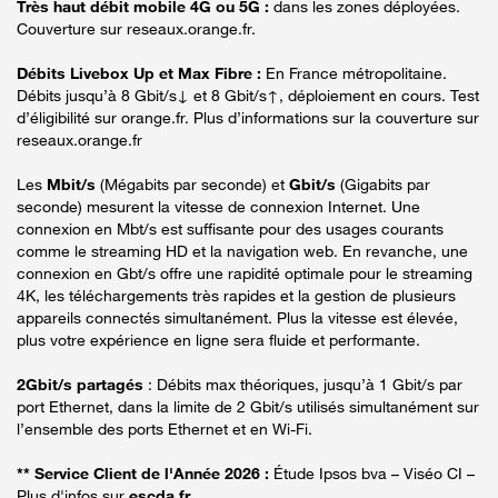
Très haut débit mobile 4G ou 5G :
dans les zones déployées.
Couverture sur reseaux.orange.fr.
Débits Livebox Up et Max Fibre :
En France métropolitaine.
Débits jusqu’à 8 Gbit/s↓ et 8 Gbit/s↑, déploiement en cours. Test
d’éligibilité sur orange.fr. Plus d’informations sur la couverture sur
reseaux.orange.fr
Les
Mbit/s
(Mégabits par seconde) et
Gbit/s
(Gigabits par
seconde) mesurent la vitesse de connexion Internet. Une
connexion en Mbt/s est suffisante pour des usages courants
comme le streaming HD et la navigation web. En revanche, une
connexion en Gbt/s offre une rapidité optimale pour le streaming
4K, les téléchargements très rapides et la gestion de plusieurs
appareils connectés simultanément. Plus la vitesse est élevée,
plus votre expérience en ligne sera fluide et performante.
2Gbit/s partagés
: Débits max théoriques, jusqu’à 1 Gbit/s par
port Ethernet, dans la limite de 2 Gbit/s utilisés simultanément sur
l’ensemble des ports Ethernet et en Wi-Fi.
** Service Client de l'Année 2026 :
Étude Ipsos bva – Viséo CI –
Plus d'infos sur
escda.fr