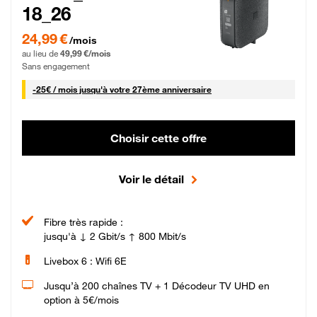
18_26
24,99 € par mois pendant 0 mois puis 49,99 € par mois, Sans engagement
24,99 €
/mois
au lieu de
49,99 €/mois
Sans engagement
25 € par mois
-
25€ / mois
jusqu'à votre 27ème anniversaire
Choisir cette offre
Voir le détail
Fibre très rapide :
jusqu'à ↓ 2 Gbit/s ↑ 800 Mbit/s
Livebox 6 : Wifi 6E
Jusqu’à 200 chaînes TV + 1 Décodeur TV UHD en
option à 5€/mois