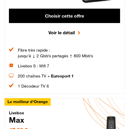
Choisir cette offre
Voir le détail
Fibre très rapide :
jusqu'à ↓ 2 Gbit/s partagés ↑ 800 Mbit/s
Livebox S : Wifi 7
200 chaînes TV +
Eurosport 1
1 Décodeur TV 6
Le meilleur d'Orange
Livebox Max Fibre
Livebox
Max
47,99 € par mois pendant 12 mois puis 57,99 € par mois, Engagement 12 moi