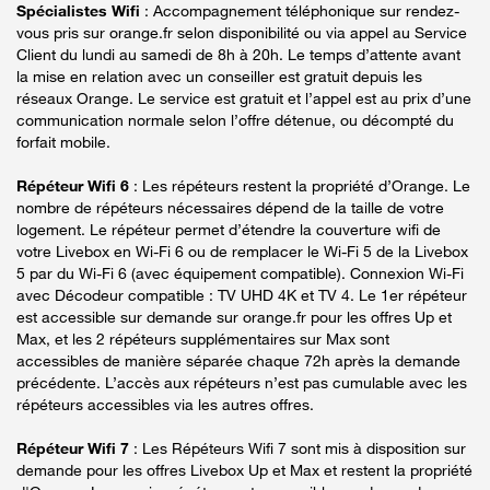
Spécialistes Wifi
: Accompagnement téléphonique sur rendez-
vous pris sur orange.fr selon disponibilité ou via appel au Service
Client du lundi au samedi de 8h à 20h. Le temps d’attente avant
la mise en relation avec un conseiller est gratuit depuis les
réseaux Orange. Le service est gratuit et l’appel est au prix d’une
communication normale selon l’offre détenue, ou décompté du
forfait mobile.
Répéteur Wifi 6
: Les répéteurs restent la propriété d’Orange. Le
nombre de répéteurs nécessaires dépend de la taille de votre
logement. Le répéteur permet d’étendre la couverture wifi de
votre Livebox en Wi-Fi 6 ou de remplacer le Wi-Fi 5 de la Livebox
5 par du Wi-Fi 6 (avec équipement compatible). Connexion Wi-Fi
avec Décodeur compatible : TV UHD 4K et TV 4. Le 1er répéteur
est accessible sur demande sur orange.fr pour les offres Up et
Max, et les 2 répéteurs supplémentaires sur Max sont
accessibles de manière séparée chaque 72h après la demande
précédente. L’accès aux répéteurs n’est pas cumulable avec les
répéteurs accessibles via les autres offres.
Répéteur Wifi 7
: Les Répéteurs Wifi 7 sont mis à disposition sur
demande pour les offres Livebox Up et Max et restent la propriété