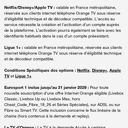
Netflix/Disney+/Apple TV :
valable en France métropolitaine,
réservée aux clients internet téléphone Orange TV sous réserve
d’éligibilité technique et de décodeur compatible. L'accès au
service nécessite la création et l'activation d'un compte auprès
de la plateforme. L’activation pourra également se faire avec les
identifiants habituels dans le cas d’un compte préexistant.
Ligue 1+ :
valable en France métropolitaine, réservée aux clients
internet téléphone Orange TV sous réserve d’éligibilité technique
et de décodeur compatible.
Conditions Spécifiques des options :
Netflix
,
Disney+
,
Apple
TV
et
Ligue 1+
Eurosport 1 inclus jusqu’au 31 janvier 2029 :
Pour toute
nouvelle souscription d’une offre Internet Orange éligible (Livebox
Classic, Livebox Up ou Livebox Max, hors
Cheat_Code_Fibre_18_26 et Séries Spéciales), sur ADSL ou sur
Fibre ou Smart TV. Cette inclusion concerne le flux linéaire de la
chaine (hors contenus à la demande et replay).
La TV d'Orange :
La TV à la demande Accès à certains