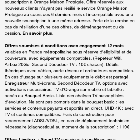
souscription à Orange Maison Protégée. Offre réservée aux
nouveaux clients n’ayant pas résilié le service Orange Maison
Protégée au cours des 6 derniers mois et incompatible avec une
nouvelle souscription à une même adresse. Perte de la remise en
cas de résiliation d’une des offres, de déménagement ou de
cession.
En savoir plus
.
Offres soumises à conditions avec engagement 12 mois
valables en France métropolitaine sous réserve d’éligibilité et de
couverture, avec équipements compatibles. (Répéteur Wifi,
Airbox 20Go, Second Décodeur TV : 10€ chacun). Débits
théoriques avec câbles, carte réseau et ordinateurs compatibles.
En cas d’usage sur plusieurs équipements le débit est partagé.
Enregistreur Multi-écrans, Second Décodeur TV, options avec
activations nécessaires. TV d’Orange sur mobile et tablette :
accès au Bouquet Basic. Liste des chaînes TV susceptibles
d’évolution. Ne sont pas compris dans le bouquet basic : les
services et contenus payants et sportifs en direct. UHD 4K : avec
TV et contenus compatibles. Frais de construction pour
raccordement ADSL/VDSL, en cas de déplacement technicien
nécessaire (diagnostiqué au moment de la souscription) : 119€.
Offres Livebox + Smart TV
soumises à conditions avec