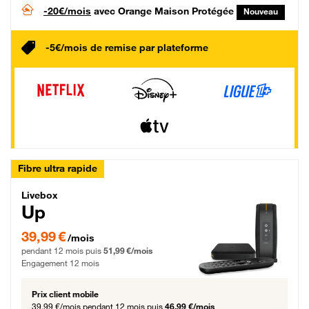
-20€/mois
avec Orange Maison Protégée
Nouveau
-5€/mois de remise par plateforme
Fibre ultra rapide
Livebox Up Fibre
Livebox
Up
39,99 € par mois pendant 12 mois puis 51,99 € par mois, Engagement 12 moi
39,99 €
/mois
pendant 12 mois puis
51,99 €/mois
Engagement 12 mois
Prix client mobile
39,99 €/mois
pendant 12 mois puis
46,99 €/mois