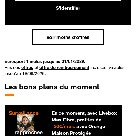
S'identifier
Voir moins d'offres
Eurosport 1 inclus jusqu'au 31/01/2029.
Prix des
offres
et
offre de remboursement
incluses, valables
jusqu’au 19/08/2026.
Les bons plans du moment
En ce moment, avec Livebox
Max Fibre, profitez de
20 € par mois
-
20€/mois
avec Orange
Maison Protégée