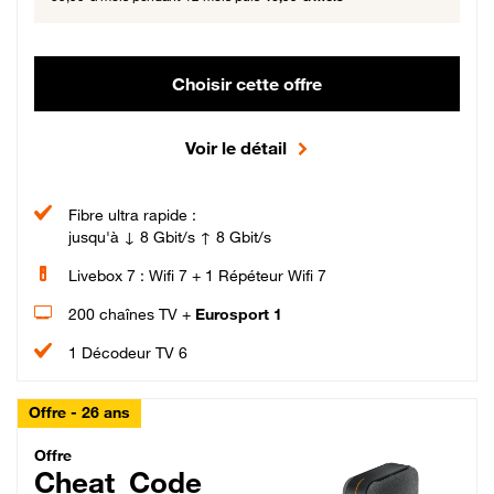
Choisir cette offre
Voir le détail
Fibre ultra rapide :
jusqu'à ↓ 8 Gbit/s ↑ 8 Gbit/s
Livebox 7 : Wifi 7 + 1 Répéteur Wifi 7
200 chaînes TV +
Eurosport 1
1 Décodeur TV 6
Offre - 26 ans
Cheat_Code Fibre_18_26
Offre
Cheat_Code