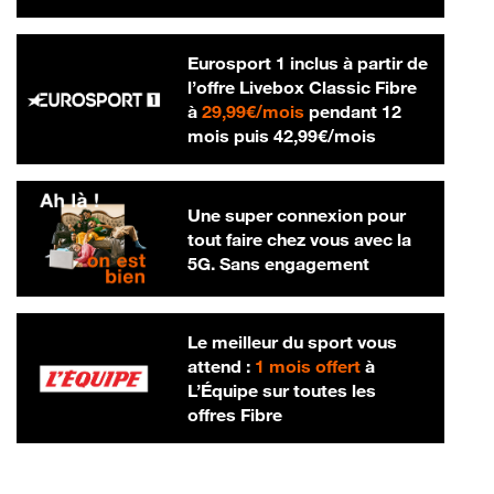
Eurosport 1 inclus à partir de
l’offre Livebox Classic Fibre
29,99 € par mois
à
29,99€/mois
pendant 12
42,99 € par m
mois puis
42,99€/mois
Une super connexion pour
tout faire chez vous avec la
5G. Sans engagement
Le meilleur du sport vous
attend :
1 mois offert
à
L’Équipe sur toutes les
offres Fibre