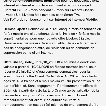
Offre de remboursement Bienvenue
pour les nouveaux clients
internet et internet + mobile souscrivant à partir d’orange.fr :
Fibre/ADSL :
-5€/mois pendant 12 mois sur Livebox Classic,
Livebox Up, Livebox Max (avec ou sans Smart TV).
Voir l'offre de remboursement sur
Internet
et
Internet+Mobile
.
Remise Open :
Remise de 3€ à 15€ chaque mois en fonction du
forfait mobile choisi ou détenu, dans la limite de 4 forfaits mobile
supplémentaires, pour une nouvelle offre Livebox éligible.
Réservé aux particuliers. Non cumulable. Perte de la remise en
cas de changement d'offre, de résiliation ou de demande de
suppression par le client internet.
Offre Cheat_Code_Fibre_18_26 :
Offre soumise à conditions,
valable à partir du 10/04/2025 en France métropolitaine, sous
réserve d’éligibilité et d’équipements compatibles, pour la
souscription à l’offre Cheat_Code_Fibre_18_26 par des clients
âgés de 18 à 26 ans et 6 mois maximum, sur présentation d’une
carte d’identité. Sans engagement. Remboursement différé de
25€/mois à partir de la 2e facture Orange après validation de la
demande et jusqu’aux 26 ans révolus du client. Un seul
remboursement par client. Non cumulable. Perte du
remboursement en cas de résiliation ou de changement d’offre.