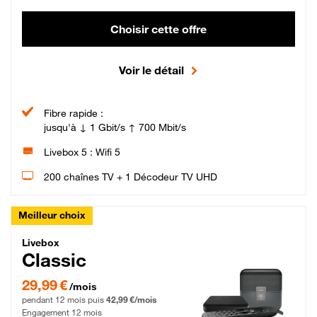
Choisir cette offre
Voir le détail
Fibre rapide :
jusqu'à ↓ 1 Gbit/s ↑ 700 Mbit/s
Livebox 5 : Wifi 5
200 chaînes TV + 1 Décodeur TV UHD
Meilleur choix
Livebox Classic Fibre
Livebox
Classic
29,99 € par mois pendant 12 mois puis 42,99 € par mois, Engagement 12 moi
29,99 €
/mois
pendant 12 mois puis
42,99 €/mois
Engagement 12 mois