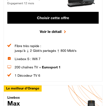
Engagement 12 mois
Choisir cette offre
Voir le détail
Fibre très rapide :
jusqu'à ↓ 2 Gbit/s partagés ↑ 800 Mbit/s
Livebox S : Wifi 7
200 chaînes TV +
Eurosport 1
1 Décodeur TV 6
Le meilleur d'Orange
Livebox Max Fibre
Livebox
Max