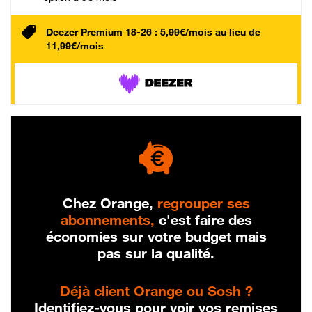
Deezer Premium 18-26 : 5,99€/mois au lieu de
11,99€/mois
Chez Orange,
regrouper ses
abonnements,
c'est faire des
économies sur votre budget mais
pas sur la qualité.
Déjà client Orange ou Sosh ?
Identifiez-vous pour voir vos remises