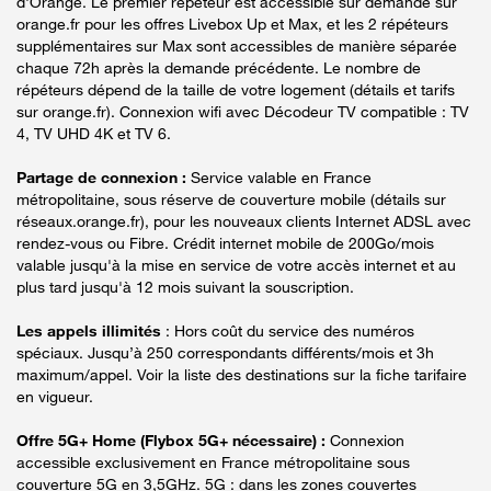
d'Orange. Le premier répéteur est accessible sur demande sur
orange.fr pour les offres Livebox Up et Max, et les 2 répéteurs
supplémentaires sur Max sont accessibles de manière séparée
chaque 72h après la demande précédente. Le nombre de
répéteurs dépend de la taille de votre logement (détails et tarifs
sur orange.fr). Connexion wifi avec Décodeur TV compatible : TV
4, TV UHD 4K et TV 6.
Partage de connexion :
Service valable en France
métropolitaine, sous réserve de couverture mobile (détails sur
réseaux.orange.fr), pour les nouveaux clients Internet ADSL avec
rendez-vous ou Fibre. Crédit internet mobile de 200Go/mois
valable jusqu'à la mise en service de votre accès internet et au
plus tard jusqu'à 12 mois suivant la souscription.
Les appels illimités
: Hors coût du service des numéros
spéciaux. Jusqu’à 250 correspondants différents/mois et 3h
maximum/appel. Voir la liste des destinations sur la fiche tarifaire
en vigueur.
Offre 5G+ Home (Flybox 5G+ nécessaire) :
Connexion
accessible exclusivement en France métropolitaine sous
couverture 5G en 3,5GHz. 5G : dans les zones couvertes