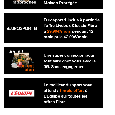
Maison Protégée
Eurosport 1 inclus à partir de
l’offre Livebox Classic Fibre
29,99 € par mois
à
29,99€/mois
pendant 12
42,99 € par m
mois puis
42,99€/mois
Une super connexion pour
tout faire chez vous avec la
5G. Sans engagement
Le meilleur du sport vous
attend :
1 mois offert
à
L’Équipe sur toutes les
offres Fibre