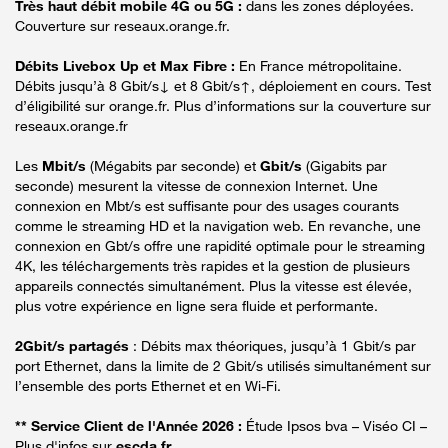
Très haut débit mobile 4G ou 5G :
dans les zones déployées.
Couverture sur reseaux.orange.fr.
Débits Livebox Up et Max Fibre :
En France métropolitaine.
Débits jusqu’à 8 Gbit/s↓ et 8 Gbit/s↑, déploiement en cours. Test
d’éligibilité sur orange.fr. Plus d’informations sur la couverture sur
reseaux.orange.fr
Les
Mbit/s
(Mégabits par seconde) et
Gbit/s
(Gigabits par
seconde) mesurent la vitesse de connexion Internet. Une
connexion en Mbt/s est suffisante pour des usages courants
comme le streaming HD et la navigation web. En revanche, une
connexion en Gbt/s offre une rapidité optimale pour le streaming
4K, les téléchargements très rapides et la gestion de plusieurs
appareils connectés simultanément. Plus la vitesse est élevée,
plus votre expérience en ligne sera fluide et performante.
2Gbit/s partagés
: Débits max théoriques, jusqu’à 1 Gbit/s par
port Ethernet, dans la limite de 2 Gbit/s utilisés simultanément sur
l’ensemble des ports Ethernet et en Wi-Fi.
** Service Client de l'Année 2026 :
Étude Ipsos bva – Viséo CI –
Plus d'infos sur
escda.fr