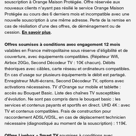
souscription à Orange Maison Protégée. Offre réservée aux
nouveaux clients n’ayant pas résilié le service Orange Maison
Protégée au cours des 6 derniers mois et incompatible avec une
nouvelle souscription à une même adresse. Perte de la remise en
cas de résiliation d’une des offres, de déménagement ou de
cession.
En savoir plus
.
Offres soumises à conditions avec engagement 12 mois
valables en France métropolitaine sous réserve d’éligibilité et de
couverture, avec équipements compatibles. (Répéteur Wifi,
Airbox 20Go, Second Décodeur TV : 10€ chacun). Débits
théoriques avec câbles, carte réseau et ordinateurs compatibles.
En cas d’usage sur plusieurs équipements le débit est partagé.
Enregistreur Multi-écrans, Second Décodeur TV, options avec
activations nécessaires. TV d’Orange sur mobile et tablette :
accès au Bouquet Basic. Liste des chaînes TV susceptibles
d’évolution. Ne sont pas compris dans le bouquet basic : les
services et contenus payants et sportifs en direct. UHD 4K : avec
TV et contenus compatibles. Frais de construction pour
raccordement ADSL/VDSL, en cas de déplacement technicien
nécessaire (diagnostiqué au moment de la souscription) : 119€.
Offres Livebox + Smart TV
soumises à conditions avec