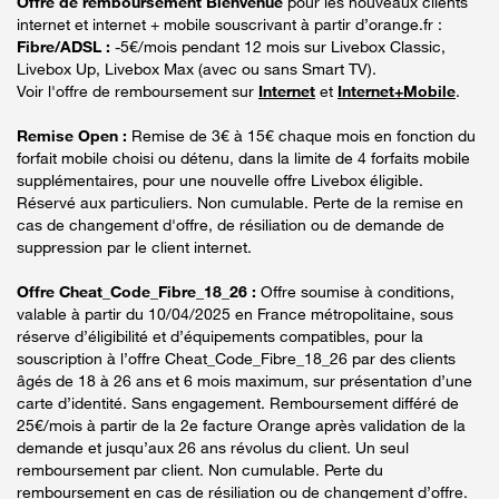
Offre de remboursement Bienvenue
pour les nouveaux clients
internet et internet + mobile souscrivant à partir d’orange.fr :
Fibre/ADSL :
-5€/mois pendant 12 mois sur Livebox Classic,
Livebox Up, Livebox Max (avec ou sans Smart TV).
Voir l'offre de remboursement sur
Internet
et
Internet+Mobile
.
Remise Open :
Remise de 3€ à 15€ chaque mois en fonction du
forfait mobile choisi ou détenu, dans la limite de 4 forfaits mobile
supplémentaires, pour une nouvelle offre Livebox éligible.
Réservé aux particuliers. Non cumulable. Perte de la remise en
cas de changement d'offre, de résiliation ou de demande de
suppression par le client internet.
Offre Cheat_Code_Fibre_18_26 :
Offre soumise à conditions,
valable à partir du 10/04/2025 en France métropolitaine, sous
réserve d’éligibilité et d’équipements compatibles, pour la
souscription à l’offre Cheat_Code_Fibre_18_26 par des clients
âgés de 18 à 26 ans et 6 mois maximum, sur présentation d’une
carte d’identité. Sans engagement. Remboursement différé de
25€/mois à partir de la 2e facture Orange après validation de la
demande et jusqu’aux 26 ans révolus du client. Un seul
remboursement par client. Non cumulable. Perte du
remboursement en cas de résiliation ou de changement d’offre.