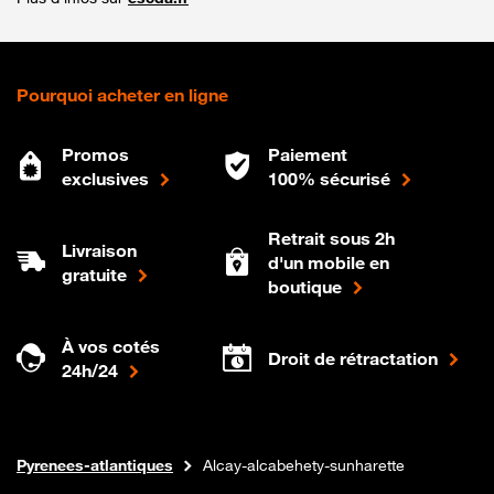
Pourquoi acheter en ligne
Promos
Paiement
exclusives
100% sécurisé
Retrait sous 2h
Livraison
d'un mobile en
gratuite
boutique
À vos cotés
Droit de rétractation
24h/24
Internet fibre
Boutique Orange
Nouvelle-aquitaine
Pyrenees-atlantiques
Alcay-alcabehety-sunharette