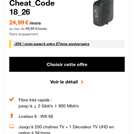
Cheat_Code
18_26
24,99 € par mois pendant 0 mois puis 49,99 € par mois, Sans engagement
24,99 €
/mois
au lieu de
49,99 €/mois
Sans engagement
25 € par mois
-
25€ / mois
jusqu'à votre 27ème anniversaire
Choisir cette offre
Voir le détail
Fibre très rapide :
jusqu'à ↓ 2 Gbit/s ↑ 800 Mbit/s
Livebox 6 : Wifi 6E
Jusqu’à 200 chaînes TV + 1 Décodeur TV UHD en
option à 5€/mois