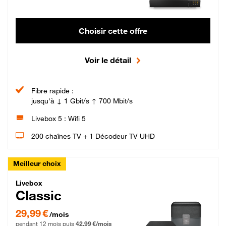
Choisir cette offre
Voir le détail
Fibre rapide :
jusqu'à ↓ 1 Gbit/s ↑ 700 Mbit/s
Livebox 5 : Wifi 5
200 chaînes TV + 1 Décodeur TV UHD
Meilleur choix
Livebox Classic Fibre
Livebox
Classic
29,99 € par mois pendant 12 mois puis 42,99 € par mois, Engagement 12 moi
29,99 €
/mois
pendant 12 mois puis
42,99 €/mois