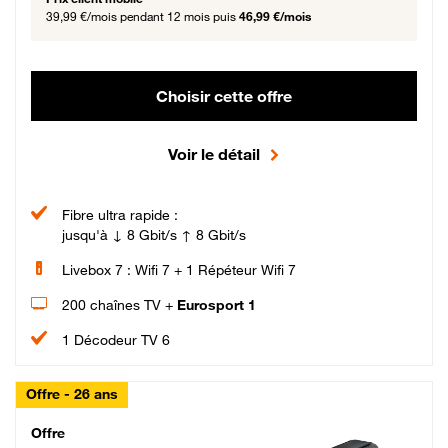
39,99 €/mois
pendant 12 mois puis
46,99 €/mois
Choisir cette offre
Voir le détail
Fibre ultra rapide :
jusqu'à ↓ 8 Gbit/s ↑ 8 Gbit/s
Livebox 7 : Wifi 7 + 1 Répéteur Wifi 7
200 chaînes TV +
Eurosport 1
1 Décodeur TV 6
Offre - 26 ans
Cheat_Code Fibre_18_26
Offre