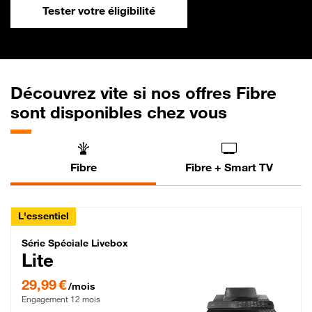
Tester votre éligibilité
Découvrez vite si nos offres Fibre
sont disponibles chez vous
Fibre
Fibre + Smart TV
L'essentiel
Série Spéciale Livebox Lite Fibre
Série Spéciale Livebox
Lite
29,99 € par mois , Engagement 12 mois
29,99 €
/mois
Engagement 12 mois