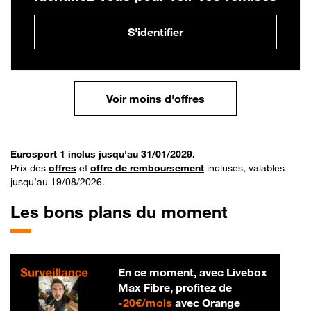
S'identifier
Voir moins d'offres
Eurosport 1 inclus jusqu'au 31/01/2029.
Prix des
offres
et
offre de remboursement
incluses, valables
jusqu’au 19/08/2026.
Les bons plans du moment
En ce moment, avec Livebox
Max Fibre, profitez de
20 € par mois
-
20€/mois
avec Orange