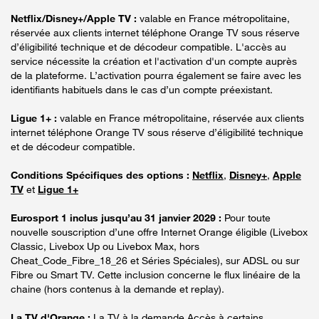
Netflix/Disney+/Apple TV :
valable en France métropolitaine,
réservée aux clients internet téléphone Orange TV sous réserve
d’éligibilité technique et de décodeur compatible. L'accès au
service nécessite la création et l'activation d'un compte auprès
de la plateforme. L’activation pourra également se faire avec les
identifiants habituels dans le cas d’un compte préexistant.
Ligue 1+ :
valable en France métropolitaine, réservée aux clients
internet téléphone Orange TV sous réserve d’éligibilité technique
et de décodeur compatible.
Conditions Spécifiques des options :
Netflix
,
Disney+
,
Apple
TV
et
Ligue 1+
Eurosport 1 inclus jusqu’au 31 janvier 2029 :
Pour toute
nouvelle souscription d’une offre Internet Orange éligible (Livebox
Classic, Livebox Up ou Livebox Max, hors
Cheat_Code_Fibre_18_26 et Séries Spéciales), sur ADSL ou sur
Fibre ou Smart TV. Cette inclusion concerne le flux linéaire de la
chaine (hors contenus à la demande et replay).
La TV d'Orange :
La TV à la demande Accès à certains