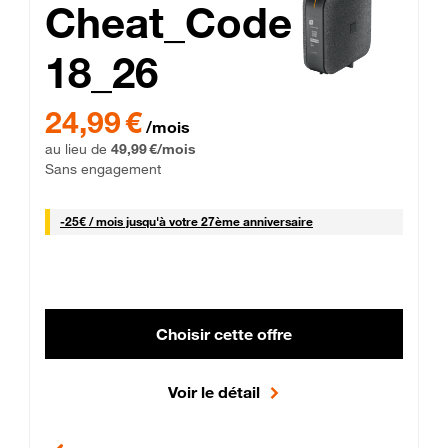
Cheat_Code
18_26
 Engagement 12 mois
24,99 € par mois pendant 0 mois puis 49,99 € par mois, Sans 
24,99 €
/mois
au lieu de
49,99 €/mois
Sans engagement
25 € par mois
-
25€ / mois
jusqu'à votre 27ème anniversaire
Choisir cette offre
Voir le détail