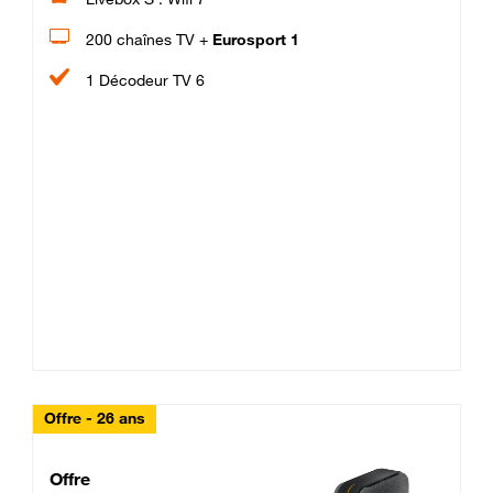
200 chaînes TV +
Eurosport 1
1 Décodeur TV 6
Offre - 26 ans
Cheat_Code Fibre_18_26
Offre