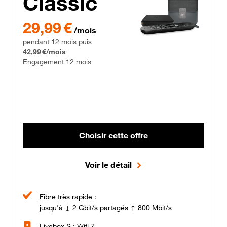
Classic
29,99 € par mois pendant 12 mois puis 42,99 € par mois, Enga
29,99 €
/mois
pendant 12 mois puis
42,99 €/mois
Engagement 12 mois
Choisir cette offre
Voir le détail
Fibre très rapide :
jusqu'à ↓ 2 Gbit/s partagés ↑ 800 Mbit/s
Livebox S : Wifi 7