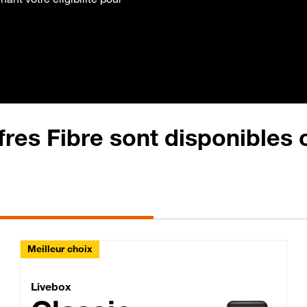
fres Fibre sont disponibles
Meilleur choix
Lite Fibre
Livebox Classic Fibre
Livebox