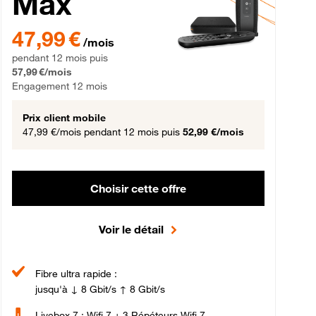
Max
gement 12 mois
47,99 € par mois pendant 12 mois puis 57,99 € par mois, Engageme
47,99 €
/mois
pendant 12 mois puis
57,99 €/mois
Engagement 12 mois
Prix client mobile
47,99 €/mois
pendant 12 mois puis
52,99 €/mois
Choisir cette offre
Voir le détail
Fibre ultra rapide :
jusqu'à ↓ 8 Gbit/s ↑ 8 Gbit/s
Livebox 7 : Wifi 7 + 3 Répéteurs Wifi 7