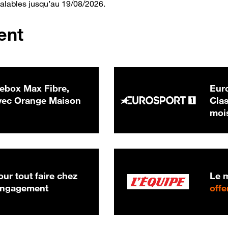
valables jusqu’au 19/08/2026.
ent
ebox Max Fibre,
Euro
 € par mois
ec Orange Maison
Clas
moi
ur tout faire chez
Le m
 engagement
offe