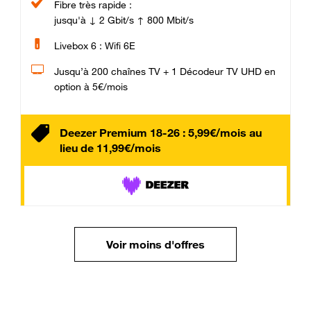
Fibre très rapide :
jusqu'à ↓ 2 Gbit/s ↑ 800 Mbit/s
Livebox 6 : Wifi 6E
Jusqu’à 200 chaînes TV + 1 Décodeur TV UHD en
option à 5€/mois
Deezer Premium 18-26 : 5,99€/mois au
lieu de 11,99€/mois
Voir moins d'offres