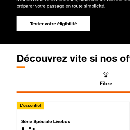
préparer votre passage en toute simplicité.
Tester votre éligibilité
Découvrez vite si nos of
Fibre
L'essentiel
Série Spéciale Livebox 
Série Spéciale Livebox