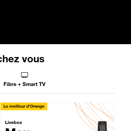
 chez vous
Fibre + Smart TV
Le meilleur d'Orange
Livebox Max Fibre
Livebox