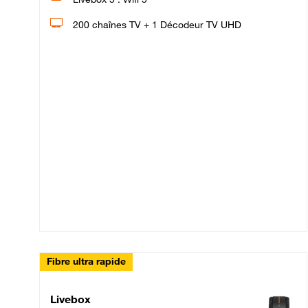
200 chaînes TV + 1 Décodeur TV UHD
Fibre ultra rapide
Livebox Up Fibre
Livebox