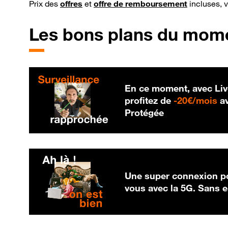
Prix des
offres
et
offre de remboursement
incluses, 
Les bons plans du mom
En ce moment, avec Liv
20
profitez de
-
20€/mois
av
Protégée
Une super connexion po
vous avec la 5G. Sans