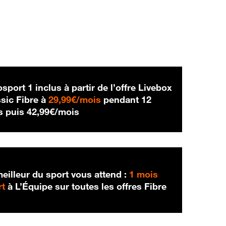
sport 1 inclus à partir de l’offre Livebox
29,99 € par mois
sic Fibre à
29,99€/mois
pendant 12
42,99 € par mois
s puis
42,99€/mois
eilleur du sport vous attend :
1 mois
rt
à L’Équipe sur toutes les offres Fibre