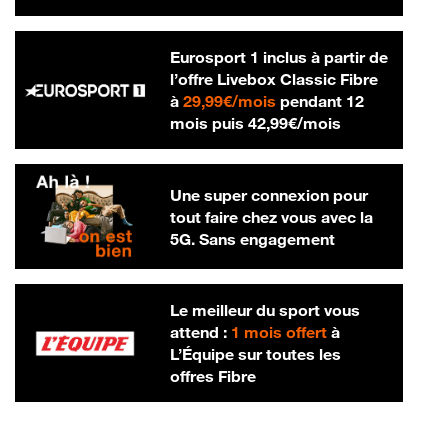
Eurosport 1 inclus à partir de
l’offre Livebox Classic Fibre
29,99 € par mois
à
29,99€/mois
pendant 12
42,99 € par m
mois puis
42,99€/mois
Une super connexion pour
tout faire chez vous avec la
5G. Sans engagement
Le meilleur du sport vous
attend :
1 mois offert
à
L’Équipe sur toutes les
offres Fibre