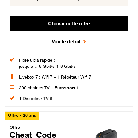
Choisir cette offre
Voir le détail
Fibre ultra rapide :
jusqu'à ↓ 8 Gbit/s ↑ 8 Gbit/s
Livebox 7 : Wifi 7 + 1 Répéteur Wifi 7
200 chaînes TV +
Eurosport 1
1 Décodeur TV 6
Offre - 26 ans
Cheat_Code Fibre_18_26
Offre
Cheat_Code