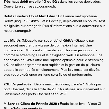
Très haut débit mobile 4G ou 5G :
dans les zones déployées.
Couverture sur reseaux.orange.fr.
Débits Livebox Up et Max Fibre :
En France métropolitaine.
Débits jusqu’à 8 Gbit/s↓ et 8 Gbit/s↑, déploiement en cours. Test
d’éligibilité sur orange.fr. Plus d’informations sur la couverture sur
reseaux.orange.fr
Les
Mbit/s
(Mégabits par seconde) et
Gbit/s
(Gigabits par
seconde) mesurent la vitesse de connexion Internet. Une
connexion en Mbt/s est suffisante pour des usages courants
comme le streaming HD et la navigation web. En revanche, une
connexion en Gbt/s offre une rapidité optimale pour le streaming
4K, les téléchargements très rapides et la gestion de plusieurs
appareils connectés simultanément. Plus la vitesse est élevée,
plus votre expérience en ligne sera fluide et performante.
2Gbit/s partagés
: Débits max théoriques, jusqu’à 1 Gbit/s par
port Ethernet, dans la limite de 2 Gbit/s utilisés simultanément sur
l’ensemble des ports Ethernet et en Wi-Fi.
** Service Client de l'Année 2026 :
Étude Ipsos bva – Viséo CI –
Plus d'infos sur
escda.fr