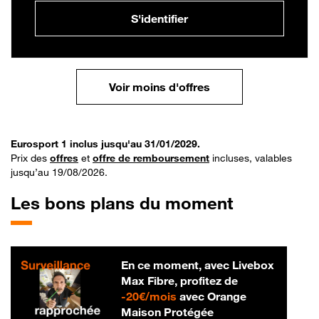
S'identifier
Voir moins d'offres
Eurosport 1 inclus jusqu'au 31/01/2029.
Prix des
offres
et
offre de remboursement
incluses, valables
jusqu’au 19/08/2026.
Les bons plans du moment
En ce moment, avec Livebox
Max Fibre, profitez de
20 € par mois
-
20€/mois
avec Orange
Maison Protégée