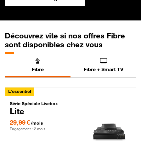
Découvrez vite si nos offres Fibre
sont disponibles chez vous
Fibre
Fibre + Smart TV
L'essentiel
Série Spéciale Livebox Lite Fibre
Série Spéciale Livebox
Lite
29,99 € par mois , Engagement 12 mois
29,99 €
/mois
Engagement 12 mois