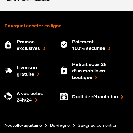
Pourquoi acheter en ligne
Promos
Paiement
exclusives
100% sécurisé
Retrait sous 2h
Livraison
d'un mobile en
gratuite
boutique
À vos cotés
Droit de rétractation
24h/24
Internet fibre
Boutique Orange
Nouvelle-aquitaine
Dordogne
Savignac-de-nontron