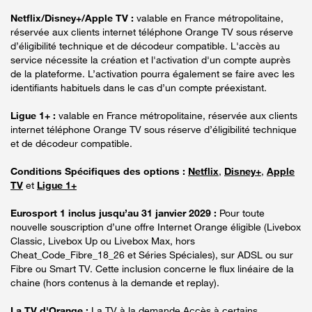
Netflix/Disney+/Apple TV :
valable en France métropolitaine,
réservée aux clients internet téléphone Orange TV sous réserve
d’éligibilité technique et de décodeur compatible. L'accès au
service nécessite la création et l'activation d'un compte auprès
de la plateforme. L’activation pourra également se faire avec les
identifiants habituels dans le cas d’un compte préexistant.
Ligue 1+ :
valable en France métropolitaine, réservée aux clients
internet téléphone Orange TV sous réserve d’éligibilité technique
et de décodeur compatible.
Conditions Spécifiques des options :
Netflix
,
Disney+
,
Apple
TV
et
Ligue 1+
Eurosport 1 inclus jusqu’au 31 janvier 2029 :
Pour toute
nouvelle souscription d’une offre Internet Orange éligible (Livebox
Classic, Livebox Up ou Livebox Max, hors
Cheat_Code_Fibre_18_26 et Séries Spéciales), sur ADSL ou sur
Fibre ou Smart TV. Cette inclusion concerne le flux linéaire de la
chaine (hors contenus à la demande et replay).
La TV d'Orange :
La TV à la demande Accès à certains