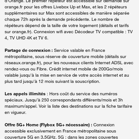
d'Orange. Le premier répéteur est accessible sur demande sur
orange.fr pour les offres Livebox Up et Max, et les 2 répéteurs
supplémentaires sur Max sont accessibles de manière séparée
chaque 72h après la demande précédente. Le nombre de
répéteurs dépend de la taille de votre logement (détails et tarifs
sur orange.fr). Connexion wifi avec Décodeur TV compatible : TV
4, TV UHD 4K et TV 6.
Partage de connexion :
Service valable en France
métropolitaine, sous réserve de couverture mobile (détails sur
réseaux.orange.fr), pour les nouveaux clients Internet ADSL avec
rendez-vous ou Fibre. Crédit internet mobile de 200Go/mois
valable jusqu'à la mise en service de votre accès internet et au
plus tard jusqu'à 12 mois suivant la souscription.
Les appels illimités
: Hors coût du service des numéros
spéciaux. Jusqu’à 250 correspondants différents/mois et 3h
maximum/appel. Voir la liste des destinations sur la fiche tarifaire
en vigueur.
Offre 5G+ Home (Flybox 5G+ nécessaire) :
Connexion
accessible exclusivement en France métropolitaine sous
couverture 5G en 3,5GHz. 5G : dans les zones couvertes