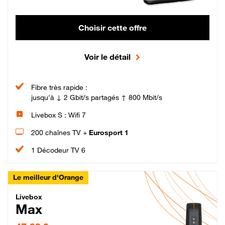
Choisir cette offre
Voir le détail
Fibre très rapide :
jusqu'à ↓ 2 Gbit/s partagés ↑ 800 Mbit/s
Livebox S : Wifi 7
200 chaînes TV +
Eurosport 1
1 Décodeur TV 6
Le meilleur d'Orange
Livebox Max Fibre
Livebox
Max
47,99 € par mois pendant 12 mois puis 57,99 € par mois, Engagement 12 moi