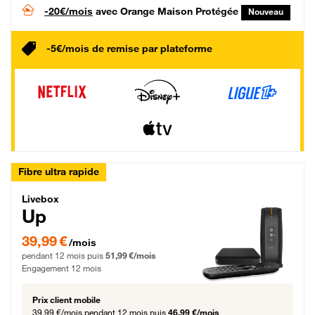
-20€/mois
avec Orange Maison Protégée
Nouveau
-5€/mois de remise par plateforme
Fibre ultra rapide
Livebox Up Fibre
Livebox
Up
39,99 € par mois pendant 12 mois puis 51,99 € par mois, Engagement 12 moi
39,99 €
/mois
pendant 12 mois puis
51,99 €/mois
Engagement 12 mois
Prix client mobile
39,99 €/mois
pendant 12 mois puis
46,99 €/mois