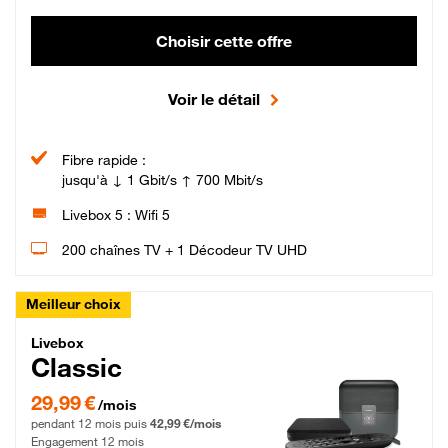
Choisir cette offre
Voir le détail
Fibre rapide :
jusqu'à ↓ 1 Gbit/s ↑ 700 Mbit/s
Livebox 5 : Wifi 5
200 chaînes TV + 1 Décodeur TV UHD
Meilleur choix
Livebox Classic Fibre
Livebox
Classic
29,99 € par mois pendant 12 mois puis 42,99 € par mois, Engagement 12 moi
29,99 €
/mois
pendant 12 mois puis
42,99 €/mois
Engagement 12 mois