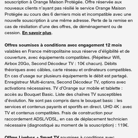
souscription à Orange Maison Protégée. Offre réservée aux
nouveaux clients n’ayant pas résilié le service Orange Maison
Protégée au cours des 6 derniers mois et incompatible avec une
nouvelle souscription à une même adresse. Perte de la remise en
cas de résiliation d’une des offres, de déménagement ou de
cession.
En savoir plus
.
Offres soumises à conditions avec engagement 12 mois
valables en France métropolitaine sous réserve d’éligibilité et de
couverture, avec équipements compatibles. (Répéteur Wifi,
Airbox 20Go, Second Décodeur TV : 10€ chacun). Débits
théoriques avec câbles, carte réseau et ordinateurs compatibles.
En cas d’usage sur plusieurs équipements le débit est partagé.
Enregistreur Multi-écrans, Second Décodeur TV, options avec
activations nécessaires. TV d’Orange sur mobile et tablette :
accès au Bouquet Basic. Liste des chaînes TV susceptibles
d’évolution. Ne sont pas compris dans le bouquet basic : les
services et contenus payants et sportifs en direct. UHD 4K : avec
TV et contenus compatibles. Frais de construction pour
raccordement ADSL/VDSL, en cas de déplacement technicien
nécessaire (diagnostiqué au moment de la souscription) : 119€.
Offres Livebox + Smart TV
soumises à conditions avec