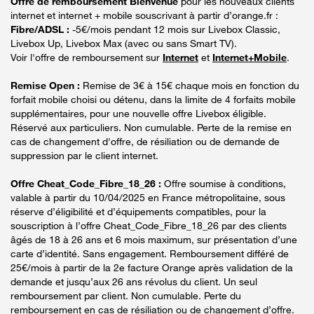
Offre de remboursement Bienvenue
pour les nouveaux clients
internet et internet + mobile souscrivant à partir d’orange.fr :
Fibre/ADSL :
-5€/mois pendant 12 mois sur Livebox Classic,
Livebox Up, Livebox Max (avec ou sans Smart TV).
Voir l'offre de remboursement sur
Internet
et
Internet+Mobile
.
Remise Open :
Remise de 3€ à 15€ chaque mois en fonction du
forfait mobile choisi ou détenu, dans la limite de 4 forfaits mobile
supplémentaires, pour une nouvelle offre Livebox éligible.
Réservé aux particuliers. Non cumulable. Perte de la remise en
cas de changement d'offre, de résiliation ou de demande de
suppression par le client internet.
Offre Cheat_Code_Fibre_18_26 :
Offre soumise à conditions,
valable à partir du 10/04/2025 en France métropolitaine, sous
réserve d’éligibilité et d’équipements compatibles, pour la
souscription à l’offre Cheat_Code_Fibre_18_26 par des clients
âgés de 18 à 26 ans et 6 mois maximum, sur présentation d’une
carte d’identité. Sans engagement. Remboursement différé de
25€/mois à partir de la 2e facture Orange après validation de la
demande et jusqu’aux 26 ans révolus du client. Un seul
remboursement par client. Non cumulable. Perte du
remboursement en cas de résiliation ou de changement d’offre.