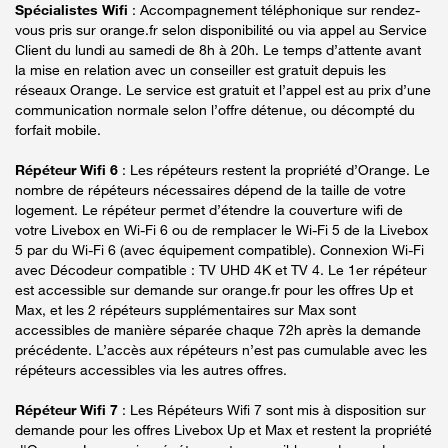
Spécialistes Wifi
: Accompagnement téléphonique sur rendez-
vous pris sur orange.fr selon disponibilité ou via appel au Service
Client du lundi au samedi de 8h à 20h. Le temps d’attente avant
la mise en relation avec un conseiller est gratuit depuis les
réseaux Orange. Le service est gratuit et l’appel est au prix d’une
communication normale selon l’offre détenue, ou décompté du
forfait mobile.
Répéteur Wifi 6
: Les répéteurs restent la propriété d’Orange. Le
nombre de répéteurs nécessaires dépend de la taille de votre
logement. Le répéteur permet d’étendre la couverture wifi de
votre Livebox en Wi-Fi 6 ou de remplacer le Wi-Fi 5 de la Livebox
5 par du Wi-Fi 6 (avec équipement compatible). Connexion Wi-Fi
avec Décodeur compatible : TV UHD 4K et TV 4. Le 1er répéteur
est accessible sur demande sur orange.fr pour les offres Up et
Max, et les 2 répéteurs supplémentaires sur Max sont
accessibles de manière séparée chaque 72h après la demande
précédente. L’accès aux répéteurs n’est pas cumulable avec les
répéteurs accessibles via les autres offres.
Répéteur Wifi 7
: Les Répéteurs Wifi 7 sont mis à disposition sur
demande pour les offres Livebox Up et Max et restent la propriété