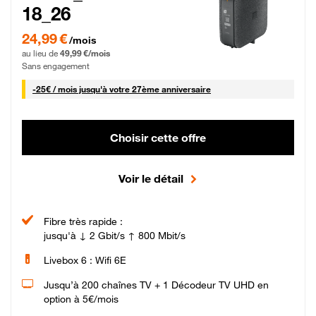
18_26
24,99 € par mois pendant 0 mois puis 49,99 € par mois, Sans engagement
24,99 €
/mois
au lieu de
49,99 €/mois
Sans engagement
25 € par mois
-
25€ / mois
jusqu'à votre 27ème anniversaire
Choisir cette offre
Voir le détail
Fibre très rapide :
jusqu'à ↓ 2 Gbit/s ↑ 800 Mbit/s
Livebox 6 : Wifi 6E
Jusqu’à 200 chaînes TV + 1 Décodeur TV UHD en
option à 5€/mois