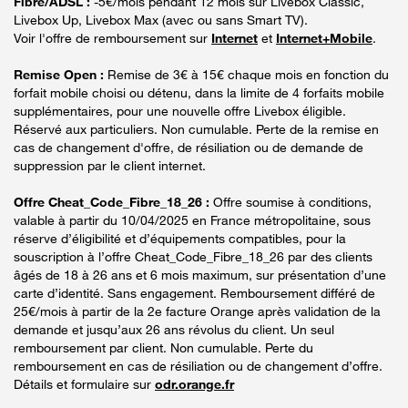
Fibre/ADSL :
-5€/mois pendant 12 mois sur Livebox Classic,
Livebox Up, Livebox Max (avec ou sans Smart TV).
Voir l'offre de remboursement sur
Internet
et
Internet+Mobile
.
Remise Open :
Remise de 3€ à 15€ chaque mois en fonction du
forfait mobile choisi ou détenu, dans la limite de 4 forfaits mobile
supplémentaires, pour une nouvelle offre Livebox éligible.
Réservé aux particuliers. Non cumulable. Perte de la remise en
cas de changement d'offre, de résiliation ou de demande de
suppression par le client internet.
Offre Cheat_Code_Fibre_18_26 :
Offre soumise à conditions,
valable à partir du 10/04/2025 en France métropolitaine, sous
réserve d’éligibilité et d’équipements compatibles, pour la
souscription à l’offre Cheat_Code_Fibre_18_26 par des clients
âgés de 18 à 26 ans et 6 mois maximum, sur présentation d’une
carte d’identité. Sans engagement. Remboursement différé de
25€/mois à partir de la 2e facture Orange après validation de la
demande et jusqu’aux 26 ans révolus du client. Un seul
remboursement par client. Non cumulable. Perte du
remboursement en cas de résiliation ou de changement d’offre.
Détails et formulaire sur
odr.orange.fr