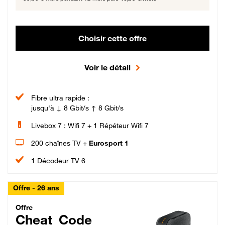
Choisir cette offre
Voir le détail
Fibre ultra rapide :
jusqu'à ↓ 8 Gbit/s ↑ 8 Gbit/s
Livebox 7 : Wifi 7 + 1 Répéteur Wifi 7
200 chaînes TV +
Eurosport 1
1 Décodeur TV 6
Offre - 26 ans
Cheat_Code Fibre_18_26
Offre
Cheat_Code