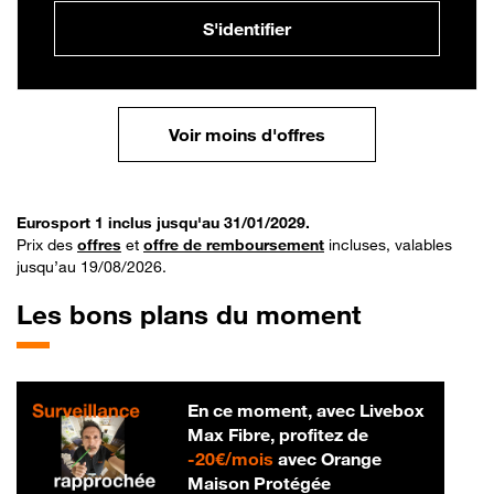
S'identifier
Voir moins d'offres
Eurosport 1 inclus jusqu'au 31/01/2029.
Prix des
offres
et
offre de remboursement
incluses, valables
jusqu’au 19/08/2026.
Les bons plans du moment
En ce moment, avec Livebox
Max Fibre, profitez de
20 € par mois
-
20€/mois
avec Orange
Maison Protégée