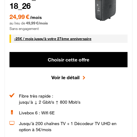
18_26
24,99 € par mois pendant 0 mois puis 49,99 € par mois, Sans engagement
24,99 €
/mois
au lieu de
49,99 €/mois
Sans engagement
25 € par mois
-
25€ / mois
jusqu'à votre 27ème anniversaire
Choisir cette offre
Voir le détail
Fibre très rapide :
jusqu'à ↓ 2 Gbit/s ↑ 800 Mbit/s
Livebox 6 : Wifi 6E
Jusqu’à 200 chaînes TV + 1 Décodeur TV UHD en
option à 5€/mois