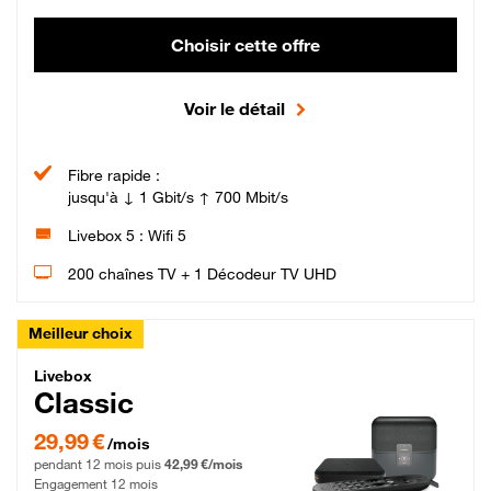
Choisir cette offre
Voir le détail
Fibre rapide :
jusqu'à ↓ 1 Gbit/s ↑ 700 Mbit/s
Livebox 5 : Wifi 5
200 chaînes TV + 1 Décodeur TV UHD
Meilleur choix
Livebox Classic Fibre
Livebox
Classic
29,99 € par mois pendant 12 mois puis 42,99 € par mois, Engagement 12 moi
29,99 €
/mois
pendant 12 mois puis
42,99 €/mois
Engagement 12 mois