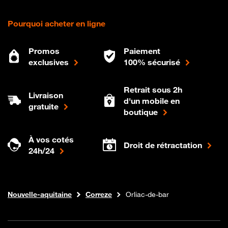
Pourquoi acheter en ligne
Promos
Paiement
exclusives
100% sécurisé
Retrait sous 2h
Livraison
d'un mobile en
gratuite
boutique
À vos cotés
Droit de rétractation
24h/24
Internet fibre
Boutique Orange
Nouvelle-aquitaine
Correze
Orliac-de-bar