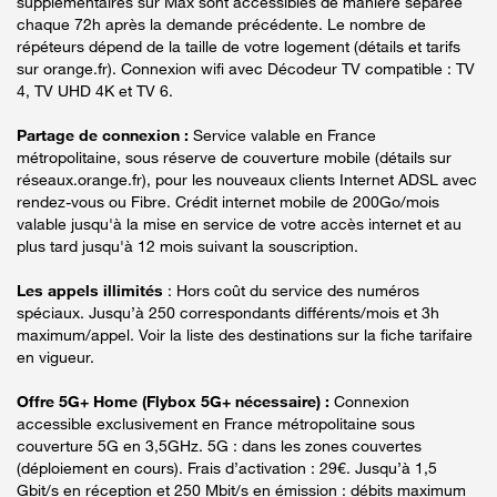
supplémentaires sur Max sont accessibles de manière séparée
chaque 72h après la demande précédente. Le nombre de
répéteurs dépend de la taille de votre logement (détails et tarifs
sur orange.fr). Connexion wifi avec Décodeur TV compatible : TV
4, TV UHD 4K et TV 6.
Partage de connexion :
Service valable en France
métropolitaine, sous réserve de couverture mobile (détails sur
réseaux.orange.fr), pour les nouveaux clients Internet ADSL avec
rendez-vous ou Fibre. Crédit internet mobile de 200Go/mois
valable jusqu'à la mise en service de votre accès internet et au
plus tard jusqu'à 12 mois suivant la souscription.
Les appels illimités
: Hors coût du service des numéros
spéciaux. Jusqu’à 250 correspondants différents/mois et 3h
maximum/appel. Voir la liste des destinations sur la fiche tarifaire
en vigueur.
Offre 5G+ Home (Flybox 5G+ nécessaire) :
Connexion
accessible exclusivement en France métropolitaine sous
couverture 5G en 3,5GHz. 5G : dans les zones couvertes
(déploiement en cours). Frais d’activation : 29€. Jusqu’à 1,5
Gbit/s en réception et 250 Mbit/s en émission : débits maximum