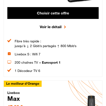
Choisir cette offre
Voir le détail
Fibre très rapide :
jusqu'à ↓ 2 Gbit/s partagés ↑ 800 Mbit/s
Livebox S : Wifi 7
200 chaînes TV +
Eurosport 1
1 Décodeur TV 6
Le meilleur d'Orange
Livebox Max Fibre
Livebox
Max
47,99 € par mois pendant 12 mois puis 57,99 € par mois, Engagement 12 moi