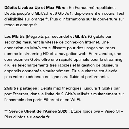
Débits Livebox Up et Max Fibre :
En France métropolitaine.
Débits jusqu’à 8 Gbit/s↓ et 8 Gbit/s↑, déploiement en cours. Test
d’éligibilité sur orange.fr. Plus d’informations sur la couverture sur
reseaux.orange.fr
Les
Mbit/s
(Mégabits par seconde) et
Gbit/s
(Gigabits par
seconde) mesurent la vitesse de connexion Internet. Une
connexion en Mbt/s est suffisante pour des usages courants
comme le streaming HD et la navigation web. En revanche, une
connexion en Gbt/s offre une rapidité optimale pour le streaming
4K, les téléchargements très rapides et la gestion de plusieurs
appareils connectés simultanément. Plus la vitesse est élevée,
plus votre expérience en ligne sera fluide et performante.
2Gbit/s partagés
: Débits max théoriques, jusqu’à 1 Gbit/s par
port Ethernet, dans la limite de 2 Gbit/s utilisés simultanément sur
l’ensemble des ports Ethernet et en Wi-Fi.
** Service Client de l'Année 2026 :
Étude Ipsos bva – Viséo CI –
Plus d'infos sur
escda.fr