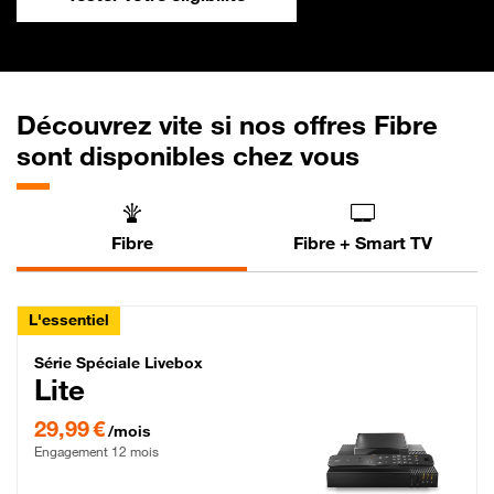
Découvrez vite si nos offres Fibre
sont disponibles chez vous
Fibre
Fibre + Smart TV
L'essentiel
Série Spéciale Livebox Lite Fibre
Série Spéciale Livebox
Lite
29,99 € par mois , Engagement 12 mois
29,99 €
/mois
Engagement 12 mois