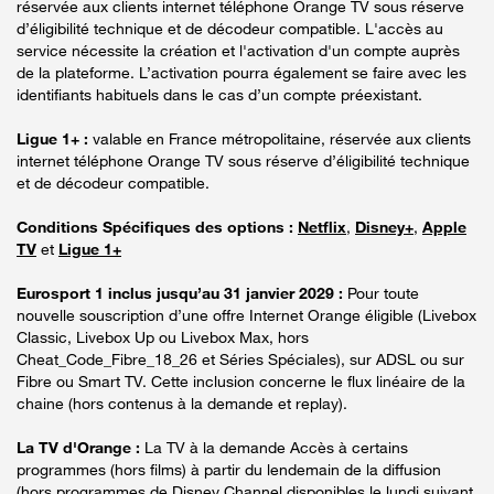
réservée aux clients internet téléphone Orange TV sous réserve
d’éligibilité technique et de décodeur compatible. L'accès au
service nécessite la création et l'activation d'un compte auprès
de la plateforme. L’activation pourra également se faire avec les
identifiants habituels dans le cas d’un compte préexistant.
Ligue 1+ :
valable en France métropolitaine, réservée aux clients
internet téléphone Orange TV sous réserve d’éligibilité technique
et de décodeur compatible.
Conditions Spécifiques des options :
Netflix
,
Disney+
,
Apple
TV
et
Ligue 1+
Eurosport 1 inclus jusqu’au 31 janvier 2029 :
Pour toute
nouvelle souscription d’une offre Internet Orange éligible (Livebox
Classic, Livebox Up ou Livebox Max, hors
Cheat_Code_Fibre_18_26 et Séries Spéciales), sur ADSL ou sur
Fibre ou Smart TV. Cette inclusion concerne le flux linéaire de la
chaine (hors contenus à la demande et replay).
La TV d'Orange :
La TV à la demande Accès à certains
programmes (hors films) à partir du lendemain de la diffusion
(hors programmes de Disney Channel disponibles le lundi suivant