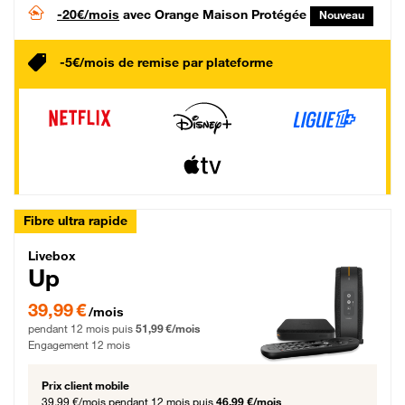
-20€/mois
avec Orange Maison Protégée
Nouveau
-5€/mois de remise par plateforme
Fibre ultra rapide
Livebox Up Fibre
Livebox
Up
39,99 € par mois pendant 12 mois puis 51,99 € par mois, Engagement 12 moi
39,99 €
/mois
pendant 12 mois puis
51,99 €/mois
Engagement 12 mois
Prix client mobile
39,99 €/mois
pendant 12 mois puis
46,99 €/mois