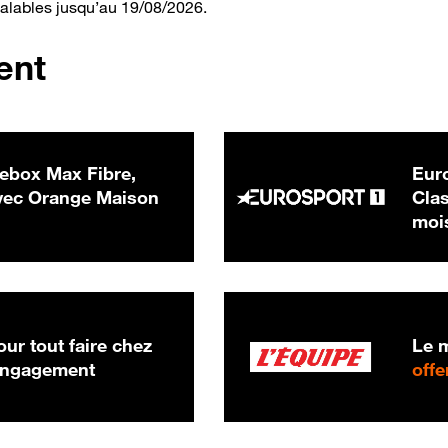
valables jusqu’au 19/08/2026.
ent
ebox Max Fibre,
Euro
 € par mois
ec Orange Maison
Clas
moi
ur tout faire chez
Le m
 engagement
offe