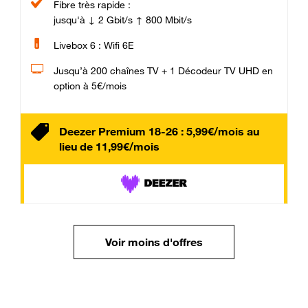
Fibre très rapide :
jusqu'à ↓ 2 Gbit/s ↑ 800 Mbit/s
Livebox 6 : Wifi 6E
Jusqu’à 200 chaînes TV + 1 Décodeur TV UHD en
option à 5€/mois
Deezer Premium 18-26 : 5,99€/mois au
lieu de 11,99€/mois
Voir moins d'offres