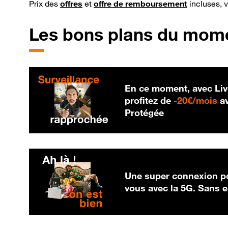
Prix des
offres
et
offre de remboursement
incluses, 
Les bons plans du mom
En ce moment, avec Liv
20
profitez de
-
20€/mois
av
Protégée
Une super connexion po
vous avec la 5G. Sans