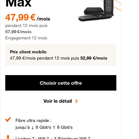
Max
gement 12 mois
47,99 € par mois pendant 12 mois puis 57,99 € par mois, Engageme
47,99 €
/mois
pendant 12 mois puis
57,99 €/mois
Engagement 12 mois
Prix client mobile
47,99 €/mois
pendant 12 mois puis
52,99 €/mois
Choisir cette offre
Voir le détail
Fibre ultra rapide :
jusqu'à ↓ 8 Gbit/s ↑ 8 Gbit/s
Livebox 7 : Wifi 7 + 3 Répéteurs Wifi 7