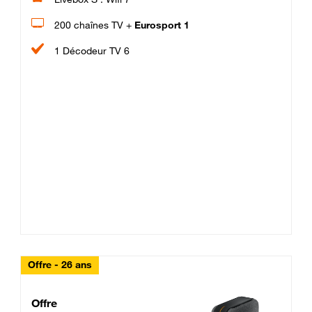
200 chaînes TV +
Eurosport 1
1 Décodeur TV 6
Offre - 26 ans
Cheat_Code Fibre_18_26
Offre