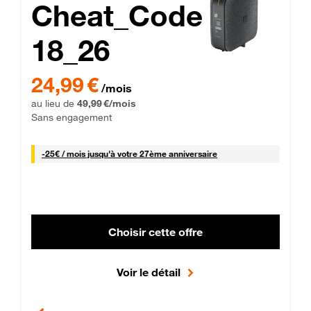
Cheat_Code
18_26
 Engagement 12 mois
24,99 € par mois pendant 0 mois puis 49,99 € par mois, Sans 
24,99 €
/mois
au lieu de
49,99 €/mois
Sans engagement
25 € par mois
-
25€ / mois
jusqu'à votre 27ème anniversaire
Choisir cette offre
Voir le détail