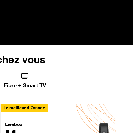
 chez vous
Fibre + Smart TV
Le meilleur d'Orange
Livebox Max Fibre
Livebox