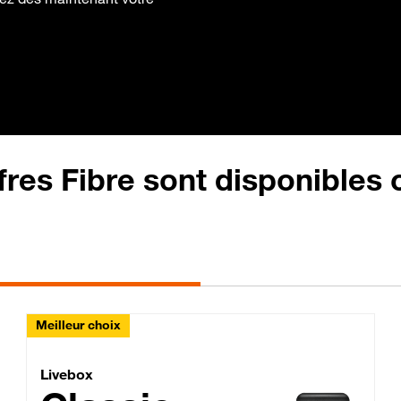
fres Fibre sont disponibles
Meilleur choix
Lite Fibre
Livebox Classic Fibre
Livebox