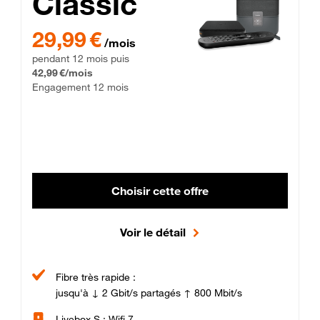
Classic
29,99 € par mois pendant 12 mois puis 42,99 € par mois, Enga
29,99 €
/mois
pendant 12 mois puis
42,99 €/mois
Engagement 12 mois
Choisir cette offre
Voir le détail
Fibre très rapide :
jusqu'à ↓ 2 Gbit/s partagés ↑ 800 Mbit/s
Livebox S : Wifi 7