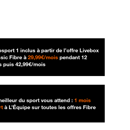
sport 1 inclus à partir de l’offre Livebox
29,99 € par mois
sic Fibre à
29,99€/mois
pendant 12
42,99 € par mois
s puis
42,99€/mois
eilleur du sport vous attend :
1 mois
rt
à L’Équipe sur toutes les offres Fibre