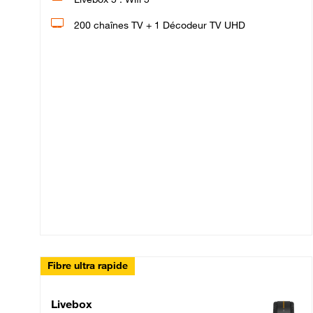
200 chaînes TV + 1 Décodeur TV UHD
Fibre ultra rapide
Livebox Up Fibre
Livebox