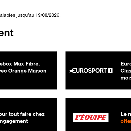
valables jusqu’au 19/08/2026.
ent
ebox Max Fibre,
Euro
 € par mois
ec Orange Maison
Clas
moi
ur tout faire chez
Le m
 engagement
offe