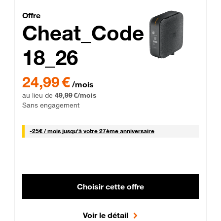
Cheat_Code Fibre_18_26
Offre
Cheat_Code
18_26
 Engagement 12 mois
24,99 € par mois pendant 0 mois puis 49,99 € par mois, Sans 
24,99 €
/mois
au lieu de
49,99 €/mois
Sans engagement
25 € par mois
-
25€ / mois
jusqu'à votre 27ème anniversaire
Choisir cette offre
Voir le détail