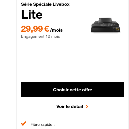
Série Spéciale Livebox 
Série Spéciale Livebox
Lite
29,99 € par mois , Engagement 12 mois
29,99 €
/mois
Engagement 12 mois
Choisir cette offre
Voir le détail
Fibre rapide :