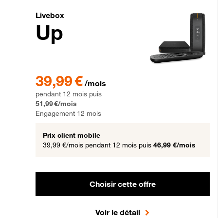
Livebox Up Fibre
Livebox
Up
39,99 € par mois pendant 12 mois puis 51,99 € par mois,
39,99 €
/mois
pendant 12 mois puis
51,99 €/mois
Engagement 12 mois
Prix client mobile
39,99 €/mois
pendant 12 mois puis
46,99 €/mois
Choisir cette offre
Voir le détail