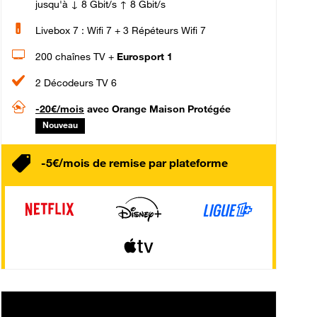
jusqu'à ↓ 8 Gbit/s ↑ 8 Gbit/s
Livebox 7 : Wifi 7 + 3 Répéteurs Wifi 7
200 chaînes TV +
Eurosport 1
2 Décodeurs TV 6
-20€/mois
avec Orange Maison Protégée
Nouveau
-5€/mois de remise par plateforme