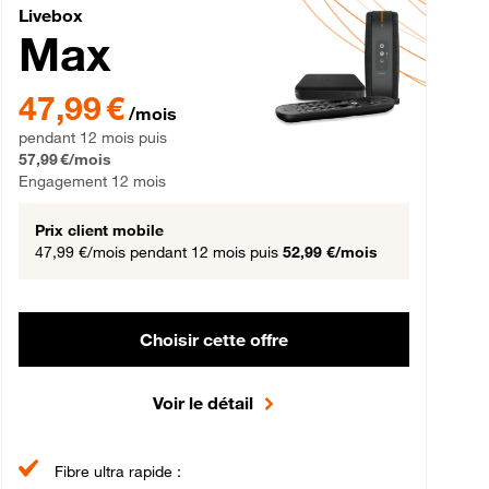
Livebox Max Fibre
Livebox
Max
gement 12 mois
47,99 € par mois pendant 12 mois puis 57,99 € par mois, Engageme
47,99 €
/mois
pendant 12 mois puis
57,99 €/mois
Engagement 12 mois
Prix client mobile
47,99 €/mois
pendant 12 mois puis
52,99 €/mois
Choisir cette offre
Voir le détail
Fibre ultra rapide :