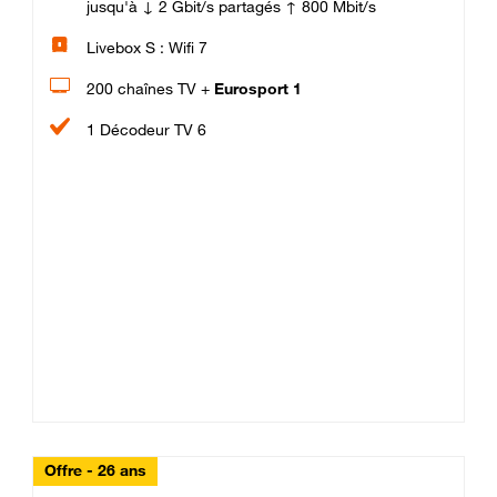
jusqu'à ↓ 2 Gbit/s partagés ↑ 800 Mbit/s
Livebox S : Wifi 7
200 chaînes TV +
Eurosport 1
1 Décodeur TV 6
Offre - 26 ans