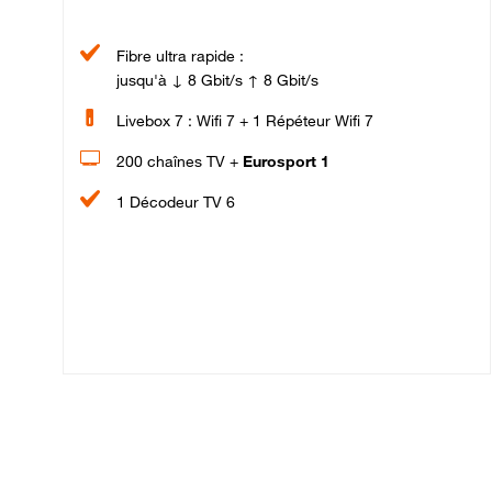
Fibre ultra rapide :
jusqu'à ↓ 8 Gbit/s ↑ 8 Gbit/s
Livebox 7 : Wifi 7 + 1 Répéteur Wifi 7
200 chaînes TV +
Eurosport 1
1 Décodeur TV 6