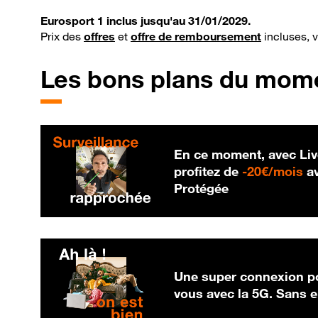
Eurosport 1 inclus jusqu'au 31/01/2029.
Prix des
offres
et
offre de remboursement
incluses, 
Les bons plans du mom
En ce moment, avec Liv
20
profitez de
-
20€/mois
av
Protégée
Une super connexion po
vous avec la 5G. Sans