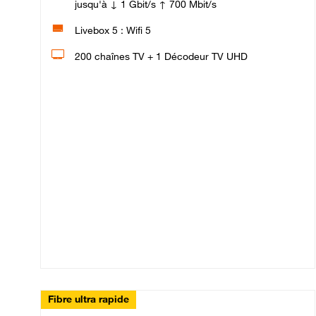
jusqu'à ↓ 1 Gbit/s ↑ 700 Mbit/s
Livebox 5 : Wifi 5
200 chaînes TV + 1 Décodeur TV UHD
Fibre ultra rapide