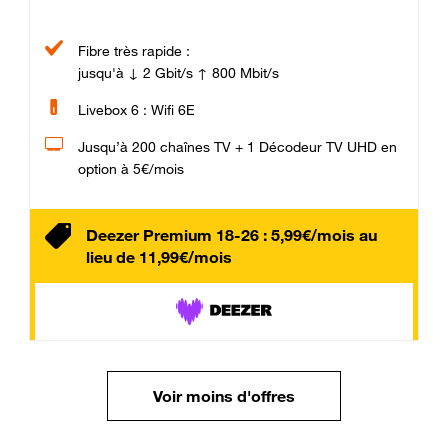
Fibre très rapide :
jusqu'à ↓ 2 Gbit/s ↑ 800 Mbit/s
Livebox 6 : Wifi 6E
Jusqu’à 200 chaînes TV + 1 Décodeur TV UHD en
option à 5€/mois
Deezer Premium 18-26 : 5,99€/mois au
lieu de 11,99€/mois
Voir moins d'offres