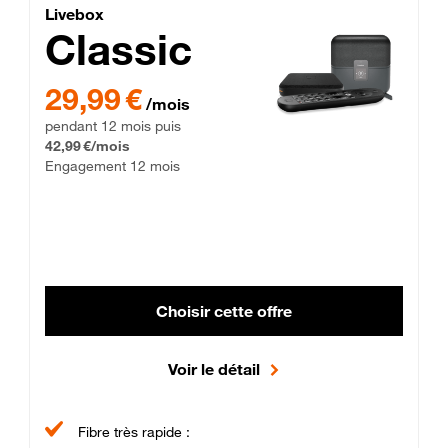
Lite Fibre
Livebox Classic Fibre
Livebox
Classic
29,99 € par mois pendant 12 mois puis 42,99 € par mois, Enga
29,99 €
/mois
pendant 12 mois puis
42,99 €/mois
Engagement 12 mois
Choisir cette offre
Voir le détail
Fibre très rapide :