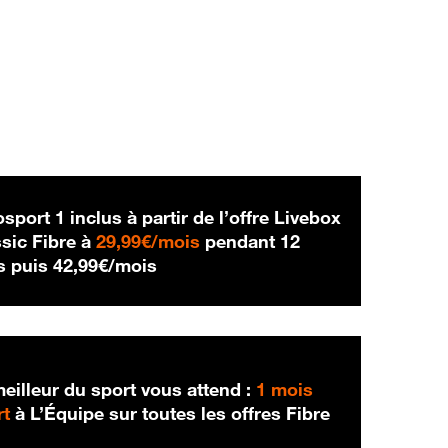
sport 1 inclus à partir de l’offre Livebox
29,99 € par mois
sic Fibre à
29,99€/mois
pendant 12
42,99 € par mois
s puis
42,99€/mois
eilleur du sport vous attend :
1 mois
rt
à L’Équipe sur toutes les offres Fibre