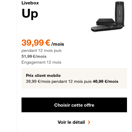
Livebox Up Fibre
Livebox
Up
39,99 € par mois pendant 12 mois puis 51,99 € par mois,
39,99 €
/mois
pendant 12 mois puis
51,99 €/mois
Engagement 12 mois
Prix client mobile
39,99 €/mois
pendant 12 mois puis
46,99 €/mois
Choisir cette offre
Voir le détail