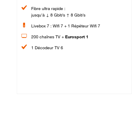
Fibre ultra rapide :
jusqu'à ↓ 8 Gbit/s ↑ 8 Gbit/s
Livebox 7 : Wifi 7 + 1 Répéteur Wifi 7
200 chaînes TV +
Eurosport 1
1 Décodeur TV 6