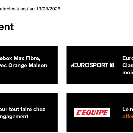
valables jusqu’au 19/08/2026.
ent
ebox Max Fibre,
Euro
 € par mois
ec Orange Maison
Clas
moi
ur tout faire chez
Le m
 engagement
offe