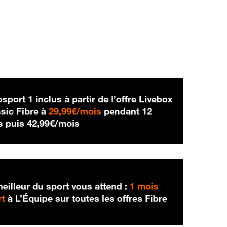
sport 1 inclus à partir de l’offre Livebox
29,99 € par mois
sic Fibre à
29,99€/mois
pendant 12
42,99 € par mois
s puis
42,99€/mois
eilleur du sport vous attend :
1 mois
rt
à L’Équipe sur toutes les offres Fibre