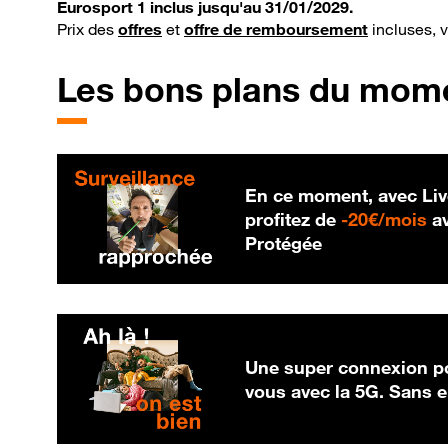
Eurosport 1 inclus jusqu'au 31/01/2029.
Prix des
offres
et
offre de remboursement
incluses, 
Les bons plans du mom
En ce moment, avec Liv
20
profitez de
-
20€/mois
av
Protégée
Une super connexion po
vous avec la 5G. Sans