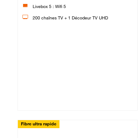
Livebox 5 : Wifi 5
200 chaînes TV + 1 Décodeur TV UHD
Fibre ultra rapide