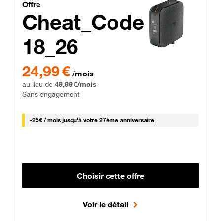
Cheat_Code Fibre_18_26
Offre
Cheat_Code
18_26
 Engagement 12 mois
24,99 € par mois pendant 0 mois puis 49,99 € par mois, Sans 
24,99 €
/mois
au lieu de
49,99 €/mois
Sans engagement
25 € par mois
-
25€ / mois
jusqu'à votre 27ème anniversaire
Choisir cette offre
Voir le détail