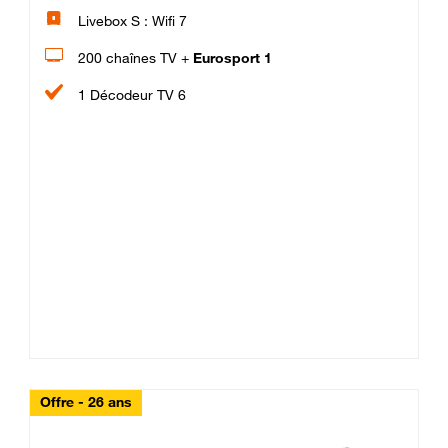
Livebox S : Wifi 7
200 chaînes TV +
Eurosport 1
1 Décodeur TV 6
Offre - 26 ans