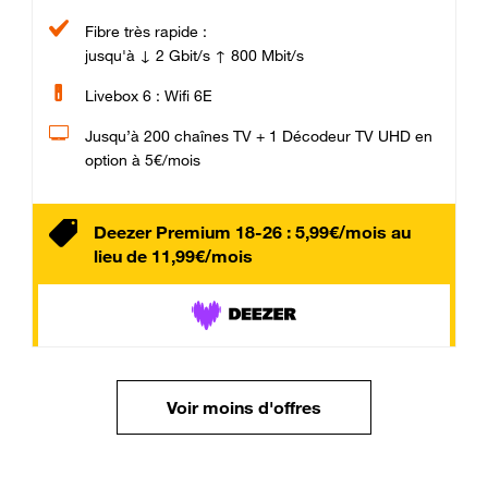
Fibre très rapide :
jusqu'à ↓ 2 Gbit/s ↑ 800 Mbit/s
Livebox 6 : Wifi 6E
Jusqu’à 200 chaînes TV + 1 Décodeur TV UHD en
option à 5€/mois
Deezer Premium 18-26 : 5,99€/mois au
lieu de 11,99€/mois
Voir moins d'offres