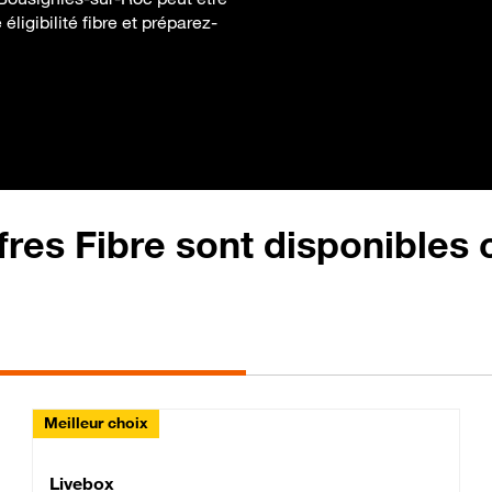
ligibilité fibre et préparez-
fres Fibre sont disponibles
Meilleur choix
Lite Fibre
Livebox Classic Fibre
Livebox