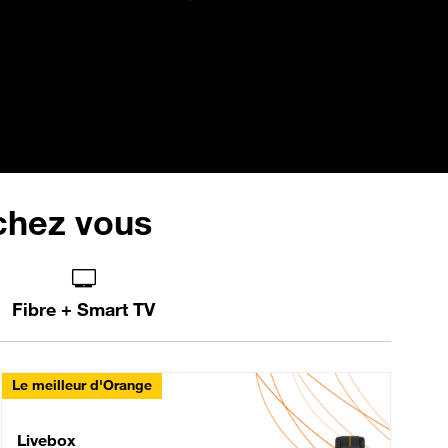
 chez vous
Fibre + Smart TV
Le meilleur d'Orange
Livebox Max Fibre
Livebox