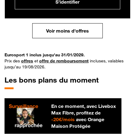
S'identifier
Voir moins d'offres
Eurosport 1 inclus jusqu'au 31/01/2029.
Prix des
offres
et
offre de remboursement
incluses, valables
jusqu’au 19/08/2026.
Les bons plans du moment
En ce moment, avec Livebox
Max Fibre, profitez de
20 € par mois
-
20€/mois
avec Orange
Maison Protégée