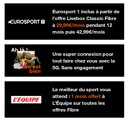
Eurosport 1 inclus à partir de
l’offre Livebox Classic Fibre
29,99 € par mois
à
29,99€/mois
pendant 12
42,99 € par m
mois puis
42,99€/mois
Une super connexion pour
tout faire chez vous avec la
5G. Sans engagement
Le meilleur du sport vous
attend :
1 mois offert
à
L’Équipe sur toutes les
offres Fibre