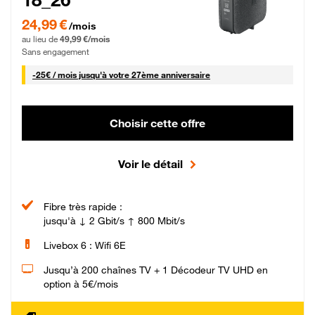
24,99 € par mois pendant 0 mois puis 49,99 € par mois, Sans engagement
24,99 €
/mois
au lieu de
49,99 €/mois
Sans engagement
25 € par mois
-
25€ / mois
jusqu'à votre 27ème anniversaire
Choisir cette offre
Voir le détail
Fibre très rapide :
jusqu'à ↓ 2 Gbit/s ↑ 800 Mbit/s
Livebox 6 : Wifi 6E
Jusqu’à 200 chaînes TV + 1 Décodeur TV UHD en
option à 5€/mois