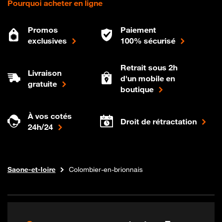
Pourquoi acheter en ligne
Promos
Paiement
exclusives
100% sécurisé
Retrait sous 2h
Livraison
d'un mobile en
gratuite
boutique
À vos cotés
Droit de rétractation
24h/24
Internet fibre
Boutique Orange
Bourgogne-franche-comte
Saone-et-loire
Colombier-en-brionnais