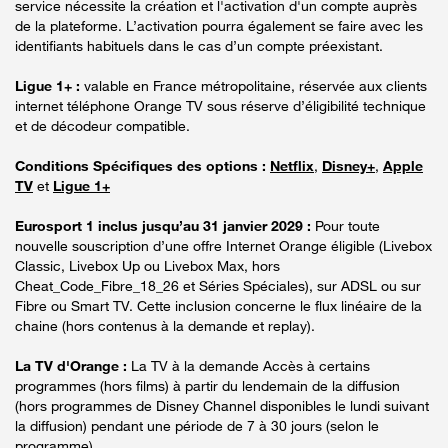
service nécessite la création et l'activation d'un compte auprès
de la plateforme. L’activation pourra également se faire avec les
identifiants habituels dans le cas d’un compte préexistant.
Ligue 1+ :
valable en France métropolitaine, réservée aux clients
internet téléphone Orange TV sous réserve d’éligibilité technique
et de décodeur compatible.
Conditions Spécifiques des options :
Netflix
,
Disney+
,
Apple
TV
et
Ligue 1+
Eurosport 1 inclus jusqu’au 31 janvier 2029 :
Pour toute
nouvelle souscription d’une offre Internet Orange éligible (Livebox
Classic, Livebox Up ou Livebox Max, hors
Cheat_Code_Fibre_18_26 et Séries Spéciales), sur ADSL ou sur
Fibre ou Smart TV. Cette inclusion concerne le flux linéaire de la
chaine (hors contenus à la demande et replay).
La TV d'Orange :
La TV à la demande Accès à certains
programmes (hors films) à partir du lendemain de la diffusion
(hors programmes de Disney Channel disponibles le lundi suivant
la diffusion) pendant une période de 7 à 30 jours (selon le
programme).