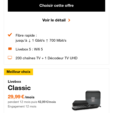
Choisir cette offre
Voir le détail
Fibre rapide :
jusqu'à ↓ 1 Gbit/s ↑ 700 Mbit/s
Livebox 5 : Wifi 5
200 chaînes TV + 1 Décodeur TV UHD
Meilleur choix
Livebox Classic Fibre
Livebox
Classic
29,99 € par mois pendant 12 mois puis 42,99 € par mois, Engagement 12 moi
29,99 €
/mois
pendant 12 mois puis
42,99 €/mois
Engagement 12 mois