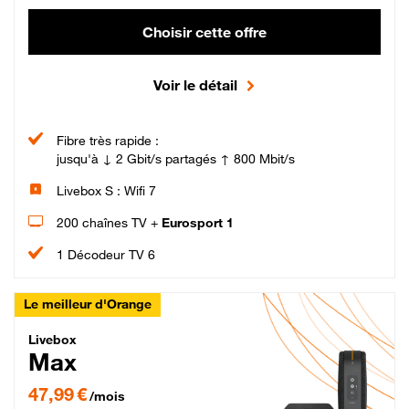
Choisir cette offre
Voir le détail
Fibre très rapide :
jusqu'à ↓ 2 Gbit/s partagés ↑ 800 Mbit/s
Livebox S : Wifi 7
200 chaînes TV +
Eurosport 1
1 Décodeur TV 6
Le meilleur d'Orange
Livebox Max Fibre
Livebox
Max
47,99 € par mois pendant 12 mois puis 57,99 € par mois, Engagement 12 moi
47,99 €
/mois