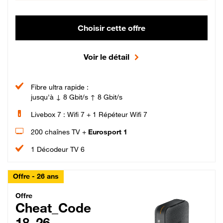
Choisir cette offre
Voir le détail
Fibre ultra rapide :
jusqu'à ↓ 8 Gbit/s ↑ 8 Gbit/s
Livebox 7 : Wifi 7 + 1 Répéteur Wifi 7
200 chaînes TV +
Eurosport 1
1 Décodeur TV 6
Offre - 26 ans
Cheat_Code Fibre_18_26
Offre
Cheat_Code
18_26