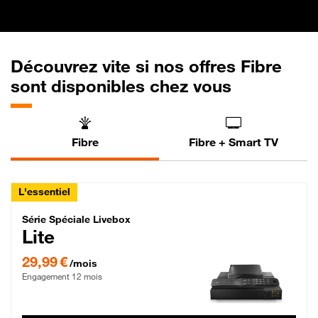
Découvrez vite si nos offres Fibre
sont disponibles chez vous
Fibre
Fibre + Smart TV
L'essentiel
Série Spéciale Livebox Lite Fibre
Série Spéciale Livebox
Lite
29,99 € par mois , Engagement 12 mois
29,99 €
/mois
Engagement 12 mois