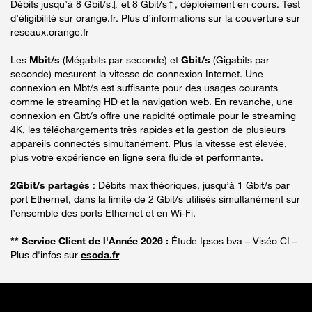
Débits jusqu’à 8 Gbit/s↓ et 8 Gbit/s↑, déploiement en cours. Test
d’éligibilité sur orange.fr. Plus d’informations sur la couverture sur
reseaux.orange.fr
Les
Mbit/s
(Mégabits par seconde) et
Gbit/s
(Gigabits par
seconde) mesurent la vitesse de connexion Internet. Une
connexion en Mbt/s est suffisante pour des usages courants
comme le streaming HD et la navigation web. En revanche, une
connexion en Gbt/s offre une rapidité optimale pour le streaming
4K, les téléchargements très rapides et la gestion de plusieurs
appareils connectés simultanément. Plus la vitesse est élevée,
plus votre expérience en ligne sera fluide et performante.
2Gbit/s partagés
: Débits max théoriques, jusqu’à 1 Gbit/s par
port Ethernet, dans la limite de 2 Gbit/s utilisés simultanément sur
l’ensemble des ports Ethernet et en Wi-Fi.
** Service Client de l'Année 2026 :
Étude Ipsos bva – Viséo CI –
Plus d'infos sur
escda.fr