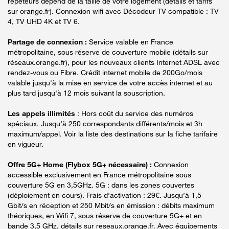
répéteurs dépend de la taille de votre logement (détails et tarifs
sur orange.fr). Connexion wifi avec Décodeur TV compatible : TV
4, TV UHD 4K et TV 6.
Partage de connexion :
Service valable en France
métropolitaine, sous réserve de couverture mobile (détails sur
réseaux.orange.fr), pour les nouveaux clients Internet ADSL avec
rendez-vous ou Fibre. Crédit internet mobile de 200Go/mois
valable jusqu'à la mise en service de votre accès internet et au
plus tard jusqu'à 12 mois suivant la souscription.
Les appels illimités
: Hors coût du service des numéros
spéciaux. Jusqu’à 250 correspondants différents/mois et 3h
maximum/appel. Voir la liste des destinations sur la fiche tarifaire
en vigueur.
Offre 5G+ Home (Flybox 5G+ nécessaire) :
Connexion
accessible exclusivement en France métropolitaine sous
couverture 5G en 3,5GHz. 5G : dans les zones couvertes
(déploiement en cours). Frais d’activation : 29€. Jusqu’à 1,5
Gbit/s en réception et 250 Mbit/s en émission : débits maximum
théoriques, en Wifi 7, sous réserve de couverture 5G+ et en
bande 3,5 GHz, détails sur reseaux.orange.fr. Avec équipements