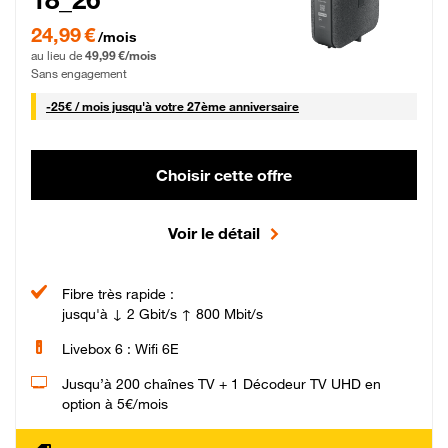
24,99 € par mois pendant 0 mois puis 49,99 € par mois, Sans engagement
24,99 €
/mois
au lieu de
49,99 €/mois
Sans engagement
25 € par mois
-
25€ / mois
jusqu'à votre 27ème anniversaire
Choisir cette offre
Voir le détail
Fibre très rapide :
jusqu'à ↓ 2 Gbit/s ↑ 800 Mbit/s
Livebox 6 : Wifi 6E
Jusqu’à 200 chaînes TV + 1 Décodeur TV UHD en
option à 5€/mois