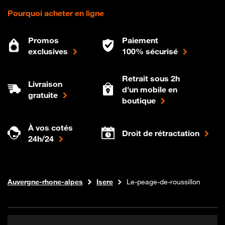
Pourquoi acheter en ligne
Promos
Paiement
exclusives
100% sécurisé
Retrait sous 2h
Livraison
d'un mobile en
gratuite
boutique
À vos cotés
Droit de rétractation
24h/24
Internet fibre
Boutique Orange
Auvergne-rhone-alpes
Isere
Le-peage-de-roussillon