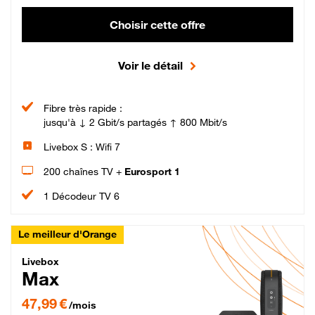
Choisir cette offre
Voir le détail
Fibre très rapide :
jusqu'à ↓ 2 Gbit/s partagés ↑ 800 Mbit/s
Livebox S : Wifi 7
200 chaînes TV +
Eurosport 1
1 Décodeur TV 6
Le meilleur d'Orange
Livebox Max Fibre
Livebox
Max
47,99 € par mois pendant 12 mois puis 57,99 € par mois, Engagement 12 moi
47,99 €
/mois