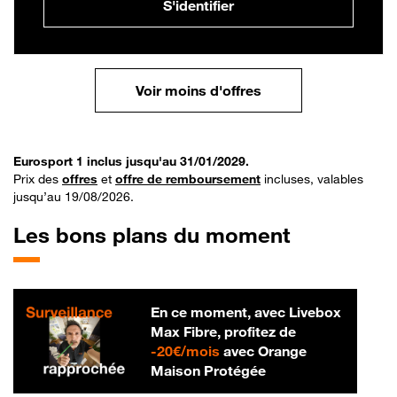
S'identifier
Voir moins d'offres
Eurosport 1 inclus jusqu'au 31/01/2029.
Prix des
offres
et
offre de remboursement
incluses, valables
jusqu’au 19/08/2026.
Les bons plans du moment
En ce moment, avec Livebox
Max Fibre, profitez de
20 € par mois
-
20€/mois
avec Orange
Maison Protégée