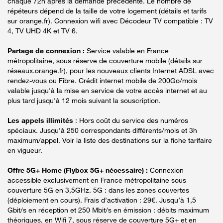
chaque 72h après la demande précédente. Le nombre de
répéteurs dépend de la taille de votre logement (détails et tarifs
sur orange.fr). Connexion wifi avec Décodeur TV compatible : TV
4, TV UHD 4K et TV 6.
Partage de connexion :
Service valable en France
métropolitaine, sous réserve de couverture mobile (détails sur
réseaux.orange.fr), pour les nouveaux clients Internet ADSL avec
rendez-vous ou Fibre. Crédit internet mobile de 200Go/mois
valable jusqu'à la mise en service de votre accès internet et au
plus tard jusqu'à 12 mois suivant la souscription.
Les appels illimités
: Hors coût du service des numéros
spéciaux. Jusqu’à 250 correspondants différents/mois et 3h
maximum/appel. Voir la liste des destinations sur la fiche tarifaire
en vigueur.
Offre 5G+ Home (Flybox 5G+ nécessaire) :
Connexion
accessible exclusivement en France métropolitaine sous
couverture 5G en 3,5GHz. 5G : dans les zones couvertes
(déploiement en cours). Frais d’activation : 29€. Jusqu’à 1,5
Gbit/s en réception et 250 Mbit/s en émission : débits maximum
théoriques, en Wifi 7, sous réserve de couverture 5G+ et en