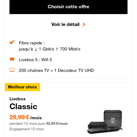
Choisir cette offre
Voir le détail
Fibre rapide :
jusqu'à ↓ 1 Gbit/s ↑ 700 Mbit/s
Livebox 5 : Wifi 5
200 chaînes TV + 1 Décodeur TV UHD
Meilleur choix
Livebox Classic Fibre
Livebox
Classic
29,99 € par mois pendant 12 mois puis 42,99 € par mois, Engagement 12 moi
29,99 €
/mois
pendant 12 mois puis
42,99 €/mois
Engagement 12 mois