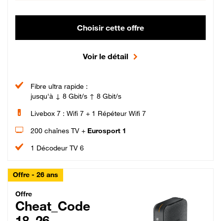
Choisir cette offre
Voir le détail
Fibre ultra rapide :
jusqu'à ↓ 8 Gbit/s ↑ 8 Gbit/s
Livebox 7 : Wifi 7 + 1 Répéteur Wifi 7
200 chaînes TV +
Eurosport 1
1 Décodeur TV 6
Offre - 26 ans
Cheat_Code Fibre_18_26
Offre
Cheat_Code
18_26