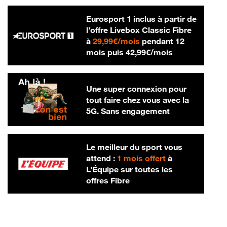
Eurosport 1 inclus à partir de
l’offre Livebox Classic Fibre
29,99 € par mois
à
29,99€/mois
pendant 12
42,99 € par m
mois puis
42,99€/mois
Une super connexion pour
tout faire chez vous avec la
5G. Sans engagement
Le meilleur du sport vous
attend :
1 mois offert
à
L’Équipe sur toutes les
offres Fibre