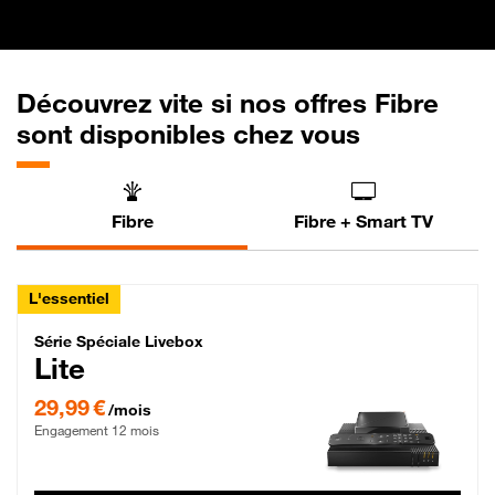
Découvrez vite si nos offres Fibre
sont disponibles chez vous
Fibre
Fibre + Smart TV
L'essentiel
Série Spéciale Livebox Lite Fibre
Série Spéciale Livebox
Lite
29,99 € par mois , Engagement 12 mois
29,99 €
/mois
Engagement 12 mois