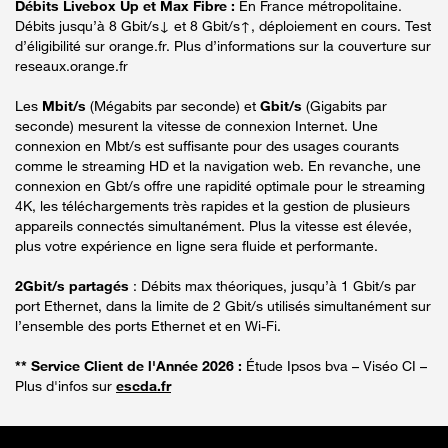
Débits Livebox Up et Max Fibre :
En France métropolitaine.
Débits jusqu’à 8 Gbit/s↓ et 8 Gbit/s↑, déploiement en cours. Test
d’éligibilité sur orange.fr. Plus d’informations sur la couverture sur
reseaux.orange.fr
Les
Mbit/s
(Mégabits par seconde) et
Gbit/s
(Gigabits par
seconde) mesurent la vitesse de connexion Internet. Une
connexion en Mbt/s est suffisante pour des usages courants
comme le streaming HD et la navigation web. En revanche, une
connexion en Gbt/s offre une rapidité optimale pour le streaming
4K, les téléchargements très rapides et la gestion de plusieurs
appareils connectés simultanément. Plus la vitesse est élevée,
plus votre expérience en ligne sera fluide et performante.
2Gbit/s partagés
: Débits max théoriques, jusqu’à 1 Gbit/s par
port Ethernet, dans la limite de 2 Gbit/s utilisés simultanément sur
l’ensemble des ports Ethernet et en Wi-Fi.
** Service Client de l'Année 2026 :
Étude Ipsos bva – Viséo CI –
Plus d'infos sur
escda.fr