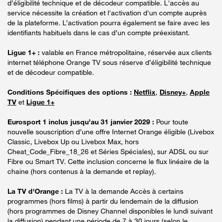
d’éligibilité technique et de décodeur compatible. L'accès au
service nécessite la création et l'activation d'un compte auprès
de la plateforme. L’activation pourra également se faire avec les
identifiants habituels dans le cas d’un compte préexistant.
Ligue 1+ :
valable en France métropolitaine, réservée aux clients
internet téléphone Orange TV sous réserve d’éligibilité technique
et de décodeur compatible.
Conditions Spécifiques des options :
Netflix
,
Disney+
,
Apple
TV
et
Ligue 1+
Eurosport 1 inclus jusqu’au 31 janvier 2029 :
Pour toute
nouvelle souscription d’une offre Internet Orange éligible (Livebox
Classic, Livebox Up ou Livebox Max, hors
Cheat_Code_Fibre_18_26 et Séries Spéciales), sur ADSL ou sur
Fibre ou Smart TV. Cette inclusion concerne le flux linéaire de la
chaine (hors contenus à la demande et replay).
La TV d'Orange :
La TV à la demande Accès à certains
programmes (hors films) à partir du lendemain de la diffusion
(hors programmes de Disney Channel disponibles le lundi suivant
la diffusion) pendant une période de 7 à 30 jours (selon le