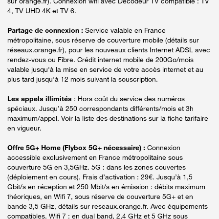
sur orange.fr). Connexion wifi avec Décodeur TV compatible : TV
4, TV UHD 4K et TV 6.
Partage de connexion :
Service valable en France
métropolitaine, sous réserve de couverture mobile (détails sur
réseaux.orange.fr), pour les nouveaux clients Internet ADSL avec
rendez-vous ou Fibre. Crédit internet mobile de 200Go/mois
valable jusqu'à la mise en service de votre accès internet et au
plus tard jusqu'à 12 mois suivant la souscription.
Les appels illimités
: Hors coût du service des numéros
spéciaux. Jusqu’à 250 correspondants différents/mois et 3h
maximum/appel. Voir la liste des destinations sur la fiche tarifaire
en vigueur.
Offre 5G+ Home (Flybox 5G+ nécessaire) :
Connexion
accessible exclusivement en France métropolitaine sous
couverture 5G en 3,5GHz. 5G : dans les zones couvertes
(déploiement en cours). Frais d’activation : 29€. Jusqu’à 1,5
Gbit/s en réception et 250 Mbit/s en émission : débits maximum
théoriques, en Wifi 7, sous réserve de couverture 5G+ et en
bande 3,5 GHz, détails sur reseaux.orange.fr. Avec équipements
compatibles. Wifi 7 : en dual band, 2,4 GHz et 5 GHz sous