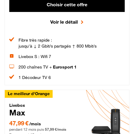
Choisir cette offre
Voir le détail
Fibre très rapide :
jusqu'à ↓ 2 Gbit/s partagés ↑ 800 Mbit/s
Livebox S : Wifi 7
200 chaînes TV +
Eurosport 1
1 Décodeur TV 6
Le meilleur d'Orange
Livebox Max Fibre
Livebox
Max
47,99 € par mois pendant 12 mois puis 57,99 € par mois, Engagement 12 moi
47,99 €
/mois
pendant 12 mois puis
57,99 €/mois