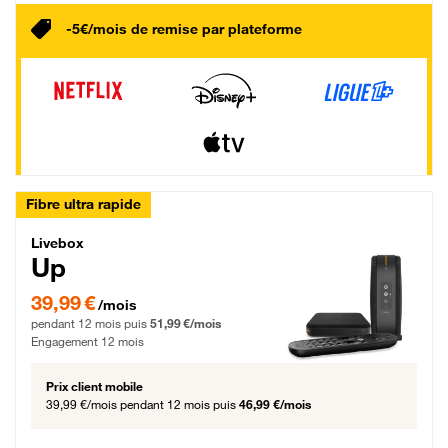
-5€/mois de remise par plateforme
Fibre ultra rapide
Livebox Up Fibre
Livebox
Up
39,99 € par mois pendant 12 mois puis 51,99 € par mois, Engagement 12 moi
39,99 €
/mois
pendant 12 mois puis
51,99 €/mois
Engagement 12 mois
Prix client mobile
39,99 €/mois
pendant 12 mois puis
46,99 €/mois