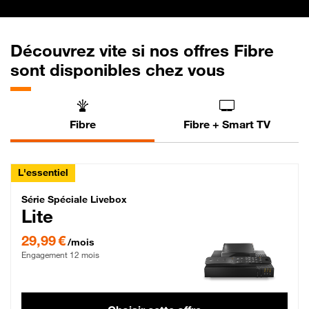
Découvrez vite si nos offres Fibre
sont disponibles chez vous
Fibre
Fibre + Smart TV
L'essentiel
Série Spéciale Livebox Lite Fibre
Série Spéciale Livebox
Lite
29,99 € par mois , Engagement 12 mois
29,99 €
/mois
Engagement 12 mois