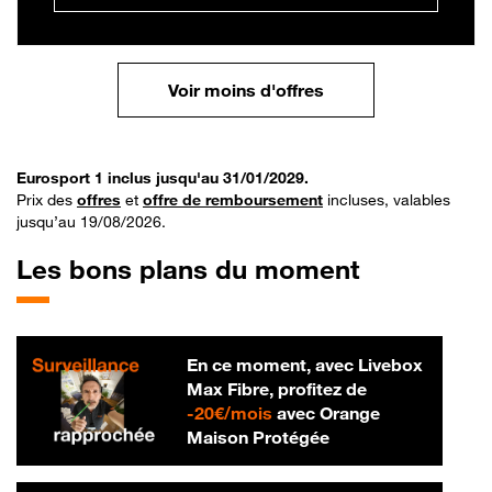
Voir moins d'offres
Eurosport 1 inclus jusqu'au 31/01/2029.
Prix des
offres
et
offre de remboursement
incluses, valables
jusqu’au 19/08/2026.
Les bons plans du moment
En ce moment, avec Livebox
Max Fibre, profitez de
20 € par mois
-
20€/mois
avec Orange
Maison Protégée