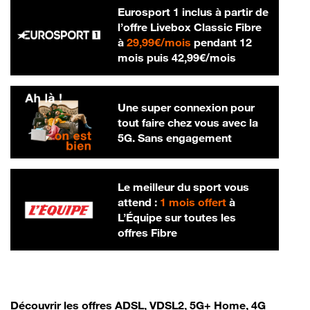
Eurosport 1 inclus à partir de
l’offre Livebox Classic Fibre
29,99 € par mois
à
29,99€/mois
pendant 12
42,99 € par m
mois puis
42,99€/mois
Une super connexion pour
tout faire chez vous avec la
5G. Sans engagement
Le meilleur du sport vous
attend :
1 mois offert
à
L’Équipe sur toutes les
offres Fibre
Découvrir les offres ADSL, VDSL2, 5G+ Home, 4G