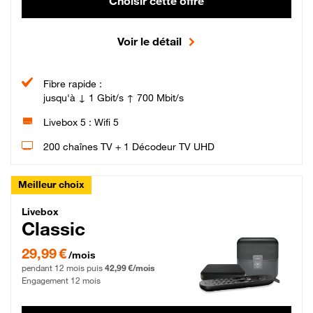
Choisir cette offre
Voir le détail
Fibre rapide :
jusqu'à ↓ 1 Gbit/s ↑ 700 Mbit/s
Livebox 5 : Wifi 5
200 chaînes TV + 1 Décodeur TV UHD
Meilleur choix
Livebox Classic Fibre
Livebox
Classic
29,99 € par mois pendant 12 mois puis 42,99 € par mois, Engagement 12 moi
29,99 €
/mois
pendant 12 mois puis
42,99 €/mois
Engagement 12 mois