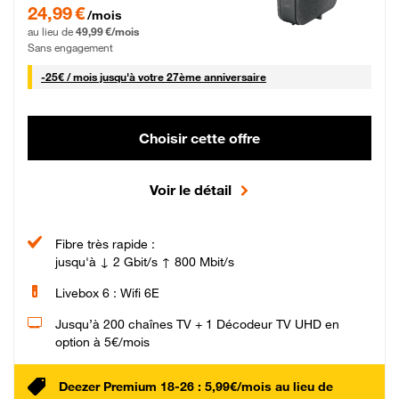
24,99 € par mois pendant 0 mois puis 49,99 € par mois, Sans engagement
24,99 €
/mois
au lieu de
49,99 €/mois
Sans engagement
25 € par mois
-
25€ / mois
jusqu'à votre 27ème anniversaire
Choisir cette offre
Voir le détail
Fibre très rapide :
jusqu'à ↓ 2 Gbit/s ↑ 800 Mbit/s
Livebox 6 : Wifi 6E
Jusqu’à 200 chaînes TV + 1 Décodeur TV UHD en
option à 5€/mois
Deezer Premium 18-26 : 5,99€/mois au lieu de