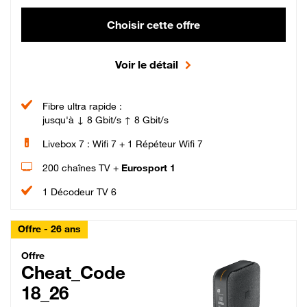
Choisir cette offre
Voir le détail
Fibre ultra rapide :
jusqu'à ↓ 8 Gbit/s ↑ 8 Gbit/s
Livebox 7 : Wifi 7 + 1 Répéteur Wifi 7
200 chaînes TV +
Eurosport 1
1 Décodeur TV 6
Offre - 26 ans
Cheat_Code Fibre_18_26
Offre
Cheat_Code
18_26