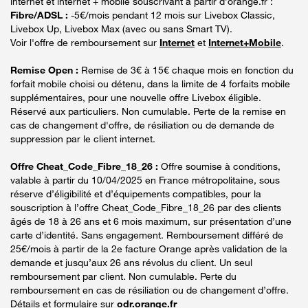
internet et internet + mobile souscrivant à partir d’orange.fr :
Fibre/ADSL :
-5€/mois pendant 12 mois sur Livebox Classic,
Livebox Up, Livebox Max (avec ou sans Smart TV).
Voir l'offre de remboursement sur
Internet
et
Internet+Mobile
.
Remise Open :
Remise de 3€ à 15€ chaque mois en fonction du
forfait mobile choisi ou détenu, dans la limite de 4 forfaits mobile
supplémentaires, pour une nouvelle offre Livebox éligible.
Réservé aux particuliers. Non cumulable. Perte de la remise en
cas de changement d'offre, de résiliation ou de demande de
suppression par le client internet.
Offre Cheat_Code_Fibre_18_26 :
Offre soumise à conditions,
valable à partir du 10/04/2025 en France métropolitaine, sous
réserve d’éligibilité et d’équipements compatibles, pour la
souscription à l’offre Cheat_Code_Fibre_18_26 par des clients
âgés de 18 à 26 ans et 6 mois maximum, sur présentation d’une
carte d’identité. Sans engagement. Remboursement différé de
25€/mois à partir de la 2e facture Orange après validation de la
demande et jusqu’aux 26 ans révolus du client. Un seul
remboursement par client. Non cumulable. Perte du
remboursement en cas de résiliation ou de changement d’offre.
Détails et formulaire sur
odr.orange.fr