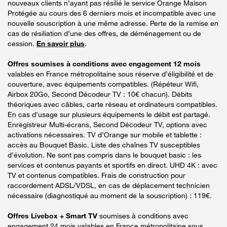
nouveaux clients n’ayant pas résilié le service Orange Maison
Protégée au cours des 6 derniers mois et incompatible avec une
nouvelle souscription à une même adresse. Perte de la remise en
cas de résiliation d’une des offres, de déménagement ou de
cession.
En savoir plus
.
Offres soumises à conditions avec engagement 12 mois
valables en France métropolitaine sous réserve d’éligibilité et de
couverture, avec équipements compatibles. (Répéteur Wifi,
Airbox 20Go, Second Décodeur TV : 10€ chacun). Débits
théoriques avec câbles, carte réseau et ordinateurs compatibles.
En cas d’usage sur plusieurs équipements le débit est partagé.
Enregistreur Multi-écrans, Second Décodeur TV, options avec
activations nécessaires. TV d’Orange sur mobile et tablette :
accès au Bouquet Basic. Liste des chaînes TV susceptibles
d’évolution. Ne sont pas compris dans le bouquet basic : les
services et contenus payants et sportifs en direct. UHD 4K : avec
TV et contenus compatibles. Frais de construction pour
raccordement ADSL/VDSL, en cas de déplacement technicien
nécessaire (diagnostiqué au moment de la souscription) : 119€.
Offres Livebox + Smart TV
soumises à conditions avec
engagement 24 mois valables en France métropolitaine sous