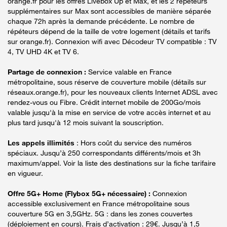
orange.fr pour les offres Livebox Up et Max, et les 2 répéteurs
supplémentaires sur Max sont accessibles de manière séparée
chaque 72h après la demande précédente. Le nombre de
répéteurs dépend de la taille de votre logement (détails et tarifs
sur orange.fr). Connexion wifi avec Décodeur TV compatible : TV
4, TV UHD 4K et TV 6.
Partage de connexion :
Service valable en France
métropolitaine, sous réserve de couverture mobile (détails sur
réseaux.orange.fr), pour les nouveaux clients Internet ADSL avec
rendez-vous ou Fibre. Crédit internet mobile de 200Go/mois
valable jusqu'à la mise en service de votre accès internet et au
plus tard jusqu'à 12 mois suivant la souscription.
Les appels illimités
: Hors coût du service des numéros
spéciaux. Jusqu’à 250 correspondants différents/mois et 3h
maximum/appel. Voir la liste des destinations sur la fiche tarifaire
en vigueur.
Offre 5G+ Home (Flybox 5G+ nécessaire) :
Connexion
accessible exclusivement en France métropolitaine sous
couverture 5G en 3,5GHz. 5G : dans les zones couvertes
(déploiement en cours). Frais d’activation : 29€. Jusqu’à 1,5