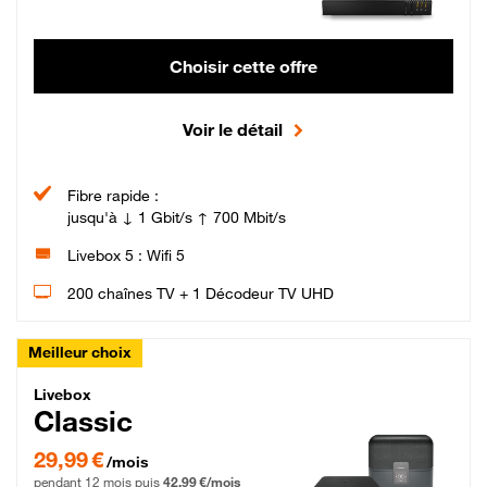
Choisir cette offre
Voir le détail
Fibre rapide :
jusqu'à ↓ 1 Gbit/s ↑ 700 Mbit/s
Livebox 5 : Wifi 5
200 chaînes TV + 1 Décodeur TV UHD
Meilleur choix
Livebox Classic Fibre
Livebox
Classic
29,99 € par mois pendant 12 mois puis 42,99 € par mois, Engagement 12 moi
29,99 €
/mois
pendant 12 mois puis
42,99 €/mois