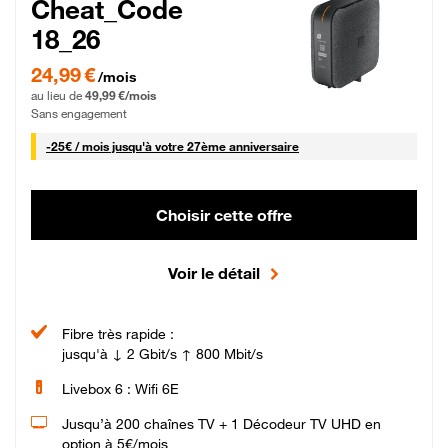
Cheat_Code
18_26
24,99 € par mois pendant 0 mois puis 49,99 € par mois, Sans engagement
24,99 €
/mois
au lieu de
49,99 €/mois
Sans engagement
25 € par mois
-
25€ / mois
jusqu'à votre 27ème anniversaire
Choisir cette offre
Voir le détail
Fibre très rapide :
jusqu'à ↓ 2 Gbit/s ↑ 800 Mbit/s
Livebox 6 : Wifi 6E
Jusqu’à 200 chaînes TV + 1 Décodeur TV UHD en
option à 5€/mois