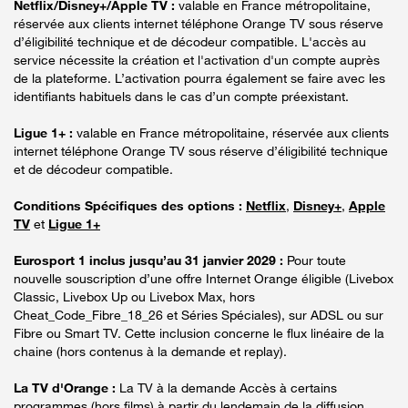
Netflix/Disney+/Apple TV :
valable en France métropolitaine,
réservée aux clients internet téléphone Orange TV sous réserve
d’éligibilité technique et de décodeur compatible. L'accès au
service nécessite la création et l'activation d'un compte auprès
de la plateforme. L’activation pourra également se faire avec les
identifiants habituels dans le cas d’un compte préexistant.
Ligue 1+ :
valable en France métropolitaine, réservée aux clients
internet téléphone Orange TV sous réserve d’éligibilité technique
et de décodeur compatible.
Conditions Spécifiques des options :
Netflix
,
Disney+
,
Apple
TV
et
Ligue 1+
Eurosport 1 inclus jusqu’au 31 janvier 2029 :
Pour toute
nouvelle souscription d’une offre Internet Orange éligible (Livebox
Classic, Livebox Up ou Livebox Max, hors
Cheat_Code_Fibre_18_26 et Séries Spéciales), sur ADSL ou sur
Fibre ou Smart TV. Cette inclusion concerne le flux linéaire de la
chaine (hors contenus à la demande et replay).
La TV d'Orange :
La TV à la demande Accès à certains
programmes (hors films) à partir du lendemain de la diffusion