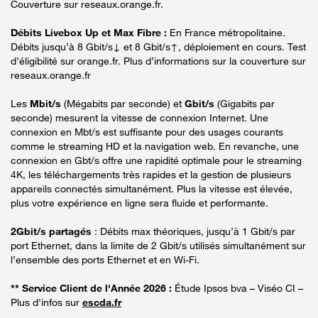
Couverture sur reseaux.orange.fr.
Débits Livebox Up et Max Fibre :
En France métropolitaine.
Débits jusqu’à 8 Gbit/s↓ et 8 Gbit/s↑, déploiement en cours. Test
d’éligibilité sur orange.fr. Plus d’informations sur la couverture sur
reseaux.orange.fr
Les
Mbit/s
(Mégabits par seconde) et
Gbit/s
(Gigabits par
seconde) mesurent la vitesse de connexion Internet. Une
connexion en Mbt/s est suffisante pour des usages courants
comme le streaming HD et la navigation web. En revanche, une
connexion en Gbt/s offre une rapidité optimale pour le streaming
4K, les téléchargements très rapides et la gestion de plusieurs
appareils connectés simultanément. Plus la vitesse est élevée,
plus votre expérience en ligne sera fluide et performante.
2Gbit/s partagés
: Débits max théoriques, jusqu’à 1 Gbit/s par
port Ethernet, dans la limite de 2 Gbit/s utilisés simultanément sur
l’ensemble des ports Ethernet et en Wi-Fi.
** Service Client de l'Année 2026 :
Étude Ipsos bva – Viséo CI –
Plus d'infos sur
escda.fr