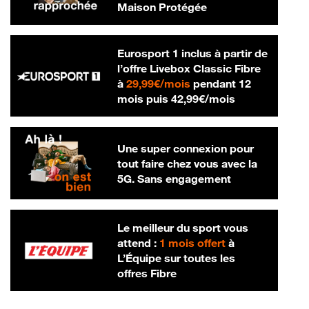
Maison Protégée
Eurosport 1 inclus à partir de
l’offre Livebox Classic Fibre
29,99 € par mois
à
29,99€/mois
pendant 12
42,99 € par m
mois puis
42,99€/mois
Une super connexion pour
tout faire chez vous avec la
5G. Sans engagement
Le meilleur du sport vous
attend :
1 mois offert
à
L’Équipe sur toutes les
offres Fibre