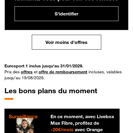
S'identifier
Voir moins d'offres
Eurosport 1 inclus jusqu'au 31/01/2029.
Prix des
offres
et
offre de remboursement
incluses, valables
jusqu’au 19/08/2026.
Les bons plans du moment
En ce moment, avec Livebox
Max Fibre, profitez de
20 € par mois
-
20€/mois
avec Orange