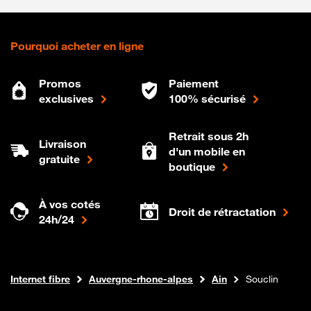
Pourquoi acheter en ligne
Promos
Paiement
exclusives
100% sécurisé
Retrait sous 2h
Livraison
d'un mobile en
gratuite
boutique
À vos cotés
Droit de rétractation
24h/24
Boutique Orange
Internet fibre
Auvergne-rhone-alpes
Ain
Souclin