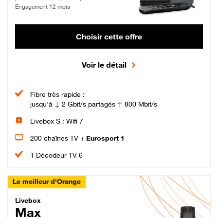
Engagement 12 mois
Choisir cette offre
Voir le détail
Fibre très rapide :
jusqu'à ↓ 2 Gbit/s partagés ↑ 800 Mbit/s
Livebox S : Wifi 7
200 chaînes TV +
Eurosport 1
1 Décodeur TV 6
Le meilleur d'Orange
Livebox Max Fibre
Livebox
Max