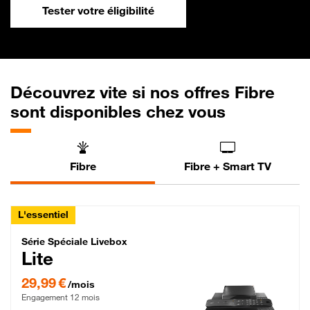
Tester votre éligibilité
Découvrez vite si nos offres Fibre
sont disponibles chez vous
Fibre
Fibre + Smart TV
L'essentiel
Série Spéciale Livebox Lite Fibre
Série Spéciale Livebox
Lite
29,99 € par mois , Engagement 12 mois
29,99 €
/mois
Engagement 12 mois