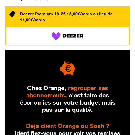
Deezer Premium 18-26 : 5,99€/mois au lieu de
11,99€/mois
Chez Orange,
regrouper ses
abonnements,
c'est faire des
économies sur votre budget mais
pas sur la qualité.
Déjà client Orange ou Sosh ?
Identifiez-vous pour voir vos remises