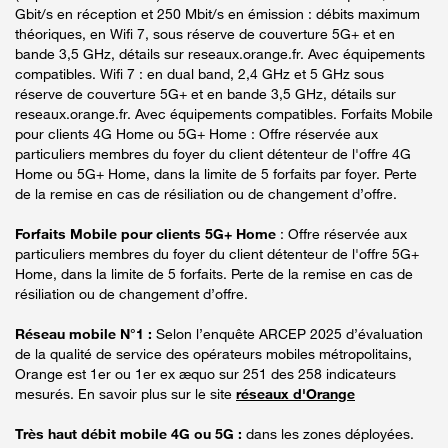
Gbit/s en réception et 250 Mbit/s en émission : débits maximum
théoriques, en Wifi 7, sous réserve de couverture 5G+ et en
bande 3,5 GHz, détails sur reseaux.orange.fr. Avec équipements
compatibles. Wifi 7 : en dual band, 2,4 GHz et 5 GHz sous
réserve de couverture 5G+ et en bande 3,5 GHz, détails sur
reseaux.orange.fr. Avec équipements compatibles. Forfaits Mobile
pour clients 4G Home ou 5G+ Home : Offre réservée aux
particuliers membres du foyer du client détenteur de l'offre 4G
Home ou 5G+ Home, dans la limite de 5 forfaits par foyer. Perte
de la remise en cas de résiliation ou de changement d’offre.
Forfaits Mobile pour clients 5G+ Home
: Offre réservée aux
particuliers membres du foyer du client détenteur de l'offre 5G+
Home, dans la limite de 5 forfaits. Perte de la remise en cas de
résiliation ou de changement d’offre.
Réseau mobile N°1 :
Selon l’enquête ARCEP 2025 d’évaluation
de la qualité de service des opérateurs mobiles métropolitains,
Orange est 1er ou 1er ex æquo sur 251 des 258 indicateurs
mesurés. En savoir plus sur le site
réseaux d'Orange
Très haut débit mobile 4G ou 5G :
dans les zones déployées.