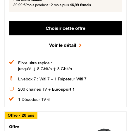
39,99 €/mois
pendant 12 mois puis
46,99 €/mois
Choisir cette offre
Voir le détail
Fibre ultra rapide :
jusqu'à ↓ 8 Gbit/s ↑ 8 Gbit/s
Livebox 7 : Wifi 7 + 1 Répéteur Wifi 7
200 chaînes TV +
Eurosport 1
1 Décodeur TV 6
Offre - 26 ans
Cheat_Code Fibre_18_26
Offre