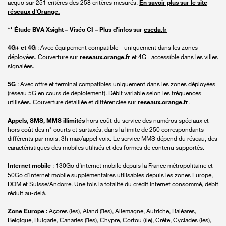
aequo sur 251 critères des 258 critères mesurés.
En savoir plus sur le site
réseaux d'Orange.
** Étude BVA Xsight – Viséo CI – Plus d'infos sur
escda.fr
4G+ et 4G
: Avec équipement compatible – uniquement dans les zones
déployées. Couverture sur
reseaux.orange.fr
et 4G+ accessible dans les villes
signalées.
5G
: Avec offre et terminal compatibles uniquement dans les zones déployées
(réseau 5G en cours de déploiement). Débit variable selon les fréquences
utilisées. Couverture détaillée et différenciée sur
reseaux.orange.fr
.
Appels, SMS, MMS illimités
hors coût du service des numéros spéciaux et
hors coût des n° courts et surtaxés, dans la limite de 250 correspondants
différents par mois, 3h max/appel voix. Le service MMS dépend du réseau, des
caractéristiques des mobiles utilisés et des formes de contenu supportés.
Internet mobile
: 130Go d’internet mobile depuis la France métropolitaine et
50Go d’internet mobile supplémentaires utilisables depuis les zones Europe,
DOM et Suisse/Andorre. Une fois la totalité du crédit internet consommé, débit
réduit au-delà.
Zone Europe :
Açores (les), Aland (îles), Allemagne, Autriche, Baléares,
Belgique, Bulgarie, Canaries (îles), Chypre, Corfou (île), Crète, Cyclades (les),